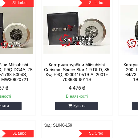
SL turbo
SL turbo
іни Mitsubishi
Картридж турбіни Mitsubishi
Картри
-D, F9Q DG4A, 75
Carisma, Space Star 1.9 DI-D, 85
200, L
751768-5004S,
Kw, F9Q, 8200110519-A, 2001+
64/73
, MW30620721
708639-9011S
19
87 ₴
4 476 ₴
вності
В наявності
упити
Купити
SL040-159
SL turbo
SL turbo