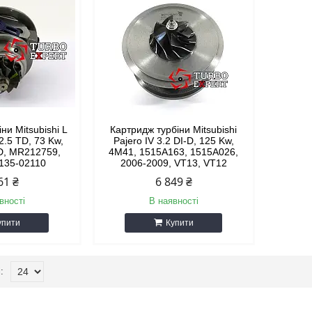
ни Mitsubishi L
Картридж турбіни Mitsubishi
 2.5 TD, 73 Kw,
Pajero IV 3.2 DI-D, 125 Kw,
D, MR212759,
4M41, 1515A163, 1515A026,
9135-02110
2006-2009, VT13, VT12
61 ₴
6 849 ₴
вності
В наявності
упити
Купити