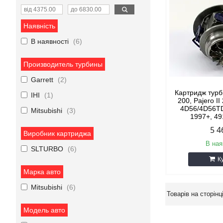
Наявність
В наявності
6
Производитель турбины
Garrett
2
Картридж турбі
IHI
1
200, Pajero II
4D56/4D56T
Mitsubishi
3
1997+, 4
5 4
Виробник картриджа
В ная
SLTURBO
6
К
Марка авто
Mitsubishi
6
Модель авто