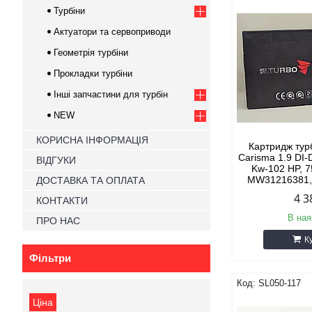
Турбіни
Актуатори та сервоприводи
Геометрія турбіни
Прокладки турбіни
Інші запчастини для турбін
NEW
КОРИСНА ІНФОРМАЦІЯ
Картридж турб
Carisma 1.9 DI
ВІДГУКИ
Kw-102 HP, 
MW31216381
ДОСТАВКА ТА ОПЛАТА
4 3
КОНТАКТИ
В ная
ПРО НАС
К
Фільтри
SL050-117
Ціна