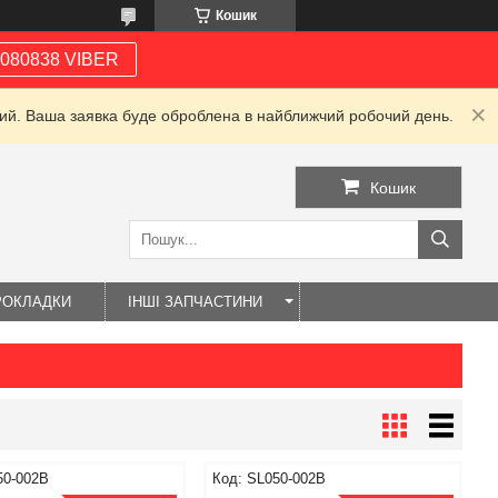
Кошик
080838 VIBER
дний. Ваша заявка буде оброблена в найближчий робочий день.
Кошик
РОКЛАДКИ
ІНШІ ЗАПЧАСТИНИ
50-002B
SL050-002B