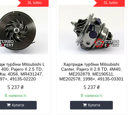
SL turbo
SL turbo
дж турбіни Mitsubishi L
Картридж турбіни Mitsubishi
 400, Pajero II 2.5 TD,
Canter, Pajero II 2.8 TD, 4M40,
 Kw, 4D56, MR431247,
ME202879, ME190511,
97+, 49135-02220
ME202578, 1998+, 49135-03301
5 237 ₴
5 237 ₴
В наявності
В наявності
Купити
Купити