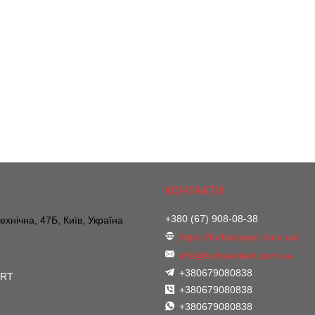
+380 (67) 908-08-38
ехнічна, 47Б, Київ, Україна
https://turboexpert.com.ua/
info@turboexpert.com.ua
+380679080838
ERT
+380679080838
+380679080838