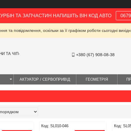
ТУРБІН ТА ЗАПЧАСТИН НАПИШІТЬ ВІН КОД АВТО
0679
ня та повідомлення, оскільки за її графіком роботи сьогодні вихі
И ТА ЧІП-
+380 (67) 908-08-38
І
АКТУАТОР / СЕРВОПРИВІД
ГЕОМЕТРІЯ
П
SL010-046
SL0