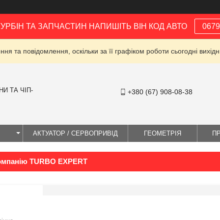
ТУРБІН ТА ЗАПЧАСТИН НАПИШІТЬ ВІН КОД АВТО
0679
ня та повідомлення, оскільки за її графіком роботи сьогодні вихі
И ТА ЧІП-
+380 (67) 908-08-38
І
АКТУАТОР / СЕРВОПРИВІД
ГЕОМЕТРІЯ
П
компанію TURBO EXPERT