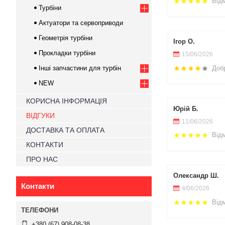
Від
Турбіни
Актуатори та сервоприводи
Геометрія турбіни
Ігор О.
Прокладки турбіни
15/06/2026
Доб
Інші запчастини для турбін
NEW
КОРИСНА ІНФОРМАЦІЯ
Юрій Б.
ВІДГУКИ
11/06/2026
ДОСТАВКА ТА ОПЛАТА
Від
КОНТАКТИ
ПРО НАС
Олександр Ш.
Контакти
4/06/2026
Від
+380 (67) 908-08-38