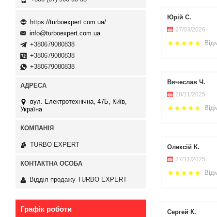
Юрій С.
https://turboexpert.com.ua/
27/03/2026
info@turboexpert.com.ua
Від
+380679080838
+380679080838
+380679080838
Вячеслав Ч.
28/11/2025
вул. Електротехнічна, 47Б, Київ,
Від
Україна
TURBO EXPERT
Олексій К.
27/11/2025
Від
Відділ продажу TURBO EXPERT
Графік роботи
Сергей К.