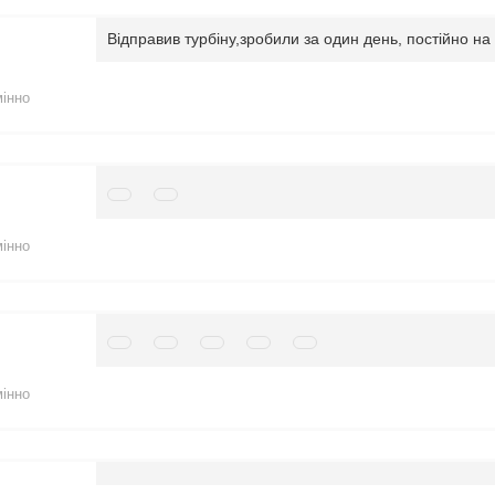
Відправив турбіну,зробили за один день, постійно на 
мінно
мінно
мінно