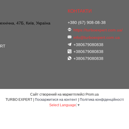
+380 (67) 908-08-38
ехнічна, 47Б, Київ, Україна
https://turboexpert.com.ua/
info@turboexpert.com.ua
+380679080838
ERT
+380679080838
+380679080838
Сайт створений на маркетплейсі
Prom.ua
TURBO EXPERT |
Поскаржитися на контент
|
Політика конфіденційності
Select Language
▼