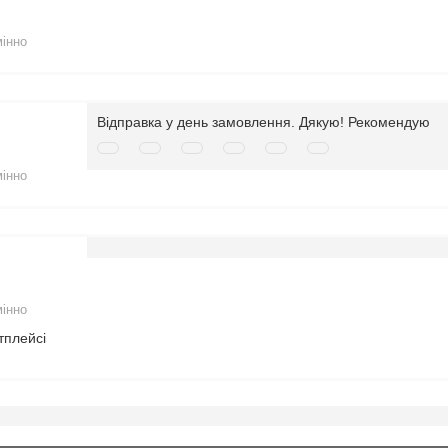
мінно
Відправка у день замовлення. Дякую! Рекомендую
мінно
мінно
тплейсі