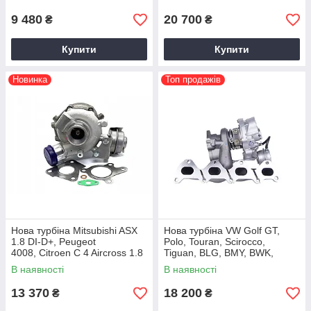
9 480
20 700
₴
₴
Купити
Купити
Новинка
Топ продажів
Нова турбіна Mitsubishi ASX
Нова турбіна VW Golf GT,
1.8 DI-D+, Peugeot
Polo, Touran, Scirocco,
4008, Citroen C 4 Aircross 1.8
Tiguan, BLG, BMY, BWK,
HDI 150, 49335-01103, 2012+
CAVE, CAVB, CAVC 1.4TSI,
В наявності
В наявності
2002-2007
13 370
18 200
₴
₴