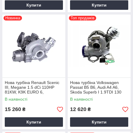
Купити
Купити
Новинка
Топ продажів
Нова турбіна Renault Scenic
Нова турбіна Volkswagen
III, Megane 1.5 dCi 110HP
Passat B5 B6, Audi A4 A6,
81KW, K9K EURO 6,
Skoda Superb I 1.9TDI 130
54389700002, 2013+
HP, AVF, AWX, 2000+ 717858-
В наявності
В наявності
0009
15 260
12 620
₴
₴
Купити
Купити