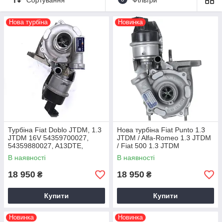
актуатора, комплектацію та відповідність конкретному
автомобілю.
Нова турбіна
Новинка
Менеджер заздалегідь підтверджує виробника, наявність,
остаточну вартість, комплектацію та гарантійні умови
конкретного товару.
Нові турбіни відправляємо Новою поштою по всій Україні. У
Києві доступний самовивіз із сервісу TURBO EXPERT за
адресою:
вул. Електротехнічна, 47Б
.
Надішліть VIN-код або номер турбіни - ми перевіримо
сумісність і запропонуємо доступні варіанти.
Турбіна Fiat Doblo JTDM, 1.3
Нова турбіна Fiat Punto 1.3
JTDM 16V 54359700027,
JTDM / Alfa-Romeo 1.3 JTDM
54359880027, A13DTE,
/ Fiat 500 1.3 JTDM
55225439, 55216672, 2009+
В наявності
В наявності
1.3 CDTI 95 HP
18 950
18 950
₴
₴
Купити
Купити
Новинка
Новинка