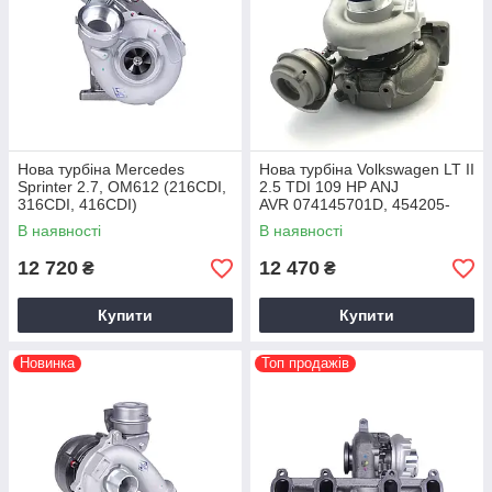
Нова турбіна Mercedes
Нова турбіна Volkswagen LT II
Sprinter 2.7, OM612 (216CDI,
2.5 TDI 109 HP ANJ
316CDI, 416CDI)
AVR 074145701D, 454205-
A6120960399, 709838-9006S,
5006S 1999+
В наявності
В наявності
2000+
12 720
12 470
₴
₴
Купити
Купити
Новинка
Топ продажів