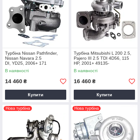
Турбіна Nissan Pathfinder,
Турбіна Mitsubishi L 200 2.5,
Nissan Navara 2.5
Pajero III 2.5 TDI 4D56, 115
DI, YD25, 2006+ 171
HP, 2001+ 49135-
HP, 769708-0001
02652, MR968081
В наявності
В наявності
14 460
16 460
₴
₴
Купити
Купити
Нова турбіна
Нова турбіна