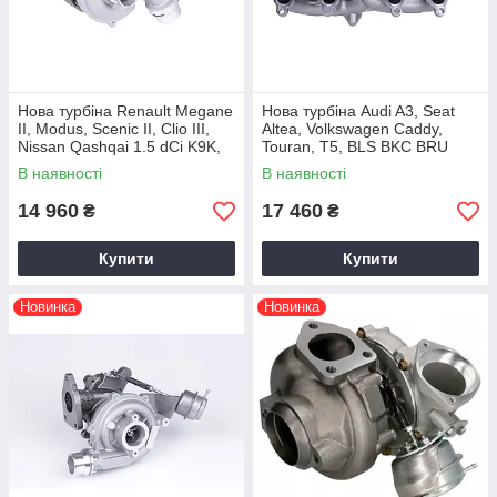
Нова турбіна Renault Megane
Нова турбіна Audi A3, Seat
II, Modus, Scenic II, Clio III,
Altea, Volkswagen Caddy,
Nissan Qashqai 1.5 dCi K9K,
Touran, T5, BLS BKC BRU
54399700070, 2004+
BJB BXE, 54399700020,
В наявності
В наявності
1.9TDI 2002+
14 960
17 460
₴
₴
Купити
Купити
Новинка
Новинка