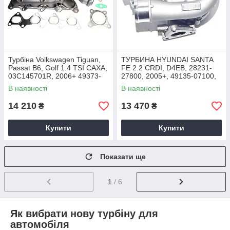
Турбіна Volkswagen Tiguan,
ТУРБИНА HYUNDAI SANTA
Passat B6, Golf 1.4 TSI CAXA,
FE 2.2 CRDI, D4EB, 28231-
03C145701R, 2006+ 49373-
27800, 2005+, 49135-07100,
01001, 49373-01002, 49373-
49135-07300, 49135-07302
В наявності
В наявності
01003, 49373-01004
14 210
13 470
₴
₴
Купити
Купити
Показати ще
1
/ 6
Як вибрати нову турбіну для
автомобіля