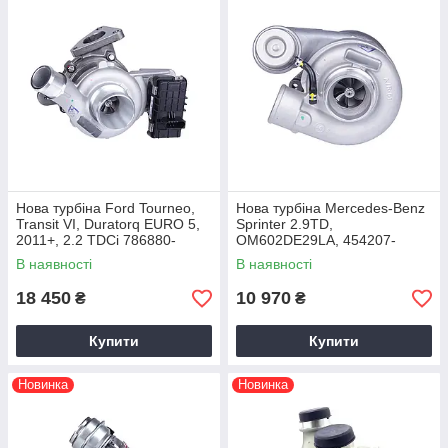
Нова турбіна Ford Tourneo,
Нова турбіна Mercedes-Benz
Transit VI, Duratorq EURO 5,
Sprinter 2.9TD,
2011+, 2.2 TDCi 786880-
OM602DE29LA, 454207-
5021S, BK2Q6K682GA
5001S, A6020960899 1995+
В наявності
В наявності
18 450
10 970
₴
₴
Купити
Купити
Новинка
Новинка