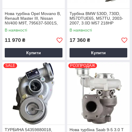
Нова турбіна Opel Movano B,
Турбіна BMW 530D, 730D,
Renault Master III, Nissan
M57DTUE65, M57TU, 2003-
NV400 M9T, 795637-5001S,
2007, 3.0D M57 218HP
2010+, 2.3 dCi 125
В наявності
В наявності
11 970
17 360
₴
₴
Купити
Купити
SALE
РОЗПРОДАЖ
ТУРБИНА 54359880018,
Нова турбіна Saab 9-5 3.0 T