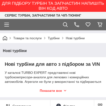
ДЛЯ ПІДБОРУ ТУРБІН ТА ЗАПЧАСТИН НАПИШІТЬ
ВІН КОД АВТО
СЕРВІС ТУРБІН, ЗАПЧАСТИНИ ТА ЧІП-ТЮНІНГ
Товари та послуги
Турбіни
Нові турбіни
Нові турбіни
Нові турбіни для авто з підбором за VIN
У каталозі TURBO EXPERT представлені нові
турбокомпресори-аналоги для легкових і комерційних
автомобілів. Агрегати не були у використанні та підбираються
як заміна штатної турбіни відповідно до її номера, конструкції
та характеристик двигуна.
Показати все
Для перевірки сумісності надішліть VIN-код автомобіля,
номер турбіни або чітке фото шильдика. Перед
Сортування
0
Фільтри
відправленням перевіряємо модифікацію агрегату, тип