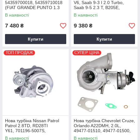
54359700018, 54359710018
V6, Saab 9-3 I 2.0 Turbo,
(FIAT GRANDE PUNTO 1.3
Saab 9-5 2.3 T, B205E,
JTD 75 HP)
B235E, B308E, 452204-5005S
В наявності
В наявності
1998+
7 480
9 380
₴
₴
Купити
Купити
ТОП ПРОДАЖ
СУПЕР ЦІНА
Нова турбіна Nissan Patrol
Нова турбіна Chevrolet Cruze,
Patrol 2.8TD, RD28TI
Orlando A22DMH, 2.0L,
Y61, 701196-5007S,
49477-01510, 49477-01500,
14411VB301 1997+
2009+
В наявності
В наявності