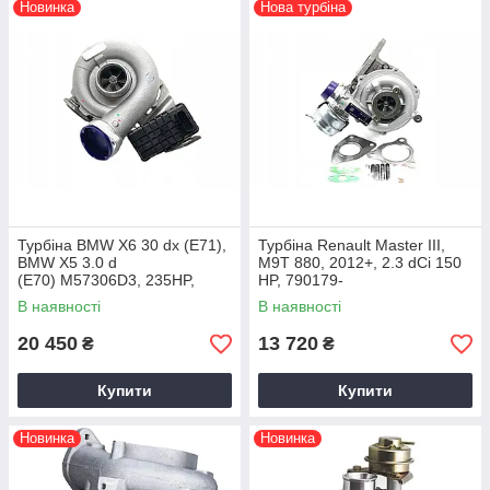
Новинка
Нова турбіна
Турбіна BMW X6 30 dx (E71),
Турбіна Renault Master III,
BMW X5 3.0 d
M9T 880, 2012+, 2.3 dCi 150
(E70) M57306D3, 235HP,
HP, 790179-
2007+ 11657796313
0002, 144110920R
В наявності
В наявності
20 450
13 720
₴
₴
Купити
Купити
Новинка
Новинка