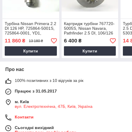
Турбіна Nissan Primera 2.2
Картридж турбіни 767720-
Турб
DI 126 HP, 725864-5001S,
5005S, Nissan Navara,
2.5 
725864-0001, YD1,
Pathfinder 2.5 DI, 106/126
5303
14411AU600, 2001+
Kw, YD25, 14411EB71C,
5303
11 860
6 400
14 
₴
₴
13 180 ₴
2006+
1441
5X01
Купити
Купити
Про нас
100% позитивних з 10 відгуків за рік
Працює з 31.05.2017
м. Київ
вул. Електротехнічна, 47Б, Київ, Україна
Контакти
Сьогодні вихідний