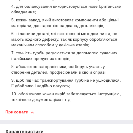
для балансування використовується нове британське
обладнання;
кожен завод, який виготовляє компоненти або цільні
матеріали, дає гарантію на дванадцять місяців;
ті частини деталі, які виготовлені методом лиття, не
мають жодного дефекту, так як корпусу обробляються
механічним способом у декілька етапів;
точність турбін регулюється за допомогою сучасних
італійських продувних стендів;
абсолютно всі працівники, які беруть участь у
створенні деталей, професіонали в своїй справі;
щоб під час транспортування турбіна не ушкодилася,
її дбайливо і надійно пакують;
обов'язково кожен виріб забезпечується інструкцією,
технічною документацією і т. д.
Приховати
Характеристики