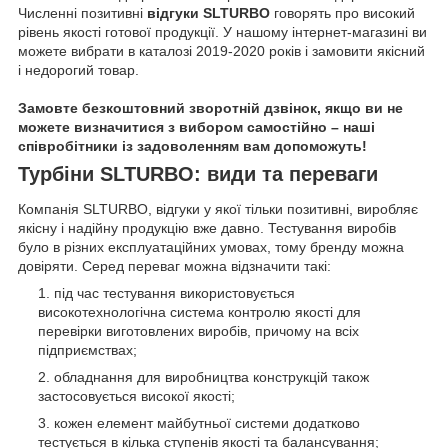
Численні позитивні
відгуки SL
TURBO
говорять про високий
рівень якості готової продукції. У нашому інтернет-магазині ви
можете вибрати в каталозі 2019-2020 років і замовити якісний
і недорогий товар.
Замовте безкоштовний зворотній дзвінок, якщо ви не
можете визначитися з вибором самостійно – наші
співробітники із задоволенням вам допоможуть!
Турбіни SLTURBO: види та переваги
Компанія SLTURBO, відгуки у якої тільки позитивні, виробляє
якісну і надійну продукцію вже давно. Тестування виробів
було в різних експлуатаційних умовах, тому бренду можна
довіряти. Серед переваг можна відзначити такі:
під час тестування використовується
високотехнологічна система контролю якості для
перевірки виготовлених виробів, причому на всіх
підприємствах;
обладнання для виробництва конструкцій також
застосовується високої якості;
кожен елемент майбутньої системи додатково
тестується в кілька ступенів якості та балансування;