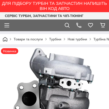
ДЛЯ ПІДБОРУ ТУРБІН ТА ЗАПЧАСТИН НАПИШІТЬ
ВІН КОД АВТО
СЕРВІС ТУРБІН, ЗАПЧАСТИНИ ТА ЧІП-ТЮНІНГ
Товари та послуги
Турбіни
Нові турбіни
Турбіна N
Новинка