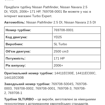
Придбати турбіну Nissan Pathfinder, Nissan Navara 2.5
DI, YD25, 2006+ 171 HP, 769708-0001 Ви можете у нас в
інтернет магазині Turbo Expert.
Автомобіль:
Nissan Pathfinder 2.5 DI, Nissan Navara 2.5 DI
Номер турбіни:
769708-0001
Код двигуна:
YD25
Виробник:
SL Turbo
Об'єм двигуна:
2500 cm
3
Потужність:
171 HP
Рік випуску:
2006+
Оригінальний номер турбіни:
14411EC00E, 14411EC00C,
14411EC00B
Заводський номер турбіни:
769708-5004S, 769708-
0003, 769708-0002, 769708-0001, 769708-3, 769708-
2, 769708-1
Турбіни SL
TURBO
– це вироби, виготовлені за німецькими
технологіями з дотриманням європейських стандартів.