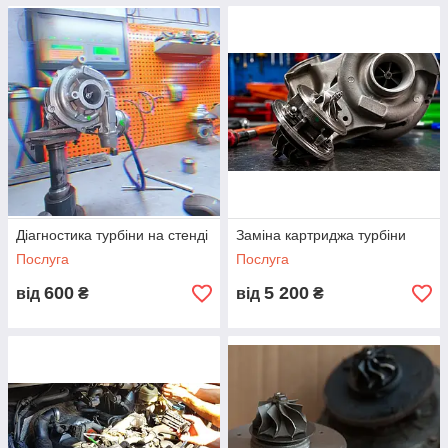
Діагностика турбіни на стенді
Заміна картриджа турбіни
Послуга
Послуга
600
5 200
від
₴
від
₴