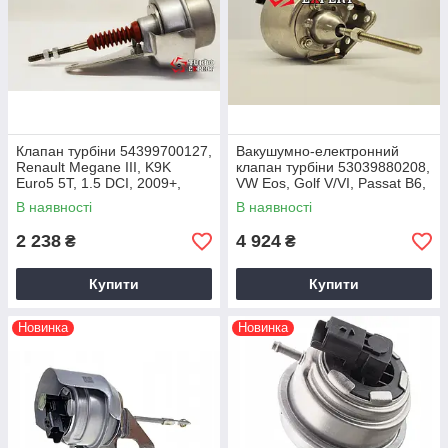
Клапан турбіни 54399700127,
Вакушумно-електронний
Renault Megane III, K9K
клапан турбіни 53039880208,
Euro5 5T, 1.5 DCI, 2009+,
VW Eos, Golf V/VI, Passat B6,
144114256R, 2009+
Scirocco, Tiguan, Jetta 2.0 TDI
В наявності
В наявності
2 238
4 924
₴
₴
Купити
Купити
Новинка
Новинка