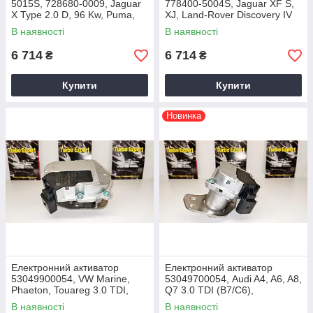
5015S, 728680-0009, Jaguar
778400-5004S, Jaguar XF S,
X Type 2.0 D, 96 Kw, Puma,
XJ, Land-Rover Discovery IV
4S7Q6K682EE, 1415651,
3.0D, ANV6D, LR056369,
В наявності
В наявності
2003+
2009+
6 714
6 714
₴
₴
Купити
Купити
Новинка
Електронний активатор
Електронний активатор
53049900054, VW Marine,
53049700054, Audi A4, A6, A8,
Phaeton, Touareg 3.0 TDI,
Q7 3.0 TDI (B7/C6),
165/171 Kw, BSP/BMK,
ASB/BKN/BKS/BUG,
В наявності
В наявності
059145702L, 2004+
059145715F, 2004+