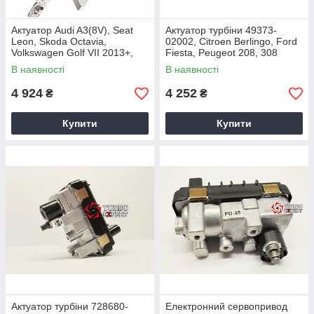
Актуатор Audi A3(8V), Seat
Актуатор турбіни 49373-
Leon, Skoda Octavia,
02002, Citroen Berlingo, Ford
Volkswagen Golf VII 2013+,
Fiesta, Peugeot 208, 308
2.0 TDI CUPA, CUNA
1.6HDi, DV6DTED M, 0375R0,
В наявності
В наявності
2008+
4 924
4 252
₴
₴
Купити
Купити
Актуатор турбіни 728680-
Електронний сервопривод