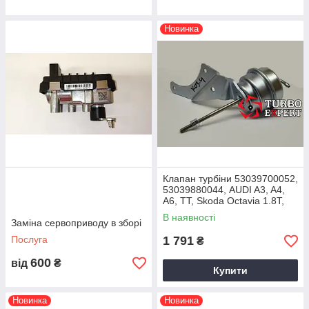
Новинка
Клапан турбіни 53039700052,
53039880044, AUDI A3, A4,
A6, TT, Skoda Octavia 1.8T,
AGU/ALN, 06A145713D,
В наявності
Заміна сервоприводу в зборі
1996+
Послуга
1 791
₴
600
від
₴
Купити
Новинка
Новинка