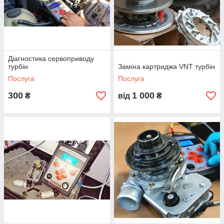
Діагностика сервоприводу
турбін
Заміна картриджа VNT турбін
Послуга
Послуга
300
1 000
₴
від
₴