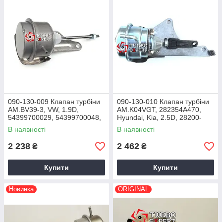
090-130-009 Клапан турбіни
090-130-010 Клапан турбіни
AM.BV39-3, VW, 1.9D,
AM.K04VGT, 282354A470,
54399700029, 54399700048,
Hyundai, Kia, 2.5D, 28200-
54399700071, 54399700072
4A470, 28200-4A470FF
В наявності
В наявності
2 238
2 462
₴
₴
Купити
Купити
Новинка
ORIGINAL