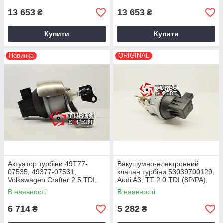
13 653
13 653
₴
₴
Купити
Купити
Новинка
ORIGINAL
Актуатор турбіни 49T77-
Вакушумно-електронний
07535, 49377-07531,
клапан турбіни 53039700129,
Volkswagen Crafter 2.5 TDI,
Audi A3, TT 2.0 TDI (8P/PA),
CEBB/CECB, 076145701Q,
CFFB/CBBB, 103/125 Kw,
В наявності
В наявності
2006-2011
2008+
6 714
5 282
₴
₴