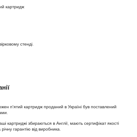
ний картридж
вірковому стенді.
нії
ожен п'ятий картридж проданий в Україні був поставлений
ами.
аші картриджі збираються в Англії, мають сертифікат якості
а річну гарантію від виробника.