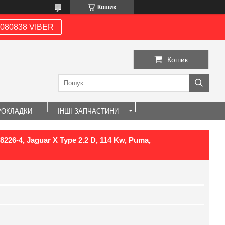
Кошик
080838 VIBER
Кошик
РОКЛАДКИ
ІНШІ ЗАПЧАСТИНИ
226-4, Jaguar X Type 2.2 D, 114 Kw, Puma,