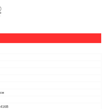
 см
-416B