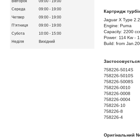
Вівторок
09:00
19:00
Середа
09:00
19:00
Картридж турбін
Четвер
09:00
19:00
Jaguar X Type 2.
Engine: Puma
Пʼятниця
09:00
19:00
Capacity: 2200 c
Субота
10:00
15:00
Power: 114 Kw - 
Неділя
Вихідний
Build: from Jan.2
Застосовується 
758226-5014S
758226-5010S
758226-5008S
758226-0010
758226-0008
758226-0004
758226-10
758226-8
758226-4
Оригінальний No