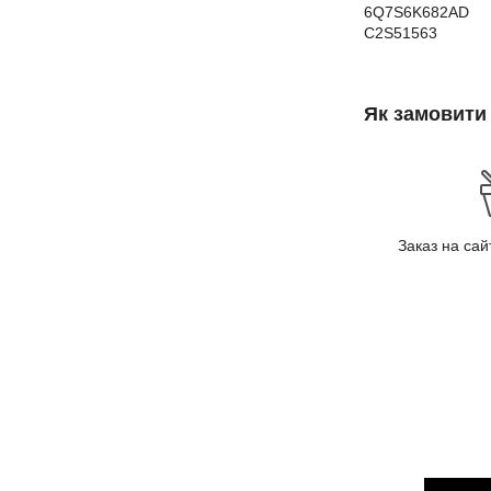
6Q7S6K682AD
C2S51563
Як замовити
Заказ на са