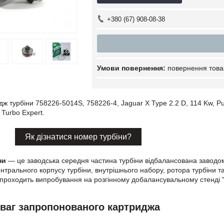
+380 (67) 908-08-38
повернення това
ж турбіни 758226-5014S, 758226-4, Jaguar X Type 2.2 D, 114 Kw,
 Turbo Expert.
Як дізнатися номер турбіни?
ни
— це заводська середня частина турбіни відбалансована заводом 
ентрального корпусу турбіни, внутрішнього набору, ротора турбіни 
роходить випробування на розгінному добалансувальному стенді "T
еваг запропонованого картриджа