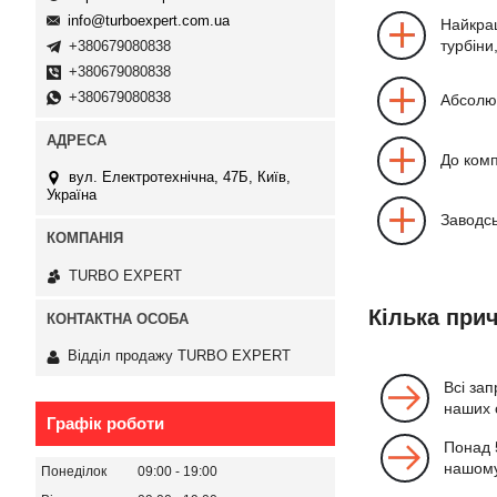
info@turboexpert.com.ua
Найкращ
турбіни
+380679080838
+380679080838
+380679080838
Абсолют
До комп
вул. Електротехнічна, 47Б, Київ,
Україна
Заводсь
TURBO EXPERT
Кілька при
Відділ продажу TURBO EXPERT
Всі зап
наших 
Графік роботи
Понад 5
нашому
Понеділок
09:00
19:00