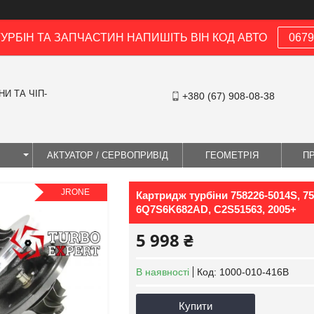
ТУРБІН ТА ЗАПЧАСТИН НАПИШІТЬ ВІН КОД АВТО
0679
И ТА ЧІП-
+380 (67) 908-08-38
І
АКТУАТОР / СЕРВОПРИВІД
ГЕОМЕТРІЯ
П
JRONE
Картридж турбіни 758226-5014S, 758
6Q7S6K682AD, C2S51563, 2005+
5 998 ₴
В наявності
Код:
1000-010-416B
Купити