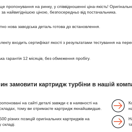
е пропонування на ринку, у співвідношенні ціна-якість! Оригіналь
, за найвигіднішою ціною, безпосередньо від постачальника.
но нова заводська деталь готова до встановлення.
лекту входить сертифікат якості з результатами тестування на пере
ка гарантія 12 місяців, без обмеження пробігу.
чин замовити картридж турбіни в нашій компа
ропоновані на сайті деталі завжди є в наявності на
К
складах, тому ви отримаєте картридж якнайшвидше.
н
00 різних позицій оригінальних картриджів на
Н
 складі.
т