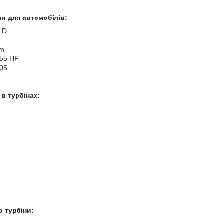
и для автомобілів:
2 D
cm
155 HP
005
в турбінах:
 турбіни: