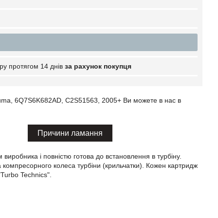
ру протягом 14 днів
за рахунок покупця
 Puma, 6Q7S6K682AD, C2S51563, 2005+ Ви можете в нас в
Причини ламання
виробника і повністю готова до встановлення в турбіну.
та компресорного колеса турбіни (крильчатки). Кожен картридж
urbo Technics".