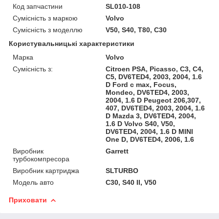
Код запчастини
SL010-108
Сумісність з маркою
Volvo
Сумісність з моделлю
V50, S40, T80, C30
Користувальницькі характеристики
Марка
Volvo
Сумісність з:
Citroen PSA, Picasso, C3, C4,
C5, DV6TED4, 2003, 2004, 1.6
D Ford c max, Focus,
Mondeo, DV6TED4, 2003,
2004, 1.6 D Peugeot 206,307,
407, DV6TED4, 2003, 2004, 1.6
D Mazda 3, DV6TED4, 2004,
1.6 D Volvo S40, V50,
DV6TED4, 2004, 1.6 D MINI
One D, DV6TED4, 2006, 1.6
Виробник
Garrett
турбокомпресора
Виробник картриджа
SLTURBO
Модель авто
C30, S40 II, V50
Приховати