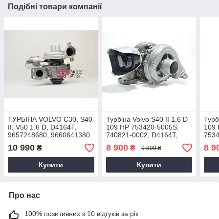
Подібні товари компанії
ТУРБІНА VOLVO C30, S40
Турбіна Volvo S40 II 1.6 D
Турб
II, V50 1.6 D, D4164T,
109 HP 753420-5005S,
109 
9657248680, 9660641380,
740821-0002, D4164T,
7534
2004+, 753420-0004,
9650764480, Y60113700G,
0375
10 990
8 900
8 9
₴
₴
9 890 ₴
750030-0002
2004+
200
Купити
Купити
Про нас
100% позитивних з 10 відгуків за рік