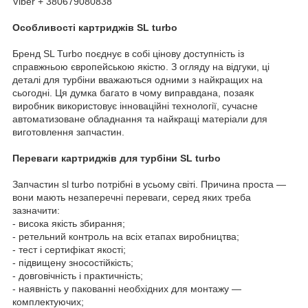
Viber + 380679080838
Особливості картриджів SL turbo
Бренд SL Turbo поєднує в собі цінову доступність із
справжньою європейською якістю. З огляду на відгуки, ці
деталі для турбіни вважаються одними з найкращих на
сьогодні. Ця думка багато в чому виправдана, позаяк
виробник використовує інноваційні технології, сучасне
автоматизоване обладнання та найкращі матеріали для
виготовлення запчастин.
Переваги картриджів для турбіни SL turbo
Запчастин sl turbo потрібні в усьому світі. Причина проста —
вони мають незаперечні переваги, серед яких треба
зазначити:
- висока якість збирання;
- ретельний контроль на всіх етапах виробництва;
- тест і сертифікат якості;
- підвищену зносостійкість;
- довговічність і практичність;
- наявність у пакованні необхідних для монтажу —
комплектуючих;