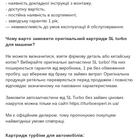
- наявність докладної інструкції з монтажу;
- доступну вартість;
- постійна наявність в асортименті;
- заводську гарантію 1 рік;
— невимогливість до умов експлуатації й обслуговування.
Чому варто замовити оригінальний картридж SL turbo
для машини?
Не можете визначитися, взяти фірмову деталь або китайську
копію? Вибирайте оригінальні запчастини SL turbo! На них
поширюється гарантія від виробника, 1 рік без обмеження
пробігу, що вбереже від браку та зайвих витрат. Оригінальна
продукція ретельно перевіряється перед продажем і повністю
відповідає зазначеному на пакованні характеристикам.
Замовити автозапчастини від SL Turbo без зайвих цінових
накруток можна тільки на сайті https:///turboexpert.in.ua/
Ми є офіційним дилером, тому пропонуємо покупцям
найвигідніші умови співпраці.
Картридж турбіни для автомобілів: