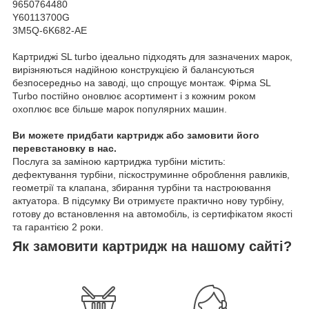
9650764480
Y60113700G
3M5Q-6K682-AE
Картриджі SL turbo ідеально підходять для зазначених марок,
вирізняються надійною конструкцією й балансуються
безпосередньо на заводі, що спрощує монтаж. Фірма SL
Turbo постійно оновлює асортимент і з кожним роком
охоплює все більше марок популярних машин.
Ви можете придбати картридж або замовити його
перевстановку в нас.
Послуга за заміною картриджа турбіни містить:
дефектування турбіни, піскоструминне оброблення равликів,
геометрії та клапана, збирання турбіни та настроювання
актуатора. В підсумку Ви отримуєте практично нову турбіну,
готову до встановлення на автомобіль, із сертифікатом якості
та гарантією 2 роки.
Як замовити картридж на нашому сайті?