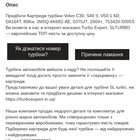
Опис
Придбати Картридж турбіни Volvo C30, S40 II, V50 1.6D,
D4164T, 80Kw, 3M5Q-6K682-AE, 0375J7, 2004+, 753420-5005S
Ви можете в нас в інтернет-магазині Turbo Expert. SLTURBO
— європейська ТОП якість за доступну ціну.
Як дізнатися номер
турбіни?
Причини ламання
Турбіна автомобіля вийшла з ладу? Не поспішайте її
викидати! Іноді досить просто замінити її «серцевину» —
картридж.
Представляємо до вашої уваги деталі для турбіни SL turbo, які
можна замовити та придбати дешево в інтернет-магазині
https:///turboexpert.in.ua/
Наша компанія продає недорогі деталі та комплектує для
різних марок автомобілів. Ми співпрацюємо тільки з
перевіреними виробниками, тому гарантуємо якість товарів.
Підберемо картридж для будь-якої турбіни — від найдорожчих
і найдешевших.