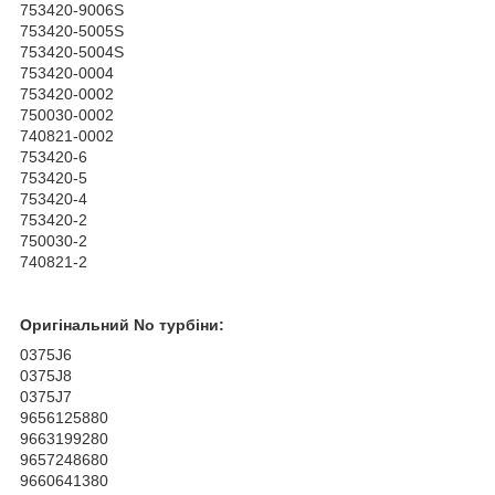
753420-9006S
753420-5005S
753420-5004S
753420-0004
753420-0002
750030-0002
740821-0002
753420-6
753420-5
753420-4
753420-2
750030-2
740821-2
Оригінальний No турбіни:
0375J6
0375J8
0375J7
9656125880
9663199280
9657248680
9660641380