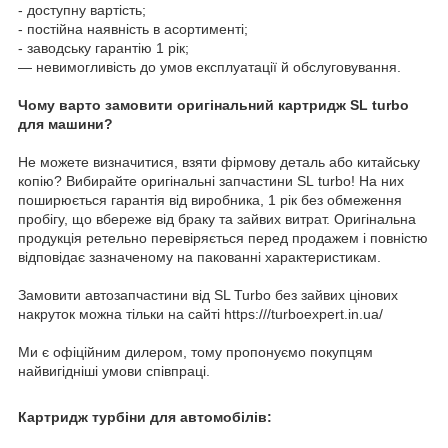
- доступну вартість;
- постійна наявність в асортименті;
- заводську гарантію 1 рік;
— невимогливість до умов експлуатації й обслуговування.
Чому варто замовити оригінальний картридж SL turbo
для машини?
Не можете визначитися, взяти фірмову деталь або китайську
копію? Вибирайте оригінальні запчастини SL turbo! На них
поширюється гарантія від виробника, 1 рік без обмеження
пробігу, що вбереже від браку та зайвих витрат. Оригінальна
продукція ретельно перевіряється перед продажем і повністю
відповідає зазначеному на пакованні характеристикам.
Замовити автозапчастини від SL Turbo без зайвих цінових
накруток можна тільки на сайті https:///turboexpert.in.ua/
Ми є офіційним дилером, тому пропонуємо покупцям
найвигідніші умови співпраці.
Картридж турбіни для автомобілів: