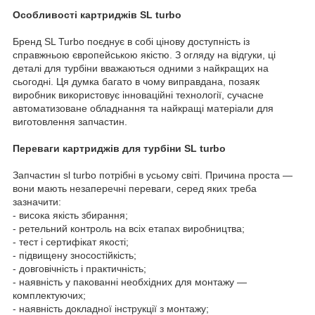
Особливості картриджів SL turbo
Бренд SL Turbo поєднує в собі цінову доступність із
справжньою європейською якістю. З огляду на відгуки, ці
деталі для турбіни вважаються одними з найкращих на
сьогодні. Ця думка багато в чому виправдана, позаяк
виробник використовує інноваційні технології, сучасне
автоматизоване обладнання та найкращі матеріали для
виготовлення запчастин.
Переваги картриджів для турбіни SL turbo
Запчастин sl turbo потрібні в усьому світі. Причина проста —
вони мають незаперечні переваги, серед яких треба
зазначити:
- висока якість збирання;
- ретельний контроль на всіх етапах виробництва;
- тест і сертифікат якості;
- підвищену зносостійкість;
- довговічність і практичність;
- наявність у пакованні необхідних для монтажу —
комплектуючих;
- наявність докладної інструкції з монтажу;