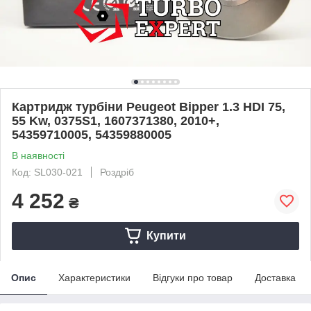
Картридж турбіни Peugeot Bipper 1.3 HDI 75,
55 Kw, 0375S1, 1607371380, 2010+,
54359710005, 54359880005
В наявності
Код: SL030-021
Роздріб
4 252
₴
Купити
Опис
Характеристики
Відгуки про товар
Доставка