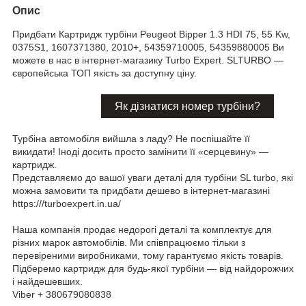
Опис
Придбати Картридж турбіни Peugeot Bipper 1.3 HDI 75, 55 Kw,
0375S1, 1607371380, 2010+, 54359710005, 54359880005 Ви
можете в нас в інтернет-магазику Turbo Expert. SLTURBO —
європейська ТОП якість за доступну ціну.
Як дізнатися номер турбіни?
Турбіна автомобіля вийшла з ладу? Не поспішайте її
викидати! Іноді досить просто замінити її «серцевину» —
картридж.
Представляємо до вашої уваги деталі для турбіни SL turbo, які
можна замовити та придбати дешево в інтернет-магазині
https:///turboexpert.in.ua/
Наша компанія продає недорогі деталі та комплектує для
різних марок автомобілів. Ми співпрацюємо тільки з
перевіреними виробниками, тому гарантуємо якість товарів.
Підберемо картридж для будь-якої турбіни — від найдорожчих
і найдешевших.
Viber + 380679080838