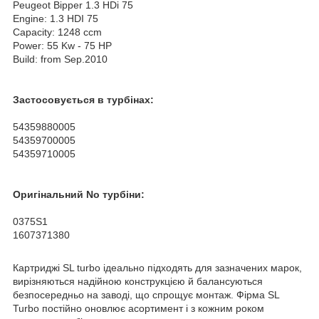
Peugeot Bipper 1.3 HDi 75
Engine: 1.3 HDI 75
Capacity: 1248 ccm
Power: 55 Kw - 75 HP
Build: from Sep.2010
Застосовується в турбінах:
54359880005
54359700005
54359710005
Оригінальний No турбіни:
0375S1
1607371380
Картриджі SL turbo ідеально підходять для зазначених марок,
вирізняються надійною конструкцією й балансуються
безпосередньо на заводі, що спрощує монтаж. Фірма SL
Turbo постійно оновлює асортимент і з кожним роком