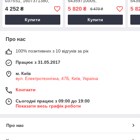
0375S1, 1607371380,
54359710005,
5435
2010+, 54359700005,
1607371380, 0375S1,
1607
4 252
5 820
5 8
₴
₴
6 470 ₴
54359880005
2010+
Купити
Купити
Про нас
100% позитивних з 10 відгуків за рік
Працює з 31.05.2017
м. Київ
вул. Електротехнічна, 47Б, Київ, Україна
Контакти
Сьогодні працює з 09:00 до 19:00
Показати весь графік роботи
Про нас