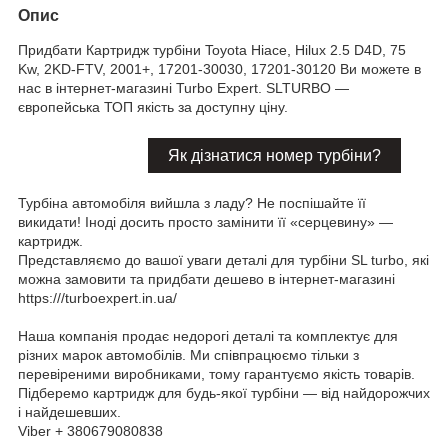
Опис
Придбати Картридж турбіни Toyota Hiace, Hilux 2.5 D4D, 75
Kw, 2KD-FTV, 2001+, 17201-30030, 17201-30120 Ви можете в
нас в інтернет-магазині Turbo Expert. SLTURBO —
європейська ТОП якість за доступну ціну.
Як дізнатися номер турбіни?
Турбіна автомобіля вийшла з ладу? Не поспішайте її
викидати! Іноді досить просто замінити її «серцевину» —
картридж.
Представляємо до вашої уваги деталі для турбіни SL turbo, які
можна замовити та придбати дешево в інтернет-магазині
https:///turboexpert.in.ua/
Наша компанія продає недорогі деталі та комплектує для
різних марок автомобілів. Ми співпрацюємо тільки з
перевіреними виробниками, тому гарантуємо якість товарів.
Підберемо картридж для будь-якої турбіни — від найдорожчих
і найдешевших.
Viber + 380679080838