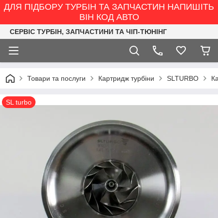
ДЛЯ ПІДБОРУ ТУРБІН ТА ЗАПЧАСТИН НАПИШІТЬ
ВІН КОД АВТО
СЕРВІС ТУРБІН, ЗАПЧАСТИНИ ТА ЧІП-ТЮНІНГ
Товари та послуги
Картридж турбіни
SLTURBO
Ка
SL turbo