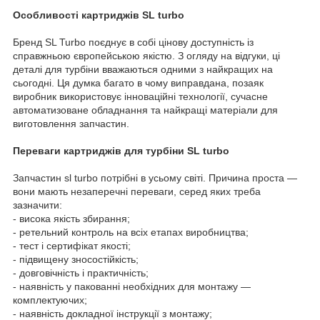
Особливості картриджів SL turbo
Бренд SL Turbo поєднує в собі цінову доступність із
справжньою європейською якістю. З огляду на відгуки, ці
деталі для турбіни вважаються одними з найкращих на
сьогодні. Ця думка багато в чому виправдана, позаяк
виробник використовує інноваційні технології, сучасне
автоматизоване обладнання та найкращі матеріали для
виготовлення запчастин.
Переваги картриджів для турбіни SL turbo
Запчастин sl turbo потрібні в усьому світі. Причина проста —
вони мають незаперечні переваги, серед яких треба
зазначити:
- висока якість збирання;
- ретельний контроль на всіх етапах виробництва;
- тест і сертифікат якості;
- підвищену зносостійкість;
- довговічність і практичність;
- наявність у пакованні необхідних для монтажу —
комплектуючих;
- наявність докладної інструкції з монтажу;