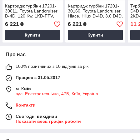
Картридж турбіни 17201-
Картридж турбіни 17201-
Турб
30011, Toyota Landcruiser
30160, Toyota Landcruiser,
D4D 
D-4D, 120 Kw, 1KD-FTV,
Hiace, Hilux D-4D, 3.0 D4D,
2KD-
17201-30010, 2000+
126/127 Kw, 1KD-FTV,
6 221
6 221
11 
₴
₴
2005+
Купити
Купити
Про нас
100% позитивних з 10 відгуків за рік
Працює з 31.05.2017
м. Київ
вул. Електротехнічна, 47Б, Київ, Україна
Контакти
Сьогодні вихідний
Показати весь графік роботи