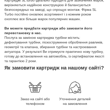
Картриджі SL turbo ідеально підходять для зазначених марок,
вирізняються надійною конструкцією й балансуються
безпосередньо на заводі, що спрощує монтаж. Фірма SL
Turbo постійно оновлює асортимент і з кожним роком
охоплює все більше марок популярних машин.
Ви можете придбати картридж або замовити його
перевстановку в нас.
Послуга за заміною картриджа турбіни містить:
дефектування турбіни, піскоструминне оброблення равликів,
геометрії та клапана, збирання турбіни та настроювання
актуатора. У результаті Ви отримуєте практично нову турбіну,
готову до встановлення на автомобіль, із сертифікатом якості
та гарантією 2 роки.
Як замовити картридж на нашому сайті?
Заказ на сайті або
Уточнення деталей
телефоном
на замовлення