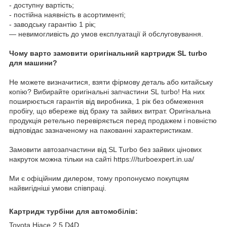
- доступну вартість;
- постійна наявність в асортименті;
- заводську гарантію 1 рік;
— невимогливість до умов експлуатації й обслуговування.
Чому варто замовити оригінальний картридж SL turbo
для машини?
Не можете визначитися, взяти фірмову деталь або китайську
копію? Вибирайте оригінальні запчастини SL turbo! На них
поширюється гарантія від виробника, 1 рік без обмеження
пробігу, що вбереже від браку та зайвих витрат. Оригінальна
продукція ретельно перевіряється перед продажем і повністю
відповідає зазначеному на пакованні характеристикам.
Замовити автозапчастини від SL Turbo без зайвих цінових
накруток можна тільки на сайті https:///turboexpert.in.ua/
Ми є офіційним дилером, тому пропонуємо покупцям
найвигідніші умови співпраці.
Картридж турбіни для автомобілів:
Toyota Hiace 2.5 D4D