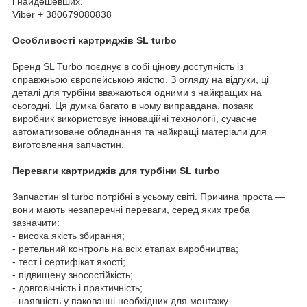
і найдешевших.
Viber + 380679080838
Особливості картриджів SL turbo
Бренд SL Turbo поєднує в собі цінову доступність із
справжньою європейською якістю. З огляду на відгуки, ці
деталі для турбіни вважаються одними з найкращих на
сьогодні. Ця думка багато в чому виправдана, позаяк
виробник використовує інноваційні технології, сучасне
автоматизоване обладнання та найкращі матеріали для
виготовлення запчастин.
Переваги картриджів для турбіни SL turbo
Запчастин sl turbo потрібні в усьому світі. Причина проста —
вони мають незаперечні переваги, серед яких треба
зазначити:
- висока якість збирання;
- ретельний контроль на всіх етапах виробництва;
- тест і сертифікат якості;
- підвищену зносостійкість;
- довговічність і практичність;
- наявність у пакованні необхідних для монтажу —