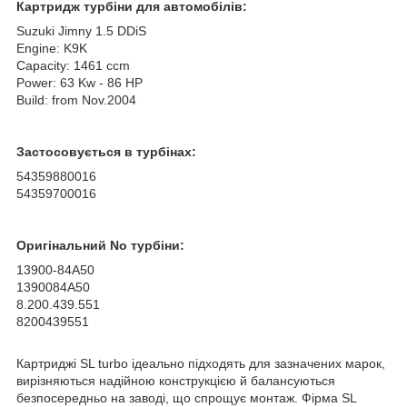
Картридж турбіни для автомобілів:
Suzuki Jimny 1.5 DDiS
Engine: K9K
Capacity: 1461 ccm
Power: 63 Kw - 86 HP
Build: from Nov.2004
Застосовується в турбінах:
54359880016
54359700016
Оригінальний No турбіни:
13900-84A50
1390084A50
8.200.439.551
8200439551
Картриджі SL turbo ідеально підходять для зазначених марок,
вирізняються надійною конструкцією й балансуються
безпосередньо на заводі, що спрощує монтаж. Фірма SL