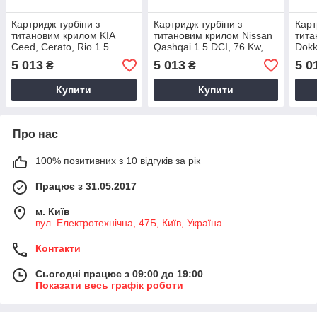
Картридж турбіни з
Картридж турбіни з
Карт
титановим крилом KIA
титановим крилом Nissan
тита
Ceed, Cerato, Rio 1.5
Qashqai 1.5 DCI, 76 Kw,
Dokk
CRDI, 75/81 Kw,
K9K, 14411-00Q0F, 2007-
DCI,
5 013
5 013
5 0
₴
₴
D4FA/KBA, 2004+, 740611-
2010, 54399880070
543
0003
Купити
Купити
Про нас
100% позитивних з 10 відгуків за рік
Працює з 31.05.2017
м. Київ
вул. Електротехнічна, 47Б, Київ, Україна
Контакти
Сьогодні працює з 09:00 до 19:00
Показати весь графік роботи