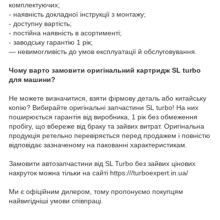
комплектуючих;
- наявність докладної інструкції з монтажу;
- доступну вартість;
- постійна наявність в асортименті;
- заводську гарантію 1 рік;
— невимогливість до умов експлуатації й обслуговування.
Чому варто замовити оригінальний картридж SL turbo
для машини?
Не можете визначитися, взяти фірмову деталь або китайську
копію? Вибирайте оригінальні запчастини SL turbo! На них
поширюється гарантія від виробника, 1 рік без обмеження
пробігу, що вбереже від браку та зайвих витрат. Оригінальна
продукція ретельно перевіряється перед продажем і повністю
відповідає зазначеному на пакованні характеристикам.
Замовити автозапчастини від SL Turbo без зайвих цінових
накруток можна тільки на сайті https:///turboexpert.in.ua/
Ми є офіційним дилером, тому пропонуємо покупцям
найвигідніші умови співпраці.