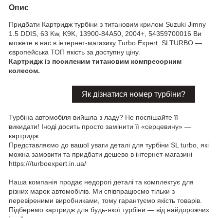
Опис
Придбати Картридж турбіни з титановим крилом Suzuki Jimny
1.5 DDIS, 63 Kw, K9K, 13900-84A50, 2004+, 54359700016 Ви
можете в нас в інтернет-магазику Turbo Expert. SLTURBO —
європейська ТОП якість за доступну ціну.
Картридж із посиленим титановим компресорним
колесом.
Як дізнатися номер турбіни?
Турбіна автомобіля вийшла з ладу? Не поспішайте її
викидати! Іноді досить просто замінити її «серцевину» —
картридж.
Представляємо до вашої уваги деталі для турбіни SL turbo, які
можна замовити та придбати дешево в інтернет-магазині
https:///turboexpert.in.ua/
Наша компанія продає недорогі деталі та комплектує для
різних марок автомобілів. Ми співпрацюємо тільки з
перевіреними виробниками, тому гарантуємо якість товарів.
Підберемо картридж для будь-якої турбіни — від найдорожчих