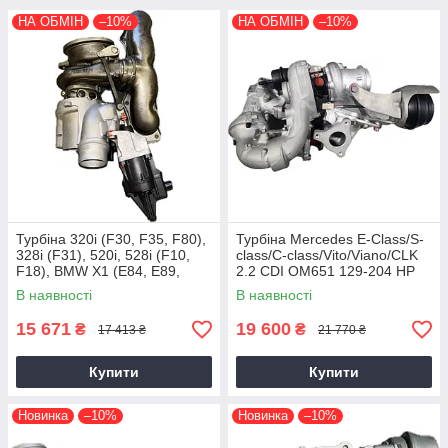
НА ОБМІН
–10%
НА ОБМІН
–10%
Турбіна 320i (F30, F35, F80),
Турбіна Mercedes E-Class/S-
328i (F31), 520i, 528i (F10,
class/C-class/Vito/Viano/CLK
F18), BMW X1 (E84, E89,
2.2 CDI OM651 129-204 HP
F25) N20B20, 2011+, 2.0 L
В наявності
В наявності
15 671
19 600
₴
₴
17 413 ₴
21 770 ₴
Купити
Купити
Новинка
–10%
Новинка
–10%