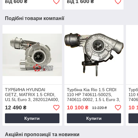
600
1 600
від
₴
від
₴
Подібні товари компанії
ТУРБИНА HYUNDAI
Турбіна Kia Rio 1.5 CRDI
Турб
GETZ, MATRIX 1.5 CRDI,
110 HP 740611-5002S,
110 
U1.5L Euro 3, 282012A400,
740611-0002, 1.5 L Euro 3,
7406
282012A100, 2004+,
28201-2A400,
3, 2
12 490
10 100
10 
₴
₴
11 220 ₴
740611-5002S, 782403-
282012A400, 2005+
2A40
5001S
Купити
Купити
Акційні пропозиції та новинки