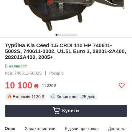
Турбіна Kia Ceed 1.5 CRDI 110 HP 740611-
5002S, 740611-0002, U1.5L Euro 3, 28201-2A400,
282012A400, 2005+
В наявності
Код: 740611-5002S
Роздріб
10 100
₴
11 220 ₴
Економія
1120 ₴
Залишилось
25 днів
Купити
Опис
Характеристики
Відгуки про товар
Доставка