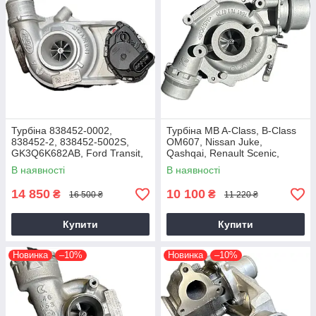
Турбіна 838452-0002,
Турбіна MB A-Class, B-Class
838452-2, 838452-5002S,
OM607, Nissan Juke,
GK3Q6K682AB, Ford Transit,
Qashqai, Renault Scenic,
Tourneo EcoBlue YNFS,
Kadjar, Megane K9K, 1.5 dCi,
В наявності
В наявності
YNF6, 2.0D, GTD1444V
2014+
14 850
10 100
₴
₴
16 500 ₴
11 220 ₴
Купити
Купити
Новинка
–10%
Новинка
–10%