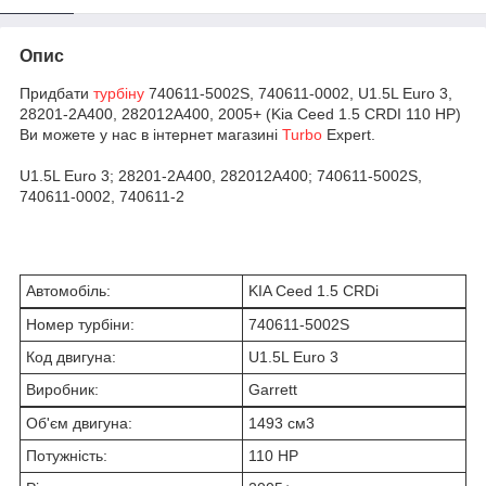
Опис
Придбати
турбіну
740611-5002S, 740611-0002, U1.5L Euro 3,
28201-2A400, 282012A400, 2005+ (Kia Ceed 1.5 CRDI 110 HP)
Ви можете у нас в інтернет магазині
Turbo
Expert.
U1.5L Euro 3; 28201-2A400, 282012A400; 740611-5002S,
740611-0002, 740611-2
Автомобіль:
KIA Ceed 1.5 CRDi
Номер турбіни:
740611-5002S
Код двигуна:
U1.5L Euro 3
Виробник:
Garrett
Об'єм двигуна:
1493 см
3
Потужність:
110 HP