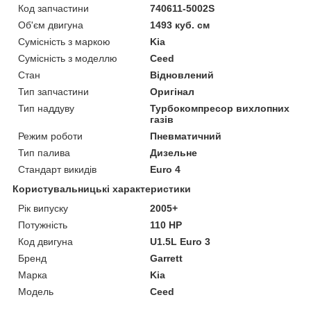
Код запчастини
740611-5002S
Об'єм двигуна
1493 куб. см
Сумісність з маркою
Kia
Сумісність з моделлю
Ceed
Стан
Відновлений
Тип запчастини
Оригінал
Тип наддуву
Турбокомпресор вихлопних
газів
Режим роботи
Пневматичний
Тип палива
Дизельне
Стандарт викидів
Euro 4
Користувальницькі характеристики
Рік випуску
2005+
Потужність
110 HP
Код двигуна
U1.5L Euro 3
Бренд
Garrett
Марка
Kia
Модель
Ceed