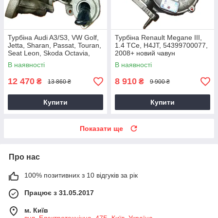
Турбіна Audi A3/S3, VW Golf,
Турбіна Renault Megane III,
Jetta, Sharan, Passat, Touran,
1.4 TCe, H4JT, 54399700077,
Seat Leon, Skoda Octavia,
2008+ новий чавун
Superb 2.0 TDI, CKRA
В наявності
В наявності
12 470
8 910
₴
₴
13 860 ₴
9 900 ₴
Купити
Купити
Показати ще
Про нас
100% позитивних з 10 відгуків за рік
Працює з 31.05.2017
м. Київ