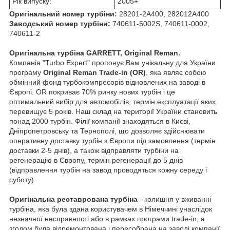
Рік випуску:
2005+
Оригінальний номер турбіни:
28201-2A400, 282012A400
Заводський номер турбіни:
740611-5002S, 740611-0002,
740611-2
Оригінальна турбіна GARRETT, Original Reman.
Компанія "Turbo Expert" пропонує Вам унікальну для України
програму
Original Reman Trade-in (OR)
, яка являє собою
обмінний фонд турбокомпресорів відновлених на заводі в
Європі. OR покриває 70% ринку нових турбін і це
оптимальний вибір для автомобілів, термін експлуатації яких
перевищує 5 років. Наш склад на території України становить
понад 2000 турбін. Філії компанії знаходяться в Києві,
Дніпропетровську та Тернополі, що дозволяє здійснювати
оперативну доставку турбін з Європи під замовлення (термін
доставки 2-5 днів), а також відправляти турбіни на
регенерацію в Європу, термін регенерації до 5 днів
(відправлення турбін на завод проводяться кожну середу і
суботу).
Оригінальна реставрована турбіна
- колишня у вживанні
турбіна, яка була здана користувачем в Німеччині унаслідок
незначної несправності або в рамках програми trade-in, а
згодом була відремонтована і пересобрана на заводі компанії