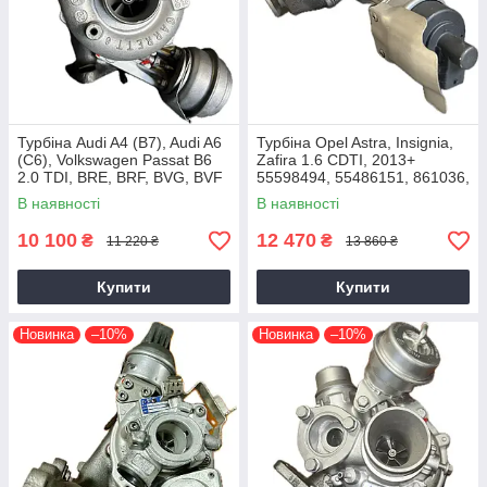
Турбіна Audi A4 (B7), Audi A6
Турбіна Opel Astra, Insignia,
(C6), Volkswagen Passat B6
Zafira 1.6 CDTI, 2013+
2.0 TDI, BRE, BRF, BVG, BVF
55598494, 55486151, 861036,
2004+
54389700021, 54389700003
В наявності
В наявності
10 100
12 470
₴
₴
11 220 ₴
13 860 ₴
Купити
Купити
Новинка
–10%
Новинка
–10%