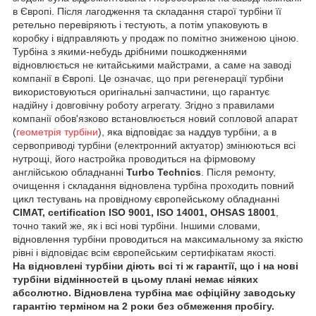
в Європі. Після лагодження та складання старої турбіни її
ретельно перевіряють і тестують, а потім упаковують в
коробку і відправляють у продаж по помітно зниженою ціною.
Турбіна з якими-небудь дрібними пошкодженнями
відновлюється не китайськими майстрами, а саме на заводі
компанії в Європі. Це означає, що при регенерації турбіни
використовуються оригінальні запчастини, що гарантує
надійну і довговічну роботу агрегату. Згідно з правилами
компанії обов'язково встановлюється новий сопловой апарат
(
геометрія турбіни
), яка відповідає за наддув турбіни, а в
сервоприводі турбіни (електронний актуатор) змінюються всі
нутрощі, його настройка проводиться на фірмовому
англійською обладнанні
Turbo Technics
. Після ремонту,
очищення і складання відновлена турбіна проходить повний
цикл тестувань на провідному європейському обладнанні
CIMAT, certification ISO 9001, ISO 14001, OHSAS 18001
,
точно такий же, як і всі нові турбіни. Іншими словами,
відновлення турбіни проводиться на максимальному за якістю
рівні і відповідає всім європейським сертифікатам якості.
На відновлені турбіни діють всі ті ж гарантії, що і на нові
турбіни відмінностей в цьому плані немає ніяких
абсолютно. Відновлена турбіна має офіційну заводську
гарантію терміном на 2 роки без обмеження пробігу.