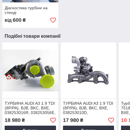
Діагностика турбіни на
стенді
600
від
₴
Подібні товари компанії
ТУРБИНА AUDI A3 1.9 TDI
ТУРБИНА AUDI A3 1.9 TDI
Турб
(8P/PA), BJB, BKC, BXE,
(8P/PA), BJB, BKC, BXE,
7518
038253016R, 038253056E,
038253010D,
BXE,
2002-2009, 751851-5004S,
03G253014FX, 2002-2009,
2009
18 980
17 980
10 
₴
₴
751851-9004S
751851-5004S, 751851-
1.9 
5003S