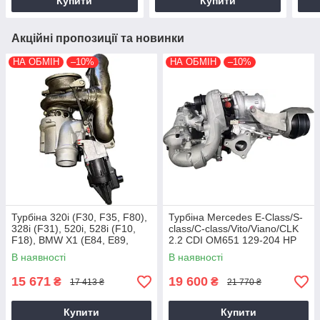
Купити
Купити
Акційні пропозиції та новинки
НА ОБМІН
–10%
НА ОБМІН
–10%
Турбіна 320i (F30, F35, F80),
Турбіна Mercedes E-Class/S-
328i (F31), 520i, 528i (F10,
class/C-class/Vito/Viano/CLK
F18), BMW X1 (E84, E89,
2.2 CDI OM651 129-204 HP
F25) N20B20, 2011+, 2.0 L
В наявності
В наявності
15 671
19 600
₴
₴
17 413 ₴
21 770 ₴
Купити
Купити