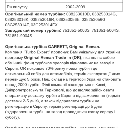
Рік випуску:
2002-2009
Оригінальний номер турбіни:
038253010D, 038253014G,
038253016K, 038253016R, 038253056E, 038253056G,
03G253014F, 03G253014FX
Заводський номер турбіни:
751851-5003S, 751851-5004S,
751851-9004S
Оригінальна турбіна GARRETT, Original Reman.
Компанія "Turbo Expert" пропонує Вам унікальну для України
програму
Original Reman Trade-in (OR)
, яка являє собою
обмінний фонд турбокомпресорів відновлених на заводі в
Європі. OR покриває 70% ринку нових турбін і це
оптимальний вибір для автомобілів, термін експлуатації яких
перевищує 5 років. Наш склад на території України становить
понад 2000 турбін. Філії компанії знаходяться в Києві,
Дніпропетровську та Тернополі, що дозволяє здійснювати
оперативну доставку турбін з Європи під замовлення (термін
доставки 2-5 днів), а також відправляти турбіни на
регенерацію в Європу, термін регенерації до 5 днів
(відправлення турбін на завод проводяться кожну середу і
суботу).
Оригінальна реставрована турбіна
- колишня у вживанні