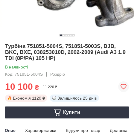
Турбіна 751851-5004S, 751851-5003S, BJB,
BKC, BXE, 038253010D, 2002-2009 (Audi A3 1.9
TDI (8P/PA) 105 HP)
В наявності
Код: 751851-5004S
Роздріб
10 100
₴
11 220 ₴
Економія
1120 ₴
Залишилось
25 днів
Купити
Опис
Характеристики
Відгуки про товар
Доставка