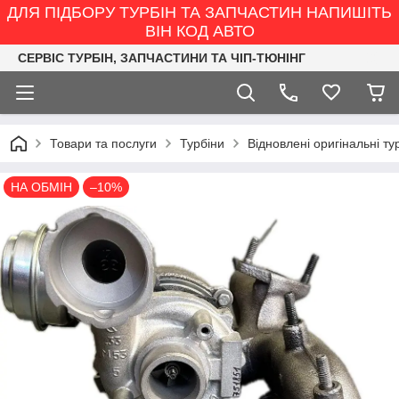
ДЛЯ ПІДБОРУ ТУРБІН ТА ЗАПЧАСТИН НАПИШІТЬ
ВІН КОД АВТО
СЕРВІС ТУРБІН, ЗАПЧАСТИНИ ТА ЧІП-ТЮНІНГ
Товари та послуги
Турбіни
Відновлені оригінальні ту
НА ОБМІН
–10%