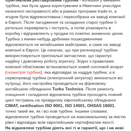
турбіна, яка була здана користувачем в Німеччині унаслідок
незначної несправності або в рамках програми trade-in, а
згодом була відремонтована і пересобрана на заводі компанії
в Європі. Після лагодження та складання старої турбіни її
ретельно перевіряють і тестують, а потім упаковують в
коробку і відправляють у продаж по помітно зниженою ціною.
Турбіна з якими-небудь дрібними пошкодженнями
відновлюється не китайськими майстрами, а саме на заводі
компанії в Європі. Це означає, що при регенерації турбіни
використовуються оригінальні запчастини, що гарантує
надійну і довговічну роботу агрегату. Згідно з правилами
компанії обов'язково встановлюється новий сопловой апарат
(
геометрія турбіни
), яка відповідає за наддув турбіни, а в
сервоприводі турбіни (електронний актуатор) змінюються всі
нутрощі, його настройка проводиться на фірмовому
англійською обладнанні
Turbo Technics
. Після ремонту,
очищення і складання відновлена турбіна проходить повний
цикл тестувань на провідному європейському обладнанні
CIMAT, certification ISO 9001, ISO 14001, OHSAS 18001
,
точно такий же, як і всі нові турбіни. Іншими словами,
відновлення турбіни проводиться на максимальному за якістю
рівні і відповідає всім європейським сертифікатам якості.
На відновлені турбіни діють всі ті ж гарантії, що і на нові