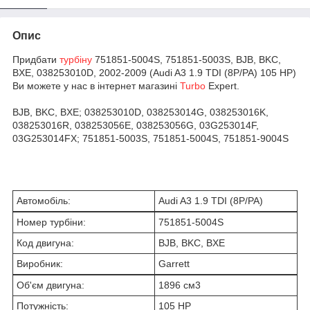
Опис
Придбати
турбіну
751851-5004S, 751851-5003S, BJB, BKC,
BXE, 038253010D, 2002-2009 (Audi A3 1.9 TDI (8P/PA) 105 HP)
Ви можете у нас в інтернет магазині
Turbo
Expert.
BJB, BKC, BXE; 038253010D, 038253014G, 038253016K,
038253016R, 038253056E, 038253056G, 03G253014F,
03G253014FX; 751851-5003S, 751851-5004S, 751851-9004S
Автомобіль:
Audi A3 1.9 TDI (8P/PA)
Номер турбіни:
751851-5004S
Код двигуна:
BJB, BKC, BXE
Виробник:
Garrett
Об'єм двигуна:
1896 см
3
Потужність:
105 HP