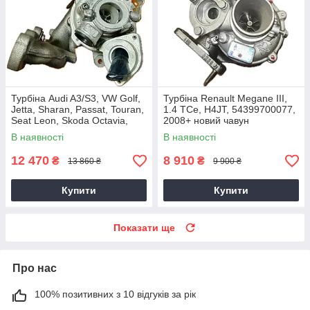
Турбіна Audi A3/S3, VW Golf,
Турбіна Renault Megane III,
Jetta, Sharan, Passat, Touran,
1.4 TCe, H4JT, 54399700077,
Seat Leon, Skoda Octavia,
2008+ новий чавун
Superb 2.0 TDI, CKRA
В наявності
В наявності
12 470
8 910
₴
₴
13 860 ₴
9 900 ₴
Купити
Купити
Показати ще
Про нас
100% позитивних з 10 відгуків за рік