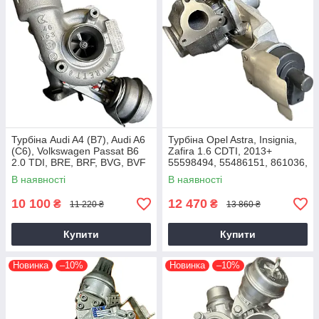
Турбіна Audi A4 (B7), Audi A6
Турбіна Opel Astra, Insignia,
(C6), Volkswagen Passat B6
Zafira 1.6 CDTI, 2013+
2.0 TDI, BRE, BRF, BVG, BVF
55598494, 55486151, 861036,
2004+
54389700021, 54389700003
В наявності
В наявності
10 100
12 470
₴
₴
11 220 ₴
13 860 ₴
Купити
Купити
Новинка
–10%
Новинка
–10%