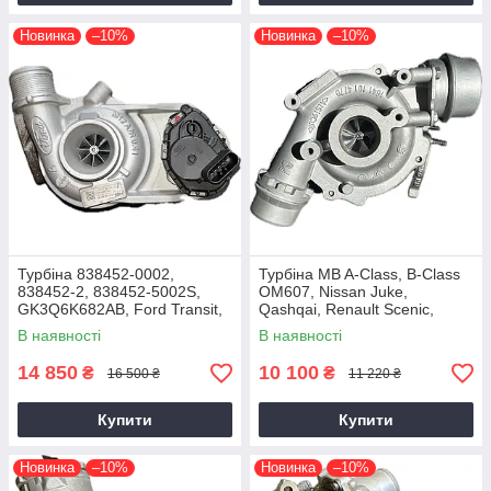
Новинка
–10%
Новинка
–10%
Турбіна 838452-0002,
Турбіна MB A-Class, B-Class
838452-2, 838452-5002S,
OM607, Nissan Juke,
GK3Q6K682AB, Ford Transit,
Qashqai, Renault Scenic,
Tourneo EcoBlue YNFS,
Kadjar, Megane K9K, 1.5 dCi,
В наявності
В наявності
YNF6, 2.0D, GTD1444V
2014+
14 850
10 100
₴
₴
16 500 ₴
11 220 ₴
Купити
Купити
Новинка
–10%
Новинка
–10%