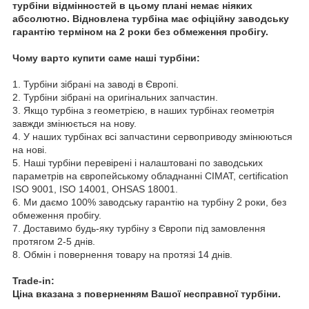
турбіни відмінностей в цьому плані немає ніяких
абсолютно. Відновлена турбіна має офіційну заводську
гарантію терміном на 2 роки без обмеження пробігу.
Чому варто купити саме наші турбіни:
1. Турбіни зібрані на заводі в Європі.
2. Турбіни зібрані на оригінальних запчастин.
3. Якщо турбіна з геометрією, в наших турбінах геометрія
завжди змінюється на нову.
4. У наших турбінах всі запчастини сервоприводу змінюються
на нові.
5. Наші турбіни перевірені і налаштовані по заводських
параметрів на європейському обладнанні CIMAT, certification
ISO 9001, ISO 14001, OHSAS 18001.
6. Ми даємо 100% заводську гарантію на турбіну 2 роки, без
обмеження пробігу.
7. Доставимо будь-яку турбіну з Європи під замовлення
протягом 2-5 днів.
8. Обмін і повернення товару на протязі 14 днів.
Trade-in:
Ціна вказана з поверненням Вашої несправної турбіни.