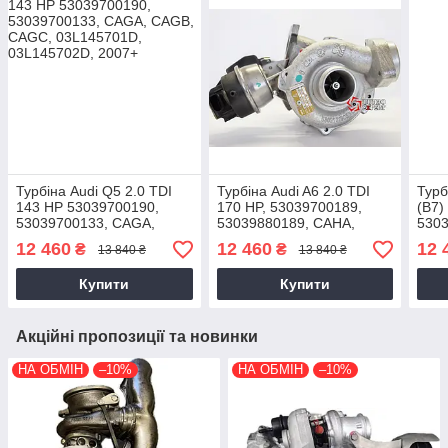
Турбіна Audi Q5 2.0 TDI
Турбіна Audi A6 2.0 TDI
Турб
143 HP 53039700190,
170 HP, 53039700189,
(B7)
53039700133, CAGA,
53039880189, CAHA,
5303
CAGB, CAGC,
03L145702J,
03G
12 460
12 460
12 
₴
₴
13 840 ₴
13 840 ₴
03L145701D, 03L145702D,
03L145701EX, 2008-2011
03G
2007+
Купити
Купити
Акційні пропозиції та новинки
НА ОБМІН
–10%
НА ОБМІН
–10%