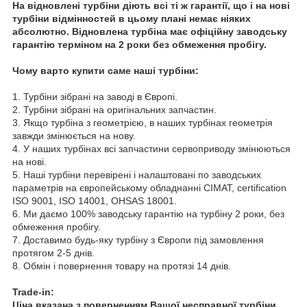
На відновлені турбіни діють всі ті ж гарантії, що і на нові
турбіни відмінностей в цьому плані немає ніяких
абсолютно. Відновлена турбіна має офіційну заводську
гарантію терміном на 2 роки без обмеження пробігу.
Чому варто купити саме наші турбіни:
1. Турбіни зібрані на заводі в Європі.
2. Турбіни зібрані на оригінальних запчастин.
3. Якщо турбіна з геометрією, в наших турбінах геометрія
завжди змінюється на нову.
4. У наших турбінах всі запчастини сервоприводу змінюються
на нові.
5. Наші турбіни перевірені і налаштовані по заводських
параметрів на європейському обладнанні CIMAT, certification
ISO 9001, ISO 14001, OHSAS 18001.
6. Ми даємо 100% заводську гарантію на турбіну 2 роки, без
обмеження пробігу.
7. Доставимо будь-яку турбіну з Європи під замовлення
протягом 2-5 днів.
8. Обмін і повернення товару на протязі 14 днів.
Trade-in:
Ціна вказана з поверненням Вашої несправної турбіни.