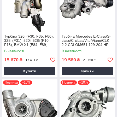
Турбіна 320i (F30, F35, F80),
Турбіна Mercedes E-Class/S-
328i (F31), 520i, 528i (F10,
class/C-class/Vito/Viano/CLK
F18), BMW X1 (E84, E89,
2.2 CDI OM651 129-204 HP
F25) N20B20, 2011+, 2.0 L
В наявності
В наявності
15 670
19 580
₴
₴
17 411 ₴
21 750 ₴
Купити
Купити
Новинка
–10%
Новинка
–10%