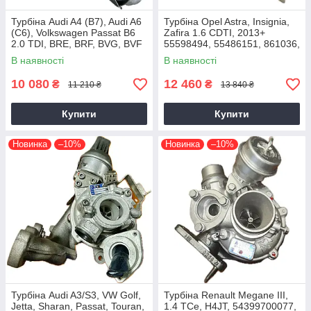
Турбіна Audi A4 (B7), Audi A6
Турбіна Opel Astra, Insignia,
(C6), Volkswagen Passat B6
Zafira 1.6 CDTI, 2013+
2.0 TDI, BRE, BRF, BVG, BVF
55598494, 55486151, 861036,
2004+
54389700021, 54389700003
В наявності
В наявності
10 080
12 460
₴
₴
11 210 ₴
13 840 ₴
Купити
Купити
Новинка
–10%
Новинка
–10%
Турбіна Audi A3/S3, VW Golf,
Турбіна Renault Megane III,
Jetta, Sharan, Passat, Touran,
1.4 TCe, H4JT, 54399700077,