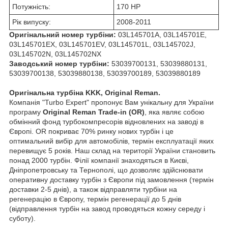
Потужність:
170 HP
Рік випуску:
2008-2011
Оригінальний номер турбіни:
03L145701A, 03L145701E,
03L145701EX, 03L145701EV, 03L145701L, 03L145702J,
03L145702N, 03L145702NX
Заводський номер турбіни:
53039700131, 53039880131,
53039700138, 53039880138, 53039700189, 53039880189
Оригінальна турбіна KKK, Original Reman.
Компанія "Turbo Expert" пропонує Вам унікальну для України
програму
Original Reman Trade-in (OR)
, яка являє собою
обмінний фонд турбокомпресорів відновлених на заводі в
Європі. OR покриває 70% ринку нових турбін і це
оптимальний вибір для автомобілів, термін експлуатації яких
перевищує 5 років. Наш склад на території України становить
понад 2000 турбін. Філії компанії знаходяться в Києві,
Дніпропетровську та Тернополі, що дозволяє здійснювати
оперативну доставку турбін з Європи під замовлення (термін
доставки 2-5 днів), а також відправляти турбіни на
регенерацію в Європу, термін регенерації до 5 днів
(відправлення турбін на завод проводяться кожну середу і
суботу).