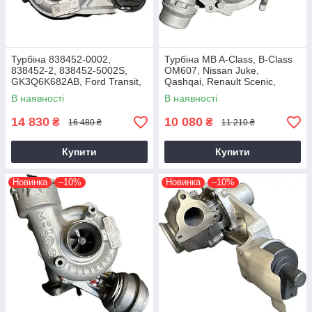
Турбіна 838452-0002,
Турбіна MB A-Class, B-Class
838452-2, 838452-5002S,
OM607, Nissan Juke,
GK3Q6K682AB, Ford Transit,
Qashqai, Renault Scenic,
Tourneo EcoBlue YNFS,
Kadjar, Megane K9K, 1.5 dCi,
В наявності
В наявності
YNF6, 2.0D, GTD1444V
2014+
14 830
10 080
₴
₴
16 480 ₴
11 210 ₴
Купити
Купити
Новинка
–10%
Новинка
–10%