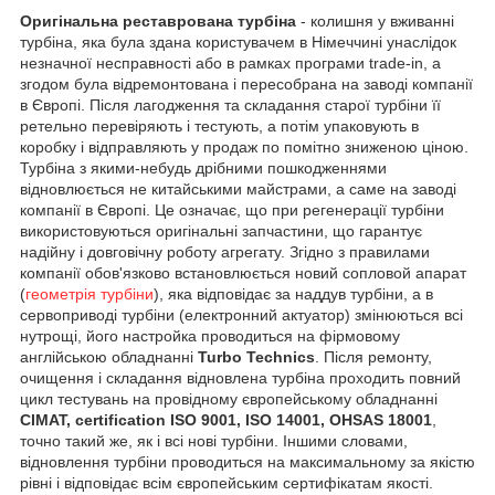
Оригінальна реставрована турбіна
- колишня у вживанні
турбіна, яка була здана користувачем в Німеччині унаслідок
незначної несправності або в рамках програми trade-in, а
згодом була відремонтована і пересобрана на заводі компанії
в Європі. Після лагодження та складання старої турбіни її
ретельно перевіряють і тестують, а потім упаковують в
коробку і відправляють у продаж по помітно зниженою ціною.
Турбіна з якими-небудь дрібними пошкодженнями
відновлюється не китайськими майстрами, а саме на заводі
компанії в Європі. Це означає, що при регенерації турбіни
використовуються оригінальні запчастини, що гарантує
надійну і довговічну роботу агрегату. Згідно з правилами
компанії обов'язково встановлюється новий сопловой апарат
(
геометрія турбіни
), яка відповідає за наддув турбіни, а в
сервоприводі турбіни (електронний актуатор) змінюються всі
нутрощі, його настройка проводиться на фірмовому
англійською обладнанні
Turbo Technics
. Після ремонту,
очищення і складання відновлена турбіна проходить повний
цикл тестувань на провідному європейському обладнанні
CIMAT, certification ISO 9001, ISO 14001, OHSAS 18001
,
точно такий же, як і всі нові турбіни. Іншими словами,
відновлення турбіни проводиться на максимальному за якістю
рівні і відповідає всім європейським сертифікатам якості.