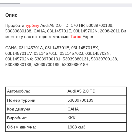
Опис
Придбати
турбіну
Audi A5 2.0 TDI 170 HP, 53039700189,
53039880138, CAHA, 03L145701E, 03L145702N, 2008-2011 Ви
можете у нас в інтернет магазині
Turbo
Expert.
CAHA; 03L145701A, 03L145701E, 03L145701EX,
03L145701EV, 03L145701L, 03L145702J, 03L145702N,
03L145702NX; 53039700131, 53039880131, 53039700138,
53039880138, 53039700189, 53039880189
Автомобіль:
Audi A5 2.0 TDI
Номер турбіни:
53039700189
Код двигуна:
CAHA
Виробник:
KKK
Об'єм двигуна:
1968 см
3