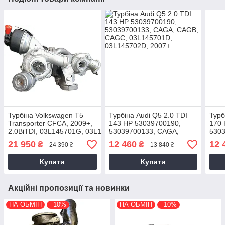
Турбіна Volkswagen T5
Турбіна Audi Q5 2.0 TDI
Турб
Transporter CFCA, 2009+,
143 HP 53039700190,
170 
2.0BiTDI, 03L145701G, 03L145715J, 10009700098
53039700133, CAGA,
5303
CAGB, CAGC,
03L1
21 950
12 460
12 
₴
₴
24 390 ₴
13 840 ₴
03L145701D, 03L145702D,
03L1
2007+
Купити
Купити
Акційні пропозиції та новинки
НА ОБМІН
–10%
НА ОБМІН
–10%