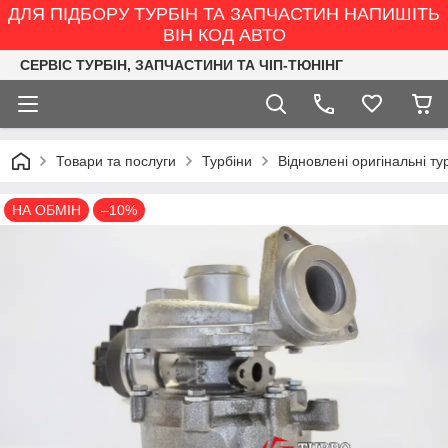
ДЛЯ ПІДБОРУ ТУРБІН ТА ЗАПЧАСТИН НАПИШІТЬ
ВІН КОД АВТО
СЕРВІС ТУРБІН, ЗАПЧАСТИНИ ТА ЧІП-ТЮНІНГ
Товари та послуги
Турбіни
Відновлені оригінальні ту
НА ОБМІН
–10%