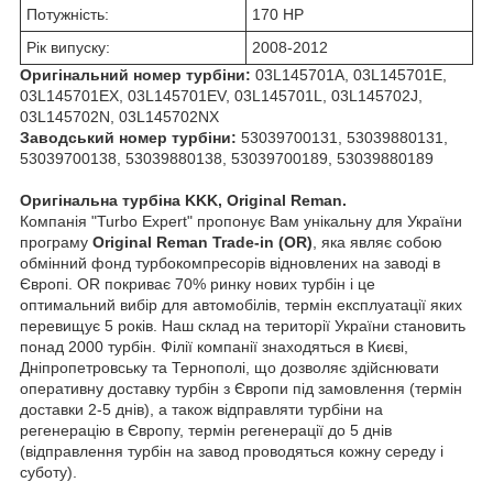
Потужність:
170 HP
Рік випуску:
2008-2012
Оригінальний номер турбіни:
03L145701A, 03L145701E,
03L145701EX, 03L145701EV, 03L145701L, 03L145702J,
03L145702N, 03L145702NX
Заводський номер турбіни:
53039700131, 53039880131,
53039700138, 53039880138, 53039700189, 53039880189
Оригінальна турбіна KKK, Original Reman.
Компанія "Turbo Expert" пропонує Вам унікальну для України
програму
Original Reman Trade-in (OR)
, яка являє собою
обмінний фонд турбокомпресорів відновлених на заводі в
Європі. OR покриває 70% ринку нових турбін і це
оптимальний вибір для автомобілів, термін експлуатації яких
перевищує 5 років. Наш склад на території України становить
понад 2000 турбін. Філії компанії знаходяться в Києві,
Дніпропетровську та Тернополі, що дозволяє здійснювати
оперативну доставку турбін з Європи під замовлення (термін
доставки 2-5 днів), а також відправляти турбіни на
регенерацію в Європу, термін регенерації до 5 днів
(відправлення турбін на завод проводяться кожну середу і
суботу).