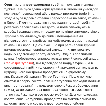
Оригінальна реставрована турбіна
- колишня у вживанні
турбіна, яка була здана користувачем в Німеччині унаслідок
незначної несправності або в рамках програми trade-in, а
згодом була відремонтована і пересобрана на заводі компанії
в Європі. Після лагодження та складання старої турбіни її
ретельно перевіряють і тестують, а потім упаковують в
коробку і відправляють у продаж по помітно зниженою ціною.
Турбіна з якими-небудь дрібними пошкодженнями
відновлюється не китайськими майстрами, а саме на заводі
компанії в Європі. Це означає, що при регенерації турбіни
використовуються оригінальні запчастини, що гарантує
надійну і довговічну роботу агрегату. Згідно з правилами
компанії обов'язково встановлюється новий сопловой апарат
(
геометрія турбіни
), яка відповідає за наддув турбіни, а в
сервоприводі турбіни (електронний актуатор) змінюються всі
нутрощі, його настройка проводиться на фірмовому
англійською обладнанні
Turbo Technics
. После починки,
очистки и сборки восстановленная турбина проходит полный
цикл тестирований на ведущем европейском оборудовании
CIMAT, certification ISO 9001, ISO 14001, OHSAS 18001
,
точно такой же, как и все новые турбины. Другими словами,
восстановление турбины проводится на максимальном по
качеству уровне и соответствует всем европейским