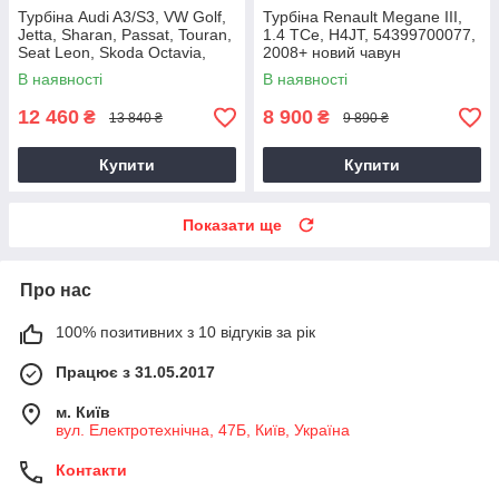
Турбіна Audi A3/S3, VW Golf,
Турбіна Renault Megane III,
Jetta, Sharan, Passat, Touran,
1.4 TCe, H4JT, 54399700077,
Seat Leon, Skoda Octavia,
2008+ новий чавун
Superb 2.0 TDI, CKRA
В наявності
В наявності
12 460
8 900
₴
₴
13 840 ₴
9 890 ₴
Купити
Купити
Показати ще
Про нас
100% позитивних з 10 відгуків за рік
Працює з 31.05.2017
м. Київ
вул. Електротехнічна, 47Б, Київ, Україна
Контакти