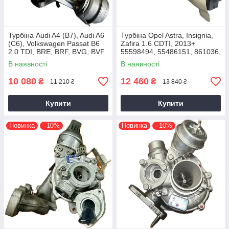
Турбіна Audi A4 (B7), Audi A6
Турбіна Opel Astra, Insignia,
(C6), Volkswagen Passat B6
Zafira 1.6 CDTI, 2013+
2.0 TDI, BRE, BRF, BVG, BVF
55598494, 55486151, 861036,
2004+
54389700021, 54389700003
В наявності
В наявності
10 080
12 460
₴
₴
11 210 ₴
13 840 ₴
Купити
Купити
Новинка
–10%
Новинка
–10%