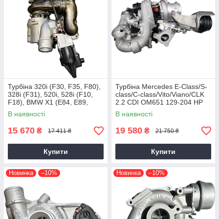
Турбіна 320i (F30, F35, F80),
Турбіна Mercedes E-Class/S-
328i (F31), 520i, 528i (F10,
class/C-class/Vito/Viano/CLK
F18), BMW X1 (E84, E89,
2.2 CDI OM651 129-204 HP
F25) N20B20, 2011+, 2.0 L
В наявності
В наявності
15 670
19 580
₴
₴
17 411 ₴
21 750 ₴
Купити
Купити
Новинка
–10%
Новинка
–10%