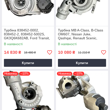
Турбіна 838452-0002,
Турбіна MB A-Class, B-Class
838452-2, 838452-5002S,
OM607, Nissan Juke,
GK3Q6K682AB, Ford Transit,
Qashqai, Renault Scenic,
Tourneo EcoBlue YNFS,
Kadjar, Megane K9K, 1.5 dCi,
В наявності
В наявності
YNF6, 2.0D, GTD1444V
2014+
14 830
10 080
₴
₴
16 480 ₴
11 210 ₴
Купити
Купити
Новинка
–10%
Новинка
–10%