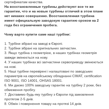
сертификатам качества.
На восстановленные турбины действуют все те же
гарантии, что и на новые турбины отличий в этом плане
нет никаких совершенно. Восстановленная турбина
имеет официальную заводскую гарантию сроком на 2
года без ограничения пробега.
Чому варто купити саме наші турбіни:
1. Турбіни зібрані на заводі в Європі.
2. Турбіни зібрані на оригінальних запчастин.
3. Якщо турбіна з геометрією, в наших турбінах геометрія
завжди змінюється на нову.
4. У наших турбінах всі запчастини сервоприводу змінюються
на нові.
5. Наші турбіни перевірені і налаштовані по заводських
параметрів на європейському обладнанні CIMAT, certification
ISO 9001, ISO 14001, OHSAS 18001.
6. Ми даємо 100% заводську гарантію на турбіну 2 роки, без
обмеження пробігу.
7. Доставимо будь-яку турбіну з Європи під замовлення
протягом 2-5 днів.
8. Обмін і повернення товару на протязі 14 днів.