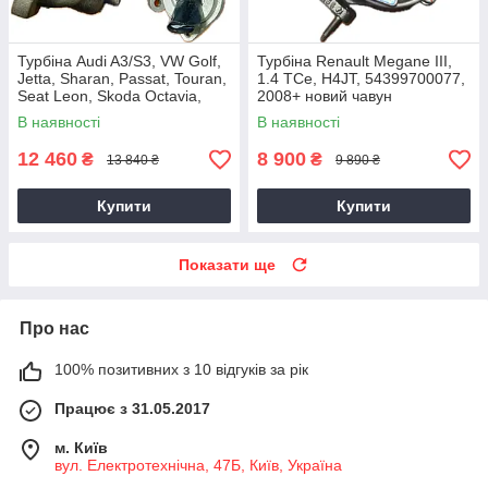
Турбіна Audi A3/S3, VW Golf,
Турбіна Renault Megane III,
Jetta, Sharan, Passat, Touran,
1.4 TCe, H4JT, 54399700077,
Seat Leon, Skoda Octavia,
2008+ новий чавун
Superb 2.0 TDI, CKRA
В наявності
В наявності
12 460
8 900
₴
₴
13 840 ₴
9 890 ₴
Купити
Купити
Показати ще
Про нас
100% позитивних з 10 відгуків за рік
Працює з 31.05.2017
м. Київ
вул. Електротехнічна, 47Б, Київ, Україна