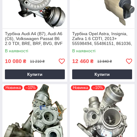
Турбіна Audi A4 (B7), Audi A6
Турбіна Opel Astra, Insignia,
(C6), Volkswagen Passat B6
Zafira 1.6 CDTI, 2013+
2.0 TDI, BRE, BRF, BVG, BVF
55598494, 55486151, 861036,
2004+
54389700021, 54389700003
В наявності
В наявності
10 080
12 460
₴
₴
11 210 ₴
13 840 ₴
Купити
Купити
Новинка
–10%
Новинка
–10%