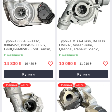
Турбіна 838452-0002,
Турбіна MB A-Class, B-Class
838452-2, 838452-5002S,
OM607, Nissan Juke,
GK3Q6K682AB, Ford Transit,
Qashqai, Renault Scenic,
Tourneo EcoBlue YNFS,
Kadjar, Megane K9K, 1.5 dCi,
В наявності
В наявності
YNF6, 2.0D, GTD1444V
2014+
14 830
10 080
₴
₴
16 480 ₴
11 210 ₴
Купити
Купити
Новинка
–10%
Новинка
–10%