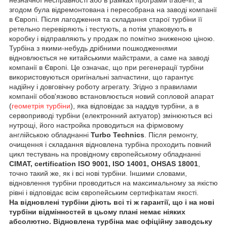
згодом була відремонтована і пересобрана на заводі компанії
в Європі. Після лагодження та складання старої турбіни її
ретельно перевіряють і тестують, а потім упаковують в
коробку і відправляють у продаж по помітно зниженою ціною.
Турбіна з якими-небудь дрібними пошкодженнями
відновлюється не китайськими майстрами, а саме на заводі
компанії в Європі. Це означає, що при регенерації турбіни
використовуються оригінальні запчастини, що гарантує
надійну і довговічну роботу агрегату. Згідно з правилами
компанії обов'язково встановлюється новий сопловой апарат
(
геометрія турбіни
), яка відповідає за наддув турбіни, а в
сервоприводі турбіни (електронний актуатор) змінюються всі
нутрощі, його настройка проводиться на фірмовому
англійською обладнанні
Turbo Technics
. Після ремонту,
очищення і складання відновлена турбіна проходить повний
цикл тестувань на провідному європейському обладнанні
CIMAT, certification ISO 9001, ISO 14001, OHSAS 18001
,
точно такий же, як і всі нові турбіни. Іншими словами,
відновлення турбіни проводиться на максимальному за якістю
рівні і відповідає всім європейським сертифікатам якості.
На відновлені турбіни діють всі ті ж гарантії, що і на нові
турбіни відмінностей в цьому плані немає ніяких
абсолютно. Відновлена турбіна має офіційну заводську