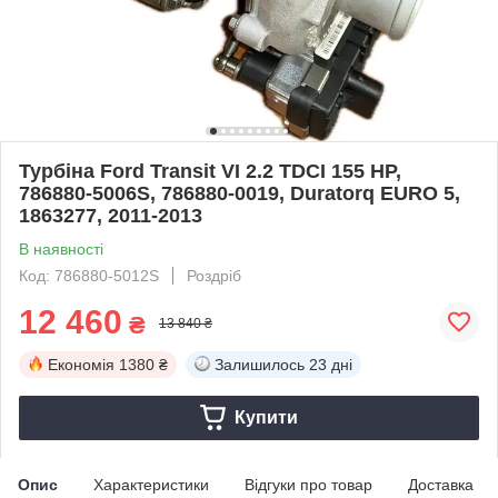
Турбіна Ford Transit VI 2.2 TDCI 155 HP,
786880-5006S, 786880-0019, Duratorq EURO 5,
1863277, 2011-2013
В наявності
Код: 786880-5012S
Роздріб
12 460
₴
13 840 ₴
Економія
1380 ₴
Залишилось
23 дні
Купити
Опис
Характеристики
Відгуки про товар
Доставка