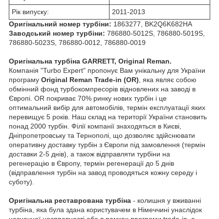
Рік випуску:
2011-2013
Оригінальний номер турбіни:
1863277, BK2Q6K682HA
Заводський номер турбіни:
786880-5012S, 786880-5019S,
786880-5023S, 786880-0012, 786880-0019
Оригінальна турбіна GARRETT, Original Reman.
Компанія "Turbo Expert" пропонує Вам унікальну для України
програму
Original Reman Trade-in (OR)
, яка являє собою
обмінний фонд турбокомпресорів відновлених на заводі в
Європі. OR покриває 70% ринку нових турбін і це
оптимальний вибір для автомобілів, термін експлуатації яких
перевищує 5 років. Наш склад на території України становить
понад 2000 турбін. Філії компанії знаходяться в Києві,
Дніпропетровську та Тернополі, що дозволяє здійснювати
оперативну доставку турбін з Європи під замовлення (термін
доставки 2-5 днів), а також відправляти турбіни на
регенерацію в Європу, термін регенерації до 5 днів
(відправлення турбін на завод проводяться кожну середу і
суботу).
Оригінальна реставрована турбіна
- колишня у вживанні
турбіна, яка була здана користувачем в Німеччині унаслідок
незначної несправності або в рамках програми trade-in, а