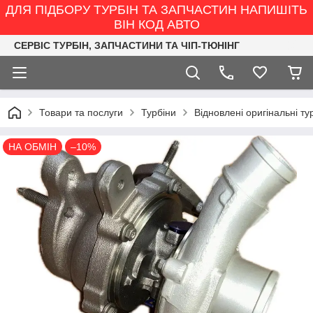
ДЛЯ ПІДБОРУ ТУРБІН ТА ЗАПЧАСТИН НАПИШІТЬ
ВІН КОД АВТО
СЕРВІС ТУРБІН, ЗАПЧАСТИНИ ТА ЧІП-ТЮНІНГ
Товари та послуги
Турбіни
Відновлені оригінальні ту
НА ОБМІН
–10%