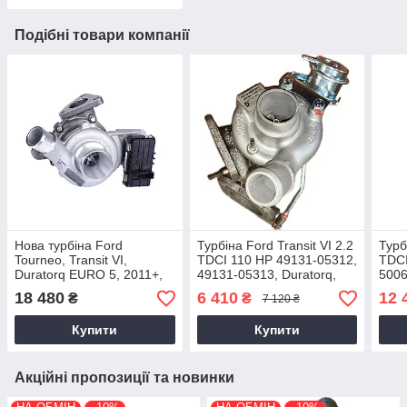
Подібні товари компанії
Нова турбіна Ford
Турбіна Ford Transit VI 2.2
Турб
Tourneo, Transit VI,
TDCI 110 HP 49131-05312,
TDCI
Duratorq EURO 5, 2011+,
49131-05313, Duratorq,
5006
2.2 TDCi 786880-5021S,
6C1Q6K682CE, 1567327,
Dura
18 480
6 410
12 
₴
₴
7 120 ₴
BK2Q6K682GA
2006+
BK2
Купити
Купити
Акційні пропозиції та новинки