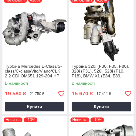
НА ОБМІН
–10%
НА ОБМІН
–10%
Турбіна Mercedes E-Class/S-
Турбіна 320i (F30, F35, F80),
class/C-class/Vito/Viano/CLK
328i (F31), 520i, 528i (F10,
2.2 CDI OM651 129-204 HP
F18), BMW X1 (E84, E89,
F25) N20B20, 2011+, 2.0 L
В наявності
В наявності
19 580
15 670
₴
₴
21 750 ₴
17 411 ₴
Купити
Купити
Новинка
–10%
Новинка
–10%