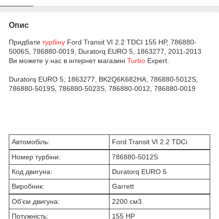
Опис
Придбати
турбіну
Ford Transit VI 2.2 TDCI 155 HP, 786880-
5006S, 786880-0019, Duratorq EURO 5, 1863277, 2011-2013
Ви можете у нас в інтернет магазині
Turbo
Expert.
Duratorq EURO 5; 1863277, BK2Q6K682HA; 786880-5012S,
786880-5019S, 786880-5023S, 786880-0012, 786880-0019
Автомобіль:
Ford Transit VI 2.2 TDCi
Номер турбіни:
786880-5012S
Код двигуна:
Duratorq EURO 5
Виробник:
Garrett
Об'єм двигуна:
2200 см
3
Потужність:
155 HP