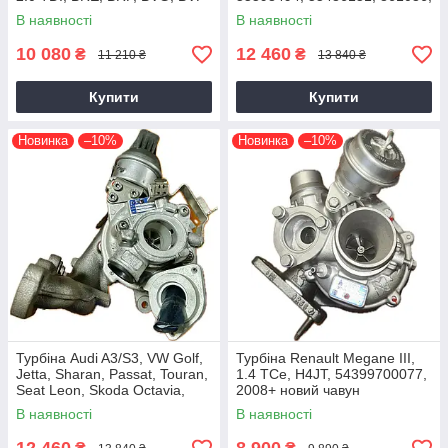
2004+
54389700021, 54389700003
В наявності
В наявності
10 080
12 460
₴
₴
11 210 ₴
13 840 ₴
Купити
Купити
Новинка
–10%
Новинка
–10%
Турбіна Audi A3/S3, VW Golf,
Турбіна Renault Megane III,
Jetta, Sharan, Passat, Touran,
1.4 TCe, H4JT, 54399700077,
Seat Leon, Skoda Octavia,
2008+ новий чавун
Superb 2.0 TDI, CKRA
В наявності
В наявності