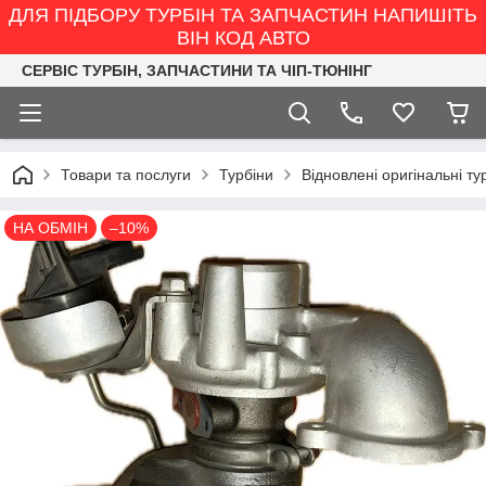
ДЛЯ ПІДБОРУ ТУРБІН ТА ЗАПЧАСТИН НАПИШІТЬ
ВІН КОД АВТО
СЕРВІС ТУРБІН, ЗАПЧАСТИНИ ТА ЧІП-ТЮНІНГ
Товари та послуги
Турбіни
Відновлені оригінальні ту
НА ОБМІН
–10%