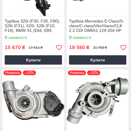
Турбіна 320i (F30, F35, F80),
Турбіна Mercedes E-Class/S-
328i (F31), 520i, 528i (F10,
class/C-class/Vito/Viano/CLK
F18), BMW X1 (E84, E89,
2.2 CDI OM651 129-204 HP
F25) N20B20, 2011+, 2.0 L
В наявності
В наявності
15 670
19 580
₴
₴
17 411 ₴
21 750 ₴
Купити
Купити
Новинка
–10%
Новинка
–10%