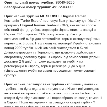
Оригінальний номер турбіни:
9804945280
Заводський номер турбіни:
49172-03000
Оригінальна турбіна MITSUBISHI, Original Reman.
Компанія "Turbo Expert" пропонує Вам унікальну для України
програму
Original Reman Trade-in (OR)
, яка являє собою
обмінний фонд турбокомпресорів відновлених на заводі в
Європі. OR покриває 70% ринку нових турбін і це
оптимальний вибір для автомобілів, термін експлуатації яких
перевищує 5 років. Наш склад на території України становить
понад 2000 турбін. Філії компанії знаходяться в Києві,
Дніпропетровську та Тернополі, що дозволяє здійснювати
оперативну доставку турбін з Європи під замовлення (термін
доставки 2-5 днів), а також відправляти турбіни на
регенерацію в Європу, термін регенерації до 5 днів
(відправлення турбін на завод проводяться кожну середу і
суботу).
Оригінальна реставрована турбіна
- колишня у вживанні
турбіна, яка була здана користувачем в Німеччині унаслідок
незначної несправності або в рамках програми trade-in, а
згодом була відремонтована і пересобрана на заводі компанії
в Європі. Після лагодження та складання старої турбіни її
ретельно перевіряють і тестують, а потім упаковують в