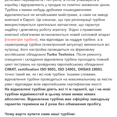
коробку і відправляють у продаж по помітно зниженою ціною.
Турбіна з якими-небудь дрібними пошкодженнями
відновлюється не китайськими майстрами, а саме на заводі
компанії в Європі. Це означає, що при регенерації турбіни
використовуються оригінальні запчастини, що гарантує
надійну і довговічну роботу агрегату. Згідно з правилами
компанії обов'язково встановлюється новий сопловой апарат
(
геометрія турбіни
), яка відповідає за наддув турбіни, а в
сервоприводі турбіни (електронний актуатор) змінюються всі
нутрощі, його настройка проводиться на фірмовому
англійською обладнанні
Turbo Technics
. Після ремонту,
очищення і складання відновлена турбіна проходить повний
цикл тестувань на провідному європейському обладнанні
CIMAT, certification ISO 9001, ISO 14001, OHSAS 18001
,
точно такий же, як і всі нові турбіни. Іншими словами,
відновлення турбіни проводиться на максимальному за якістю
рівні і відповідає всім європейським сертифікатам якості.
На відновлені турбіни діють всі ті ж гарантії, що і на нові
турбіни відмінностей в цьому плані немає ніяких
абсолютно. Відновлена турбіна має офіційну заводську
гарантію терміном на 2 роки без обмеження пробігу.
Чому варто купити саме наші турбіни: