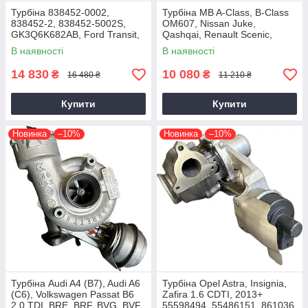
Турбіна 838452-0002,
Турбіна MB A-Class, B-Class
838452-2, 838452-5002S,
OM607, Nissan Juke,
GK3Q6K682AB, Ford Transit,
Qashqai, Renault Scenic,
Tourneo EcoBlue YNFS,
Kadjar, Megane K9K, 1.5 dCi,
В наявності
В наявності
YNF6, 2.0D, GTD1444V
2014+
14 830
10 080
₴
₴
16 480 ₴
11 210 ₴
Купити
Купити
Новинка
–10%
Новинка
–10%
Турбіна Audi A4 (B7), Audi A6
Турбіна Opel Astra, Insignia,
(C6), Volkswagen Passat B6
Zafira 1.6 CDTI, 2013+
2.0 TDI, BRE, BRF, BVG, BVF
55598494, 55486151, 861036,