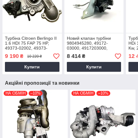
Турбіна Citroen Berlingo II
Новий клапан турбіни
Турб
1.6 HDI 75 FAP 75 HP,
9804945280, 49172-
HDi 
49373-02002, 49373-
03000, 4917203000,
Kw, 
02013, DV6ETED4,
1611139180 Citroen,
9 190
8 414
12 
₴
₴
10 220 ₴
0375R0, 0375Q9, 2008+
Peugeot 1.6 HDi
Купити
Купити
Акційні пропозиції та новинки
НА ОБМІН
–10%
НА ОБМІН
–10%