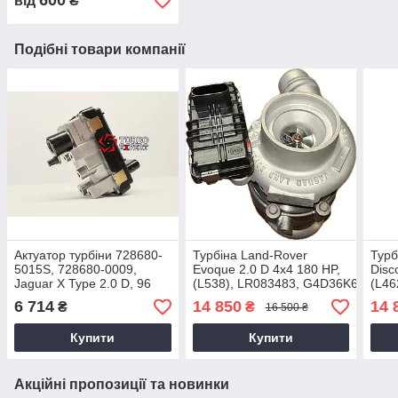
600
від
₴
Подібні товари компанії
Актуатор турбіни 728680-
Турбіна Land-Rover
Турб
5015S, 728680-0009,
Evoque 2.0 D 4x4 180 HP,
Disc
Jaguar X Type 2.0 D, 96
(L538), LR083483, G4D36K682AF,
(L46
Kw, Puma, 4S7Q6K682EE,
2015+, 49335-
(L55
6 714
14 850
14 
₴
₴
16 500 ₴
1415651, 2003+
01940, 49335-0950
LR07
019
Купити
Купити
Акційні пропозиції та новинки