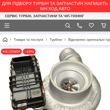
ДЛЯ ПІДБОРУ ТУРБІН ТА ЗАПЧАСТИН НАПИШІТЬ
ВІН КОД АВТО
СЕРВІС ТУРБІН, ЗАПЧАСТИНИ ТА ЧІП-ТЮНІНГ
Товари та послуги
Турбіни
Відновлені оригінальні ту
НА ОБМІН
–10%