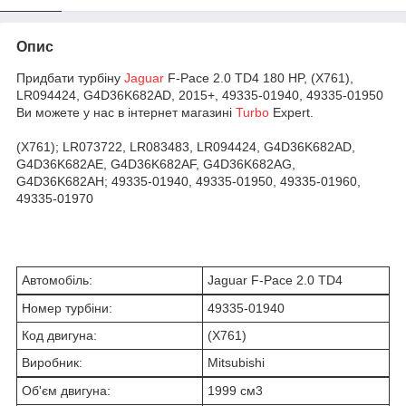
Опис
Придбати турбіну
Jaguar
F-Pace 2.0 TD4 180 HP, (X761),
LR094424, G4D36K682AD, 2015+, 49335-01940, 49335-01950
Ви можете у нас в інтернет магазині
Turbo
Expert.
(X761); LR073722, LR083483, LR094424, G4D36K682AD,
G4D36K682AE, G4D36K682AF, G4D36K682AG,
G4D36K682AH; 49335-01940, 49335-01950, 49335-01960,
49335-01970
Автомобіль:
Jaguar F-Pace 2.0 TD4
Номер турбіни:
49335-01940
Код двигуна:
(X761)
Виробник:
Mitsubishi
Об'єм двигуна:
1999 см
3