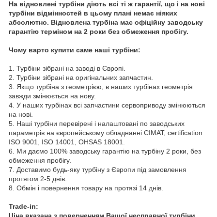
На відновлені турбіни діють всі ті ж гарантії, що і на нові
турбіни відмінностей в цьому плані немає ніяких
абсолютно. Відновлена турбіна має офіційну заводську
гарантію терміном на 2 роки без обмеження пробігу.
Чому варто купити саме наші турбіни:
1. Турбіни зібрані на заводі в Європі.
2. Турбіни зібрані на оригінальних запчастин.
3. Якщо турбіна з геометрією, в наших турбінах геометрія
завжди змінюється на нову.
4. У наших турбінах всі запчастини сервоприводу змінюються
на нові.
5. Наші турбіни перевірені і налаштовані по заводських
параметрів на європейському обладнанні CIMAT, certification
ISO 9001, ISO 14001, OHSAS 18001.
6. Ми даємо 100% заводську гарантію на турбіну 2 роки, без
обмеження пробігу.
7. Доставимо будь-яку турбіну з Європи під замовлення
протягом 2-5 днів.
8. Обмін і повернення товару на протязі 14 днів.
Trade-in:
Ціна вказана з поверненням Вашої несправної турбіни.