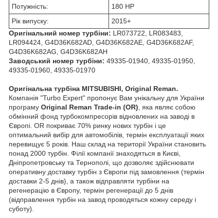
Потужність:
180 HP
Рік випуску:
2015+
Оригінальний номер турбіни:
LR073722, LR083483,
LR094424, G4D36K682AD, G4D36K682AE, G4D36K682AF,
G4D36K682AG, G4D36K682AH
Заводський номер турбіни:
49335-01940, 49335-01950,
49335-01960, 49335-01970
Оригінальна турбіна MITSUBISHI, Original Reman.
Компанія "Turbo Expert" пропонує Вам унікальну для України
програму
Original Reman Trade-in (OR)
, яка являє собою
обмінний фонд турбокомпресорів відновлених на заводі в
Європі. OR покриває 70% ринку нових турбін і це
оптимальний вибір для автомобілів, термін експлуатації яких
перевищує 5 років. Наш склад на території України становить
понад 2000 турбін. Філії компанії знаходяться в Києві,
Дніпропетровську та Тернополі, що дозволяє здійснювати
оперативну доставку турбін з Європи під замовлення (термін
доставки 2-5 днів), а також відправляти турбіни на
регенерацію в Європу, термін регенерації до 5 днів
(відправлення турбін на завод проводяться кожну середу і
суботу).