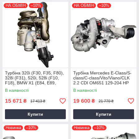
НА ОБМІН
–10%
НА ОБМІН
–10%
Турбіна 320i (F30, F35, F80),
Турбіна Mercedes E-Class/S-
328i (F31), 520i, 528i (F10,
class/C-class/Vito/Viano/CLK
F18), BMW X1 (E84, E89,
2.2 CDI OM651 129-204 HP
F25) N20B20, 2011+, 2.0 L
В наявності
В наявності
15 671
19 600
₴
₴
17 413 ₴
21 770 ₴
Купити
Купити
Новинка
–10%
Новинка
–10%