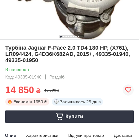
Турбіна Jaguar F-Pace 2.0 TD4 180 HP, (X761),
LR094424, G4D36K682AD, 2015+, 49335-01940,
49335-01950
В наявності
Код: 49335-01940
Роздріб
14 850
₴
16 500 ₴
Економія
1650 ₴
Залишилось
25 днів
Купити
Опис
Характеристики
Відгуки про товар
Доставка