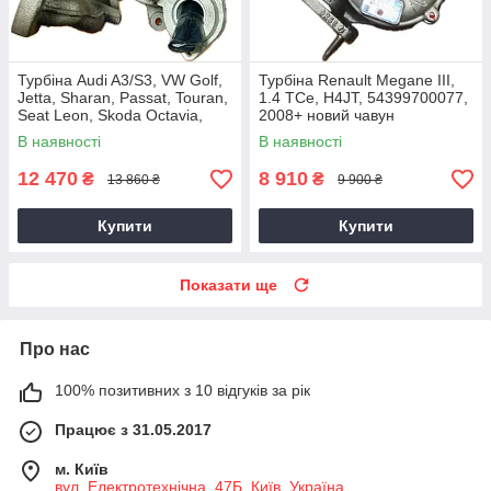
Турбіна Audi A3/S3, VW Golf,
Турбіна Renault Megane III,
Jetta, Sharan, Passat, Touran,
1.4 TCe, H4JT, 54399700077,
Seat Leon, Skoda Octavia,
2008+ новий чавун
Superb 2.0 TDI, CKRA
В наявності
В наявності
12 470
8 910
₴
₴
13 860 ₴
9 900 ₴
Купити
Купити
Показати ще
Про нас
100% позитивних з 10 відгуків за рік
Працює з 31.05.2017
м. Київ
вул. Електротехнічна, 47Б, Київ, Україна