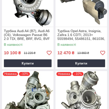
Турбіна Audi A4 (B7), Audi A6
Турбіна Opel Astra, Insignia,
(C6), Volkswagen Passat B6
Zafira 1.6 CDTI, 2013+
2.0 TDI, BRE, BRF, BVG, BVF
55598494, 55486151, 861036,
2004+
54389700021, 54389700003
В наявності
В наявності
10 100
12 470
₴
₴
11 220 ₴
13 860 ₴
Купити
Купити
Новинка
–10%
Новинка
–10%