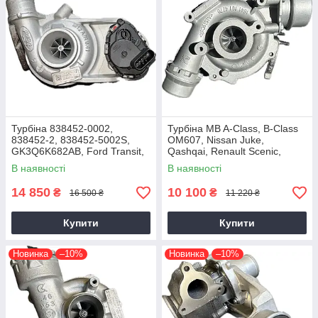
Турбіна 838452-0002,
Турбіна MB A-Class, B-Class
838452-2, 838452-5002S,
OM607, Nissan Juke,
GK3Q6K682AB, Ford Transit,
Qashqai, Renault Scenic,
Tourneo EcoBlue YNFS,
Kadjar, Megane K9K, 1.5 dCi,
В наявності
В наявності
YNF6, 2.0D, GTD1444V
2014+
14 850
10 100
₴
₴
16 500 ₴
11 220 ₴
Купити
Купити
Новинка
–10%
Новинка
–10%