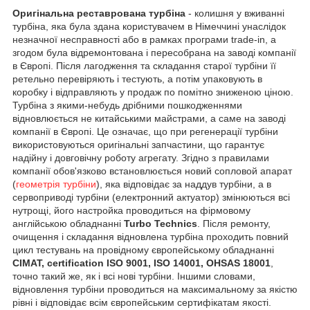
Оригінальна реставрована турбіна
- колишня у вживанні
турбіна, яка була здана користувачем в Німеччині унаслідок
незначної несправності або в рамках програми trade-in, а
згодом була відремонтована і пересобрана на заводі компанії
в Європі. Після лагодження та складання старої турбіни її
ретельно перевіряють і тестують, а потім упаковують в
коробку і відправляють у продаж по помітно зниженою ціною.
Турбіна з якими-небудь дрібними пошкодженнями
відновлюється не китайськими майстрами, а саме на заводі
компанії в Європі. Це означає, що при регенерації турбіни
використовуються оригінальні запчастини, що гарантує
надійну і довговічну роботу агрегату. Згідно з правилами
компанії обов'язково встановлюється новий сопловой апарат
(
геометрія турбіни
), яка відповідає за наддув турбіни, а в
сервоприводі турбіни (електронний актуатор) змінюються всі
нутрощі, його настройка проводиться на фірмовому
англійською обладнанні
Turbo Technics
. Після ремонту,
очищення і складання відновлена турбіна проходить повний
цикл тестувань на провідному європейському обладнанні
CIMAT, certification ISO 9001, ISO 14001, OHSAS 18001
,
точно такий же, як і всі нові турбіни. Іншими словами,
відновлення турбіни проводиться на максимальному за якістю
рівні і відповідає всім європейським сертифікатам якості.