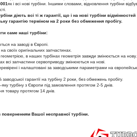
8001
як і всі нові турбіни. Іншими словами, відновлення турбіни відб
ті.
рбіни діють всі ті ж гарантії, що і на нові турбіни відміннос
ьку гарантію терміном на 2 роки без обмеження пробігу.
ти саме наші турбіни:
ться на заводі в Європі.
і на своїх оригінальних запчастинах.
 геометрією, в наших турбінах геометрія завжди змінюється на нову.
нах всі запчастини сервоприводу змінюються на нові.
перевірені і налаштовані за заводськими параметрами на європейськ
заводської гарантії на турбіну 2 роки, без обмежень пробігу.
-яку турбіну з Європи під замовлення протягом 2-5 днів.
ня товару протягом 14 днів.
з поверненням Вашої несправної турбіни.