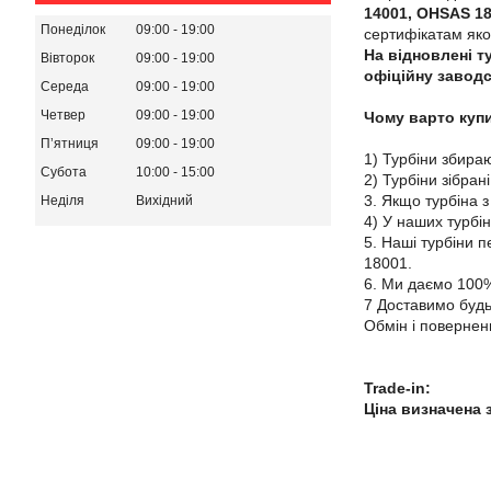
14001, OHSAS 1
Понеділок
09:00
19:00
сертифікатам якос
На відновлені ту
Вівторок
09:00
19:00
офіційну заводс
Середа
09:00
19:00
Четвер
09:00
19:00
Чому варто купи
Пʼятниця
09:00
19:00
1) Турбіни збираю
Субота
10:00
15:00
2) Турбіни зібран
3. Якщо турбіна з
Неділя
Вихідний
4) У наших турбі
5. Наші турбіни 
18001.
6. Ми даємо 100% 
7 Доставимо будь
Обмін і повернен
Trade-in:
Ціна визначена 