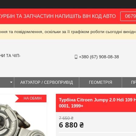
ТУРБІН ТА ЗАПЧАСТИН НАПИШІТЬ ВІН КОД АВТО
0679
ня та повідомлення, оскільки за її графіком роботи сьогодні вихі
И ТА ЧІП-
+380 (67) 908-08-38
І
АКТУАТОР / СЕРВОПРИВІД
ГЕОМЕТРІЯ
П
НА ОБМІН
Турбіна Citroen Jumpy 2.0 Hdi 109 
0001, 1999+
7 650 ₴
6 880 ₴