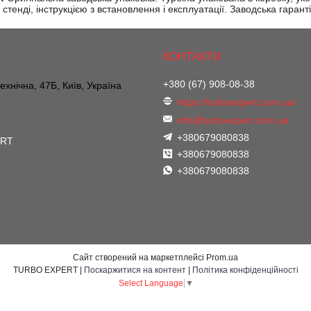
стенді, інструкцією з встановлення і експлуатації. Заводська гаранті
+380 (67) 908-08-38
ехнічна, 47Б, Київ, Україна
https://turboexpert.com.ua/
info@turboexpert.com.ua
+380679080838
ERT
+380679080838
+380679080838
Сайт створений на маркетплейсі
Prom.ua
TURBO EXPERT |
Поскаржитися на контент
|
Політика конфіденційності
Select Language
▼