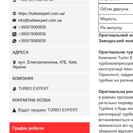
Об'єм двигуна:
https://turboexpert.com.ua/
Міцність:
info@turboexpert.com.ua
+380679080838
Рік випуску:
+380679080838
Оригінальний н
Заводський ном
+380679080838
Оригінальна тур
Компанія Turbo E
вул. Електротехнічна, 47Б, Київ,
турбокомпресорів
Україна
експлуатації яких
Тернополі, завдя
турбіни на регене
TURBO EXPERT
Оригінальна ре
в рамках програми
ретельно перевір
Турбіна з будь-я
Відділ продажу TURBO EXPERT
регенерації турбі
встановлюється н
змінюються всі н
Графік роботи
збирання відновл