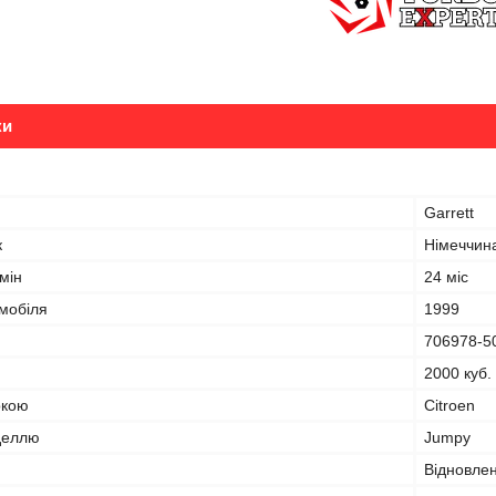
ки
Garrett
к
Німеччин
мін
24 міс
омобіля
1999
706978-5
2000 куб.
ркою
Citroen
оделлю
Jumpy
Відновле