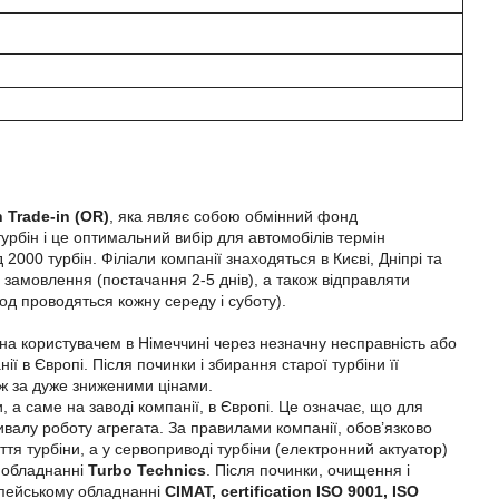
 Trade-in (OR)
, яка являє собою обмінний фонд
урбін і це оптимальний вибір для автомобілів термін
2000 турбін. Філіали компанії знаходяться в Києві, Дніпрі та
 замовлення (постачання 2-5 днів), а також відправляти
вод проводяться кожну середу і суботу).
ана користувачем в Німеччині через незначну несправність або
ї в Європі. Після починки і збирання старої турбіни її
аж за дуже зниженими цінами.
а саме на заводі компанії, в Європі. Це означає, що для
ривалу роботу агрегата. За правилами компанії, обов’язково
уття турбіни, а у сервоприводі турбіни (електронний актуатор)
у обладнанні
Turbo Technics
. Після починки, очищення і
опейському обладнанні
CIMAT, certification ISO 9001, ISO