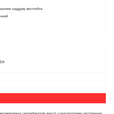
ванням наддуву вестгейта
чний
D4
омплектована сертифікатом якості з результатами тестування