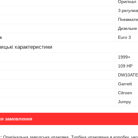
Оригінал
З регулю
Пневмати
Дизельне
в
Euro 3
ицькі характеристики
1999+
109 HP
DW10ATE
Garrett
Citroen
Jumpy
ля замовлення
:
Оригінальна заводська упаковка. Турбіна упакована в коробку, ук