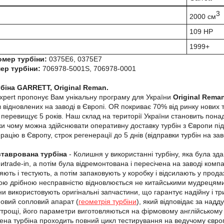
3
2000 см
109 HP
1999+
омер турбіни:
0375E6, 0375E7
ер турбіни:
706978-5001S, 706978-0001
біна GARRETT, Original Reman.
xpert пропонує Вам унікальну програму для України
Original Reman
 відновлених на заводі в Європі. OR покриває 70% від ринку нових т
 перевищує 5 років. Наш склад на території України становить понад 
ки чому можна здійснювати оперативну доставку турбін з Європи під
рацію в Європу, строк регенерації до 5 днів (відправки турбін на за
ставрована турбіна
- Колишня у використанні турбіну, яка була зд
trade-in, а потім була відремонтована і пересічена на заводі компані
яють і тестують, а потім запаковують у коробку і відсилають у прод
кою дрібною несправністю відновлюється не китайськими мудрецями, 
ни використовують оригінальні запчастини, що гарантує надійну і т
овий сопловий апарат (
геометрія турбіни
), який відповідає за надд
утрощі, його параметри виготовляються на фірмовому англійськом
ена турбіна проходить повний цикл тестирування на ведучому євр