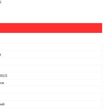
а
001S
 см
ний