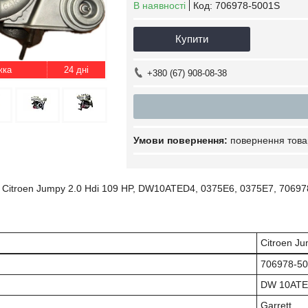
В наявності
Код:
706978-5001S
Купити
24 дні
+380 (67) 908-08-38
повернення това
Citroen Jumpy 2.0 Hdi 109 HP, DW10ATED4, 0375E6, 0375E7, 706978
Citroen Ju
706978-5
DW 10ATE
Garrett