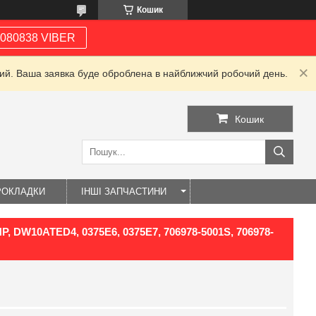
Кошик
080838 VIBER
дний. Ваша заявка буде оброблена в найближчий робочий день.
Кошик
РОКЛАДКИ
ІНШІ ЗАПЧАСТИНИ
HP, DW10ATED4, 0375E6, 0375E7, 706978-5001S, 706978-