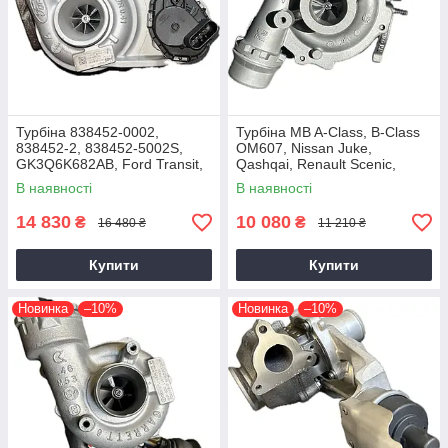
Турбіна 838452-0002,
Турбіна MB A-Class, B-Class
838452-2, 838452-5002S,
OM607, Nissan Juke,
GK3Q6K682AB, Ford Transit,
Qashqai, Renault Scenic,
Tourneo EcoBlue YNFS,
Kadjar, Megane K9K, 1.5 dCi,
В наявності
В наявності
YNF6, 2.0D, GTD1444V
2014+
14 830
10 080
₴
₴
16 480 ₴
11 210 ₴
Купити
Купити
Новинка
–10%
Новинка
–10%