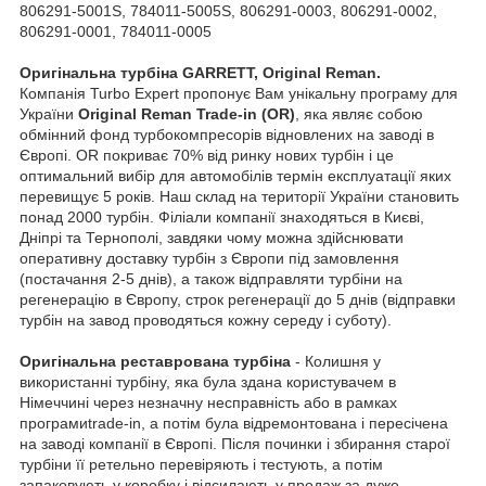
806291-5001S, 784011-5005S, 806291-0003, 806291-0002,
806291-0001, 784011-0005
Оригінальна турбіна GARRETT, Original Reman.
Компанія Turbo Expert пропонує Вам унікальну програму для
України
Original Reman Trade-in (OR)
, яка являє собою
обмінний фонд турбокомпресорів відновлених на заводі в
Європі. OR покриває 70% від ринку нових турбін і це
оптимальний вибір для автомобілів термін експлуатації яких
перевищує 5 років. Наш склад на території України становить
понад 2000 турбін. Філіали компанії знаходяться в Києві,
Дніпрі та Тернополі, завдяки чому можна здійснювати
оперативну доставку турбін з Європи під замовлення
(постачання 2-5 днів), а також відправляти турбіни на
регенерацію в Європу, строк регенерації до 5 днів (відправки
турбін на завод проводяться кожну середу і суботу).
Оригінальна реставрована турбіна
- Колишня у
використанні турбіну, яка була здана користувачем в
Німеччині через незначну несправність або в рамках
програмиtrade-in, а потім була відремонтована і пересічена
на заводі компанії в Європі. Після починки і збирання старої
турбіни її ретельно перевіряють і тестують, а потім
запаковують у коробку і відсилають у продаж за дуже