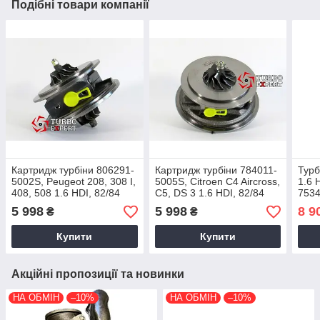
Подібні товари компанії
Картридж турбіни 806291-
Картридж турбіни 784011-
Турб
5002S, Peugeot 208, 308 I,
5005S, Citroen C4 Aircross,
1.6 
408, 508 1.6 HDI, 82/84
C5, DS 3 1.6 HDI, 82/84
7534
Kw, DV6C/TED4, 0375P8,
Kw, DV6C/TED4, 0375P7,
0004
5 998
5 998
8 9
₴
₴
2007+
2009+
0375
Купити
Купити
Акційні пропозиції та новинки
НА ОБМІН
–10%
НА ОБМІН
–10%