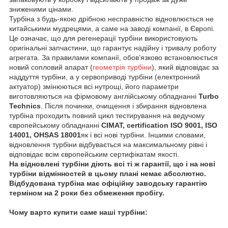
зниженими цінами.
Турбіна з будь-якою дрібною несправністю відновлюється не
китайськими мудрецями, а саме на заводі компанії, в Європі.
Це означає, що для регенерації турбіни використовують
оригінальні запчастини, що гарантує надійну і тривалу роботу
агрегата. За правилами компанії, обов’язково встановлюється
новий сопловий апарат (
геометрія турбіни
), який відповідає за
наддуття турбіни, а у сервоприводі турбіни (електронний
актуатор) змінюються всі нутрощі, його параметри
виготовляються на фірмовому англійському обладнанні
Turbo
Technics
. Після починки, очищення і збирання відновлена
турбіна проходить повний цикл тестирування на ведучому
європейському обладнанні
CIMAT, certification ISO 9001, ISO
14001, OHSAS 18001
як і всі нові турбіни. Іншими словами,
відновлення турбіни відбувається на максимальному рівні і
відповідає всім європейським сертифікатам якості.
На відновлені турбіни діють всі ті ж гарантії, що і на нові
турбіни відмінностей в цьому плані немає абсолютно.
Відбудована турбіна має офіційну заводську гарантію
терміном на 2 роки без обмеження пробігу.
Чому варто купити саме наші турбіни: