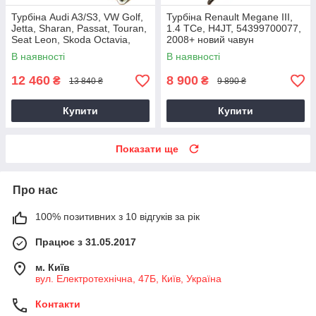
Турбіна Audi A3/S3, VW Golf,
Турбіна Renault Megane III,
Jetta, Sharan, Passat, Touran,
1.4 TCe, H4JT, 54399700077,
Seat Leon, Skoda Octavia,
2008+ новий чавун
Superb 2.0 TDI, CKRA
В наявності
В наявності
12 460
8 900
₴
₴
13 840 ₴
9 890 ₴
Купити
Купити
Показати ще
Про нас
100% позитивних з 10 відгуків за рік
Працює з 31.05.2017
м. Київ
вул. Електротехнічна, 47Б, Київ, Україна
Контакти