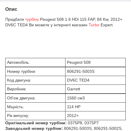
Опис
Придбати
турбіну
Peugeot 508 1.6 HDi 115 FAP, 84 Kw, 2012+
DV6C TED4 Ви можете у інтернеті магазин
Turbo
Expert.
Автомобіль:
Peugeot 508
Номер турбіни:
806291-5003S
Код двигуна:
DV6C TED4
Виробник:
Garrett
Об'єм двигуна:
1560 см
3
Міцність:
114 HP
Рік випуску:
2012+
Оригінальний номер турбіни:
0375P8, 0375P7
Заводський номер турбіни:
806291-5003S, 806291-5002S,