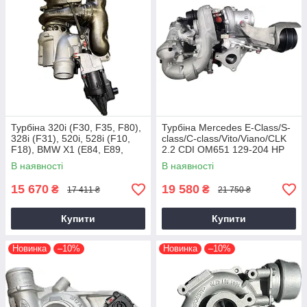
Турбіна 320i (F30, F35, F80),
Турбіна Mercedes E-Class/S-
328i (F31), 520i, 528i (F10,
class/C-class/Vito/Viano/CLK
F18), BMW X1 (E84, E89,
2.2 CDI OM651 129-204 HP
F25) N20B20, 2011+, 2.0 L
В наявності
В наявності
15 670
19 580
₴
₴
17 411 ₴
21 750 ₴
Купити
Купити
Новинка
–10%
Новинка
–10%