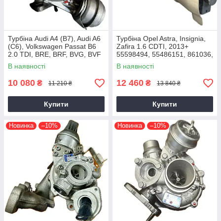
Турбіна Audi A4 (B7), Audi A6
Турбіна Opel Astra, Insignia,
(C6), Volkswagen Passat B6
Zafira 1.6 CDTI, 2013+
2.0 TDI, BRE, BRF, BVG, BVF
55598494, 55486151, 861036,
2004+
54389700021, 54389700003
В наявності
В наявності
10 080
12 460
₴
₴
11 210 ₴
13 840 ₴
Купити
Купити
Новинка
–10%
Новинка
–10%