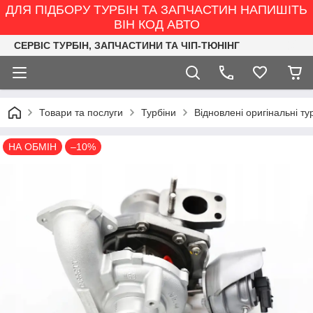
ДЛЯ ПІДБОРУ ТУРБІН ТА ЗАПЧАСТИН НАПИШІТЬ
ВІН КОД АВТО
СЕРВІС ТУРБІН, ЗАПЧАСТИНИ ТА ЧІП-ТЮНІНГ
Товари та послуги
Турбіни
Відновлені оригінальні ту
НА ОБМІН
–10%