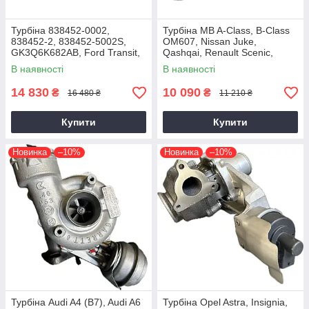
Турбіна 838452-0002,
Турбіна MB A-Class, B-Class
838452-2, 838452-5002S,
OM607, Nissan Juke,
GK3Q6K682AB, Ford Transit,
Qashqai, Renault Scenic,
Tourneo EcoBlue YNFS,
Kadjar, Megane K9K, 1.5 dCi,
В наявності
В наявності
YNF6, 2.0D, GTD1444V
2014+
14 830
10 090
₴
₴
16 480 ₴
11 210 ₴
Купити
Купити
Новинка
–10%
Новинка
–10%
Турбіна Audi A4 (B7), Audi A6
Турбіна Opel Astra, Insignia,