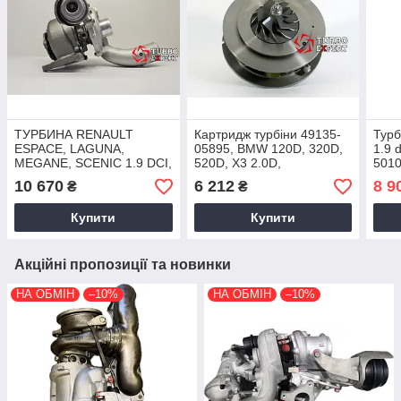
ТУРБИНА RENAULT
Картридж турбіни 49135-
Турб
ESPACE, LAGUNA,
05895, BMW 120D, 320D,
1.9 
MEGANE, SCENIC 1.9 DCI,
520D, X3 2.0D,
5010
F9Q, 7711368748, 2001+,
105/120/130 Kw,
8200
10 670
6 212
8 9
₴
₴
708639-5007S, 708639-
N47D20/N47OL, 2007+
200
0006
Купити
Купити
Акційні пропозиції та новинки
НА ОБМІН
–10%
НА ОБМІН
–10%