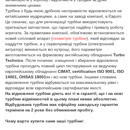
зниженими цінами.
Турбіна з будь-якою дрібною несправністю відновлюється не
китайськими мудрецями, а саме на заводі компанії, в Європі.
Це означає, що для регенерації турбіни використовують
оригінальні запчастини, що гарантує надійну і тривалу роботу
агрегата. За правилами компанії, обов’язково встановлюється
новий сопловий апарат (
геометрія турбіни
), який відповідає за
наддуття турбіни, а у сервоприводі турбіни (електронний
актуатор) змінюються всі нутрощі, його параметри
виготовляються на фірмовому англійському обладнанні
Turbo
Technics
. Після починки, очищення і збирання відновлена
турбіна проходить повний цикл тестирування на ведучому
європейському обладнанні
CIMAT, certification ISO 9001, ISO
14001, OHSAS 18001
як і всі нові турбіни. Іншими словами,
відновлення турбіни відбувається на максимальному рівні і
відповідає всім європейським сертифікатам якості.
На відновлені турбіни діють всі ті ж гарантії, що і на нові
турбіни відмінностей в цьому плані немає абсолютно.
Відбудована турбіна має офіційну заводську гарантію
терміном на 2 роки без обмеження пробігу.
Чому варто купити саме наші турбіни: