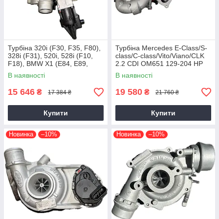
Турбіна 320i (F30, F35, F80),
Турбіна Mercedes E-Class/S-
328i (F31), 520i, 528i (F10,
class/C-class/Vito/Viano/CLK
F18), BMW X1 (E84, E89,
2.2 CDI OM651 129-204 HP
F25) N20B20, 2011+, 2.0 L
В наявності
В наявності
15 646
19 580
₴
₴
17 384 ₴
21 760 ₴
Купити
Купити
Новинка
–10%
Новинка
–10%