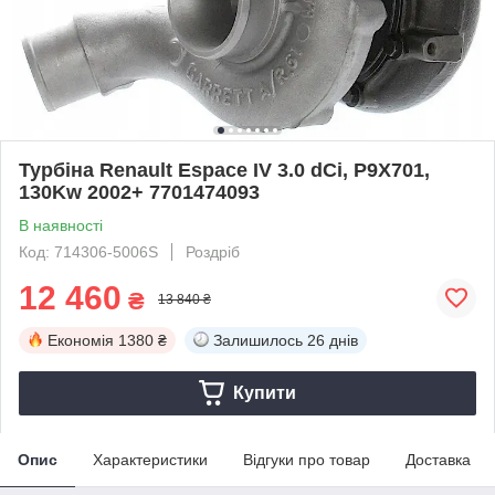
Турбіна Renault Espace IV 3.0 dCi, P9X701,
130Kw 2002+ 7701474093
В наявності
Код: 714306-5006S
Роздріб
12 460
₴
13 840 ₴
Економія
1380 ₴
Залишилось
26 днів
Купити
Опис
Характеристики
Відгуки про товар
Доставка