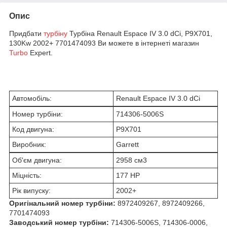
Опис
Придбати
турбіну
Турбіна Renault Espace IV 3.0 dCi, P9X701,
130Kw 2002+ 7701474093 Ви можете в інтернеті магазин
Turbo
Expert.
Автомобіль:
Renault Espace IV 3.0 dCi
Номер турбіни:
714306-5006S
Код двигуна:
P9X701
Виробник:
Garrett
Об'єм двигуна:
2958 см
3
Міцність:
177 HP
Рік випуску:
2002+
Оригінальний номер турбіни:
8972409267, 8972409266,
7701474093
Заводський номер турбіни:
714306-5006S, 714306-0006,