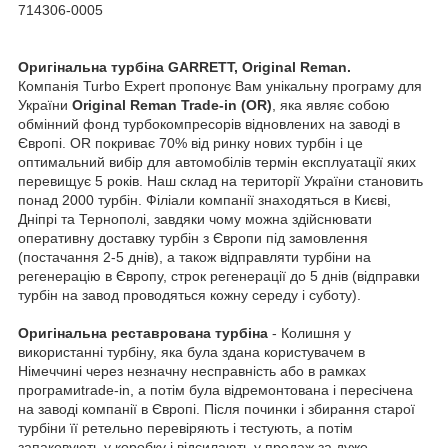
714306-0005
Оригінальна турбіна GARRETT, Original Reman.
Компанія Turbo Expert пропонує Вам унікальну програму для
України
Original Reman Trade-in (OR)
, яка являє собою
обмінний фонд турбокомпресорів відновлених на заводі в
Європі. OR покриває 70% від ринку нових турбін і це
оптимальний вибір для автомобілів термін експлуатації яких
перевищує 5 років. Наш склад на території України становить
понад 2000 турбін. Філіали компанії знаходяться в Києві,
Дніпрі та Тернополі, завдяки чому можна здійснювати
оперативну доставку турбін з Європи під замовлення
(постачання 2-5 днів), а також відправляти турбіни на
регенерацію в Європу, строк регенерації до 5 днів (відправки
турбін на завод проводяться кожну середу і суботу).
Оригінальна реставрована турбіна
- Колишня у
використанні турбіну, яка була здана користувачем в
Німеччині через незначну несправність або в рамках
програмиtrade-in, а потім була відремонтована і пересічена
на заводі компанії в Європі. Після починки і збирання старої
турбіни її ретельно перевіряють і тестують, а потім
запаковують у коробку і відсилають у продаж за дуже