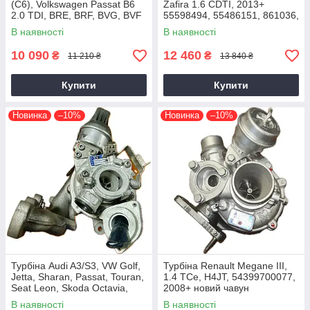
(C6), Volkswagen Passat B6
Zafira 1.6 CDTI, 2013+
2.0 TDI, BRE, BRF, BVG, BVF
55598494, 55486151, 861036,
2004+
54389700021, 54389700003
В наявності
В наявності
10 090
12 460
₴
₴
11 210 ₴
13 840 ₴
Купити
Купити
Новинка
–10%
Новинка
–10%
Турбіна Audi A3/S3, VW Golf,
Турбіна Renault Megane III,
Jetta, Sharan, Passat, Touran,
1.4 TCe, H4JT, 54399700077,
Seat Leon, Skoda Octavia,
2008+ новий чавун
Superb 2.0 TDI, CKRA
В наявності
В наявності