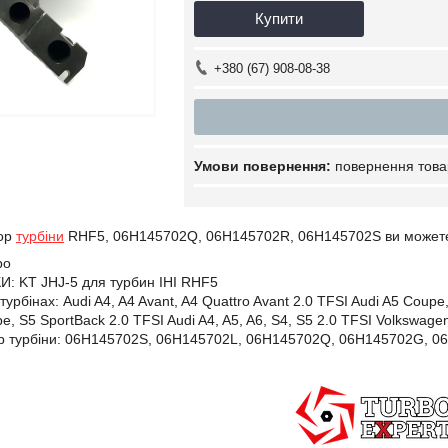
Купити
+380 (67) 908-08-38
повернення това
тор
турбіни
RHF5, 06H145702Q, 06H145702R, 06H145702S ви можете у
bo
 KT JHJ-5 для турбин IHI RHF5
турбінах:
Audi A4, A4 Avant, A4 Quattro Avant 2.0 TFSI Audi A5 Coupe,
e, S5 SportBack 2.0 TFSI Audi A4, A5, A6, S4, S5 2.0 TFSI Volkswage
 турбіни:
06H145702S,
06H145702L,
06H145702Q,
06H145702G,
0