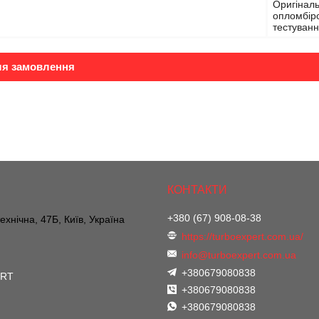
Оригіналь
опломбіро
тестуванн
ля замовлення
+380 (67) 908-08-38
ехнічна, 47Б, Київ, Україна
https://turboexpert.com.ua/
info@turboexpert.com.ua
+380679080838
ERT
+380679080838
+380679080838