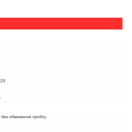
02S
5
в без обмеження пробігу