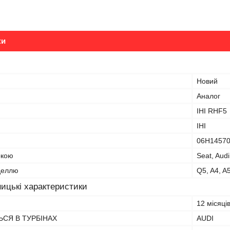
ки
Новий
Аналог
IHI RHF5
IHI
06H1457
ркою
Seat, Audi
оделлю
Q5, A4, A
ицькі характеристики
12 місяці
СЯ В ТУРБІНАХ
AUDI