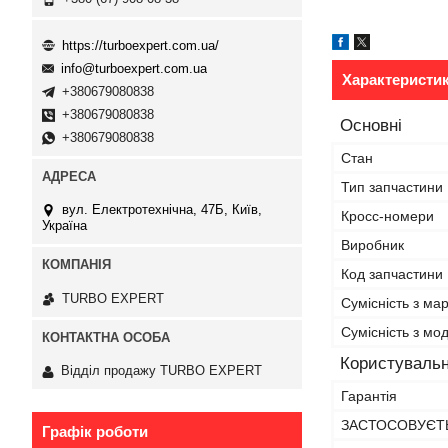
https://turboexpert.com.ua/
info@turboexpert.com.ua
Характеристи
+380679080838
+380679080838
Основні
+380679080838
Стан
Тип запчастини
вул. Електротехнічна, 47Б, Київ,
Кросс-номери
Україна
Виробник
Код запчастини
TURBO EXPERT
Сумісність з ма
Сумісність з м
Користувальн
Відділ продажу TURBO EXPERT
Гарантія
ЗАСТОСОВУЄТЬ
Графік роботи