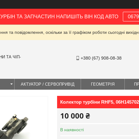
ТУРБІН ТА ЗАПЧАСТИН НАПИШІТЬ ВІН КОД АВТО
0679
ня та повідомлення, оскільки за її графіком роботи сьогодні вихі
И ТА ЧІП-
+380 (67) 908-08-38
І
АКТУАТОР / СЕРВОПРИВІД
ГЕОМЕТРІЯ
П
Колектор турбіни RHF5, 06H14570
10 000 ₴
В наявності