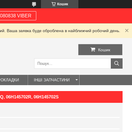
Кошик
080838 VIBER
дний. Ваша заявка буде оброблена в найближчий робочий день.
Кошик
РОКЛАДКИ
ІНШІ ЗАПЧАСТИНИ
2Q, 06H145702R, 06H145702S