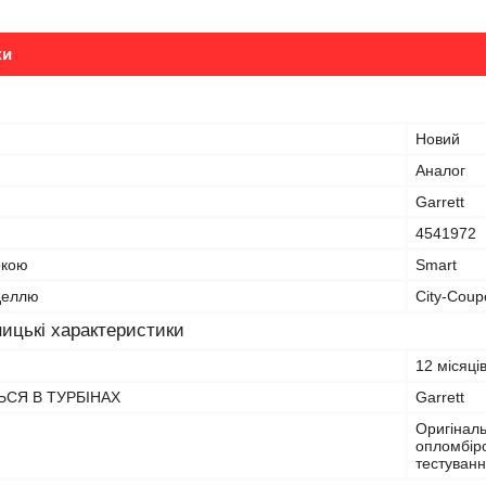
ки
Новий
Аналог
Garrett
4541972
ркою
Smart
оделлю
City-Coup
ицькі характеристики
12 місяці
СЯ В ТУРБІНАХ
Garrett
Оригіналь
опломбіро
тестуванн