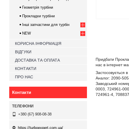
Геометрія турбіни
Прокладки турбіни
Інші запчастини для турбін
NEW
КОРИСНА ІНФОРМАЦІЯ
ВІДГУКИ
Придбати Прокл
ДОСТАВКА ТА ОПЛАТА
нас в інтернет м
КОНТАКТИ
Застосовується в 
ПРО НАС
Аналог:
2090-505
Заводський номер
0003,
724961-00
Контакти
724961-4,
708837
+380 (67) 908-08-38
https://turboexpert.com.ua/