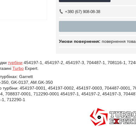
+380 (67) 908-08-38
повернення това
адки
турбіни
454197-1, 454197-2, 454197-3, 704487-1, 708116-1, 724
агазині
Turbo
Expert.
турбінах:
Garrett
-350, GK-0137, AM.GK-350
 турбіни:
454197-0001,
454197-0002,
454197-0003,
704487-0001,
7
04,
708837-0001,
712290-0001 454197-1,
454197-2,
454197-3,
70448
-1,
712290-1