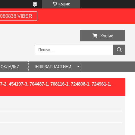
Кошик
080838 VIBER
Кошик
РОКЛАДКИ
ІНШІ ЗАПЧАСТИНИ
2, 454197-3, 704487-1, 708116-1, 724808-1, 724961-1,