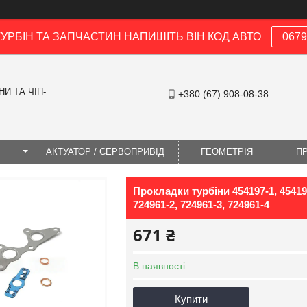
ТУРБІН ТА ЗАПЧАСТИН НАПИШІТЬ ВІН КОД АВТО
0679
И ТА ЧІП-
+380 (67) 908-08-38
І
АКТУАТОР / СЕРВОПРИВІД
ГЕОМЕТРІЯ
П
Прокладки турбіни 454197-1, 454197-
724961-2, 724961-3, 724961-4
671 ₴
В наявності
Купити