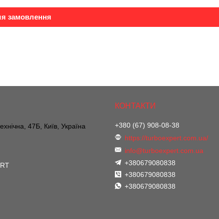
ля замовлення
+380 (67) 908-08-38
ехнічна, 47Б, Київ, Україна
https://turboexpert.com.ua/
info@turboexpert.com.ua
+380679080838
ERT
+380679080838
+380679080838