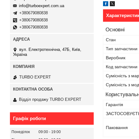
info@turboexpert.com.ua
+380679080838
Характеристи
+380679080838
+380679080838
Основні
Стан
Тип запчастини
вул. Електротехнічна, 47Б, Київ,
Україна
Виробник
Код запчастини
Сумісність з ма
TURBO EXPERT
Сумісність з м
Користувальн
Відділ продажу TURBO EXPERT
Гарантія
ЗАСТОСОВУЄТЬ
Графік роботи
Паковання
Понеділок
09:00
19:00