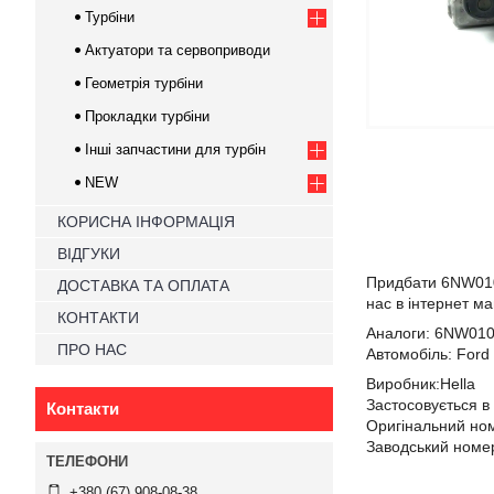
Турбіни
Актуатори та сервоприводи
Геометрія турбіни
Прокладки турбіни
Інші запчастини для турбін
NEW
КОРИСНА ІНФОРМАЦІЯ
ВІДГУКИ
Придбати 6NW010
ДОСТАВКА ТА ОПЛАТА
нас в інтернет м
КОНТАКТИ
Аналоги:
6NW0104
ПРО НАС
Автомобіль:
Ford 
Виробник:Hella
Застосовується в
Контакти
Оригінальний ном
Заводський номер
+380 (67) 908-08-38