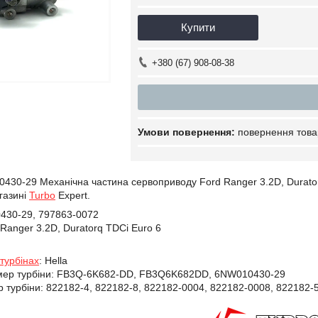
Купити
+380 (67) 908-08-38
повернення това
430-29 Механічна частина сервоприводу Ford Ranger 3.2D, Durat
агазині
Turbo
Expert.
30-29, 797863-0072
Ranger 3.2D, Duratorq TDCi Euro 6
турбінах
:
Hella
ер турбіни:
FB3Q-6K682-DD, FB3Q6K682DD, 6NW010430-29
 турбіни:
822182-4,
822182-8,
822182-0004,
822182-0008,
822182-