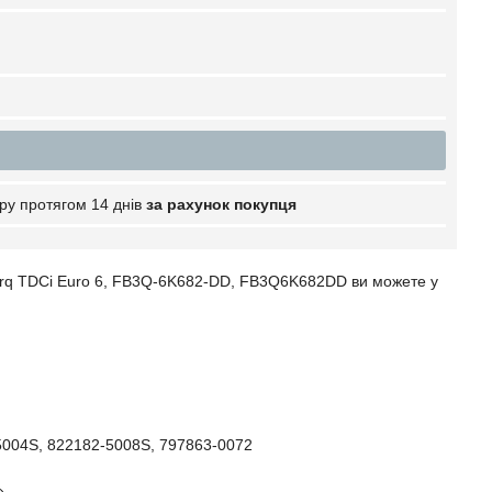
ру протягом 14 днів
за рахунок покупця
orq TDCi Euro 6, FB3Q-6K682-DD, FB3Q6K682DD ви можете у
5004S,
822182-5008S,
797863-0072