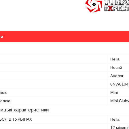
ки
Hella
Новий
Аналог
6NW0104
ркою
Mini
оделлю
Mini Club
ицькі характеристики
СЯ В ТУРБІНАХ
Hella
12 місяці