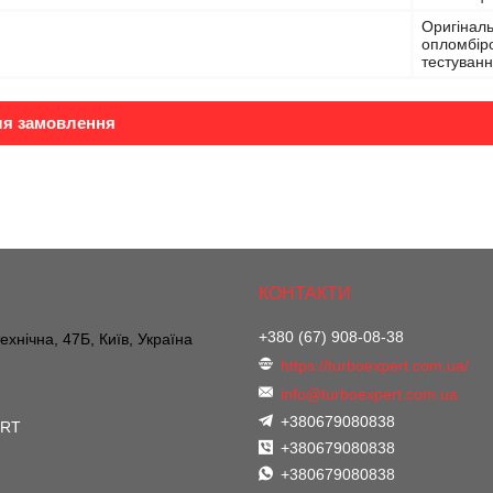
Оригіналь
опломбіро
тестуванн
ля замовлення
+380 (67) 908-08-38
ехнічна, 47Б, Київ, Україна
https://turboexpert.com.ua/
info@turboexpert.com.ua
+380679080838
ERT
+380679080838
+380679080838