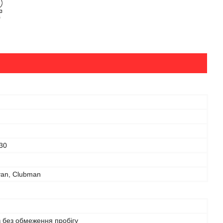
30
van, Clubman
в без обмеження пробігу