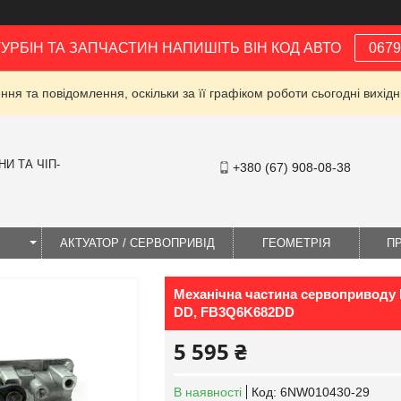
ТУРБІН ТА ЗАПЧАСТИН НАПИШІТЬ ВІН КОД АВТО
0679
ня та повідомлення, оскільки за її графіком роботи сьогодні вихі
И ТА ЧІП-
+380 (67) 908-08-38
І
АКТУАТОР / СЕРВОПРИВІД
ГЕОМЕТРІЯ
П
Механічна частина сервоприводу F
DD, FB3Q6K682DD
5 595 ₴
В наявності
Код:
6NW010430-29