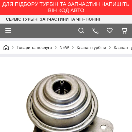
ДЛЯ ПІДБОРУ ТУРБІН ТА ЗАПЧАСТИН НАПИШІТЬ
ВІН КОД АВТО
СЕРВІС ТУРБІН, ЗАПЧАСТИНИ ТА ЧІП-ТЮНІНГ
Товари та послуги
NEW
Клапан турбіни
Клапан ту