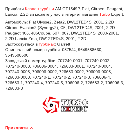
Придбати
Клапан турбіни
AM.GT1549P, Fiat, Citroen, Peugeot,
Lancia, 2.2D ви можете у нас в інтернет магазині
Turbo
Expert.
Автомобіль:
Fiat Ulysse2, Zeta2, DW12TED4S, 2001, 2.2D
Citroen Evasion2 (Synergy2), C5, DW12TED4S, 2001, 2.2D
Peugeot 406, 406Coupe, 607, 807, DW12TED4S, 2000-2001,
2.2D Lancia Zeta, DW12TED4S, 2001, 2.2D
Застосовується в
турбінах
:
Garrett
Оригінальний номер турбіни:
0375J4, 9649588660,
9649588680
Заводський номер турбіни:
707240-0001,
707240-0002,
707240-0003,
706006-0004,
726683-0001,
707240-0004,
707240-0005,
706006-0002,
726683-0002,
706006-0003,
726683-0003,
707240-1,
707240-2,
707240-3,
706006-4,
726683-1,
707240-4,
707240-5,
706006-2,
726683-2,
706006-3,
726683-3
Приховати