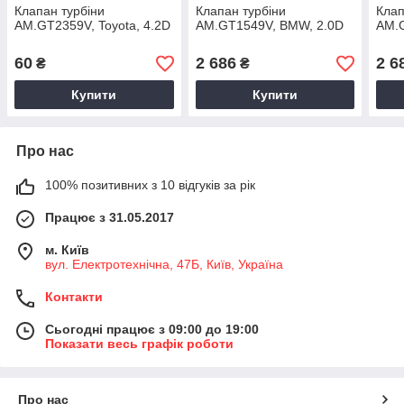
Клапан турбіни
Клапан турбіни
Клап
AM.GT2359V, Toyota, 4.2D
AM.GT1549V, BMW, 2.0D
AM.G
60
2 686
2 6
₴
₴
Купити
Купити
Про нас
100% позитивних з 10 відгуків за рік
Працює з 31.05.2017
м. Київ
вул. Електротехнічна, 47Б, Київ, Україна
Контакти
Сьогодні працює з 09:00 до 19:00
Показати весь графік роботи
Про нас