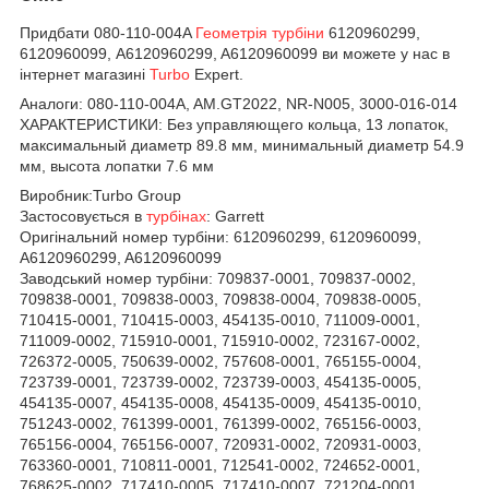
Придбати 080-110-004A
Геометрія турбіни
6120960299,
6120960099, A6120960299, A6120960099 ви можете у нас в
інтернет магазині
Turbo
Expert.
Аналоги:
080-110-004A, AM.GT2022, NR-N005, 3000-016-014
ХАРАКТЕРИСТИКИ:
Без управляющего кольца, 13 лопаток,
максимальный диаметр 89.8 мм, минимальный диаметр 54.9
мм, высота лопатки 7.6 мм
Виробник:Turbo Group
Застосовується в
турбінах
:
Garrett
Оригінальний номер турбіни:
6120960299, 6120960099,
A6120960299, A6120960099
Заводський номер турбіни:
709837-0001,
709837-0002,
709838-0001,
709838-0003,
709838-0004,
709838-0005,
710415-0001,
710415-0003,
454135-0010,
711009-0001,
711009-0002,
715910-0001,
715910-0002,
723167-0002,
726372-0005,
750639-0002,
757608-0001,
765155-0004,
723739-0001,
723739-0002,
723739-0003,
454135-0005,
454135-0007,
454135-0008,
454135-0009,
454135-0010,
751243-0002,
761399-0001,
761399-0002,
765156-0003,
765156-0004,
765156-0007,
720931-0002,
720931-0003,
763360-0001,
710811-0001,
712541-0002,
724652-0001,
768625-0002,
717410-0005,
717410-0007,
721204-0001,