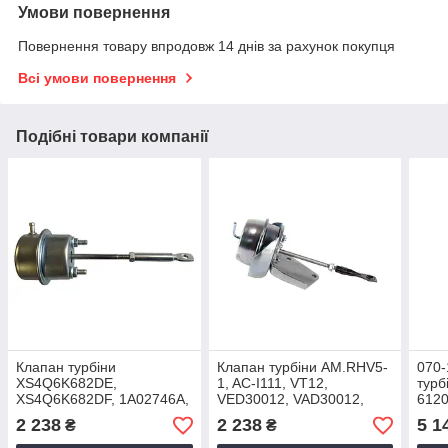
Умови повернення
Повернення товару впродовж 14 днів за рахунок покупця
Всі умови повернення
Подібні товари компанії
Клапан турбіни
Клапан турбіни AM.RHV5-
070-
XS4Q6K682DE,
1, AC-I111, VT12,
турб
XS4Q6K682DF, 1A02746A,
VED30012, VAD30012,
6120
2674A226, 2373786, 237-
1515A026
A612
2 238
2 238
5 1
₴
₴
3786, 2674-A226, 10R-
0001
9577