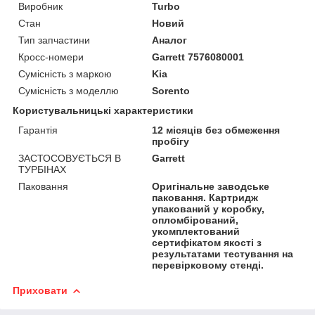
Виробник
Turbo
Стан
Новий
Тип запчастини
Аналог
Кросс-номери
Garrett 7576080001
Сумісність з маркою
Kia
Сумісність з моделлю
Sorento
Користувальницькі характеристики
Гарантія
12 місяців без обмеження
пробігу
ЗАСТОСОВУЄТЬСЯ В
Garrett
ТУРБІНАХ
Паковання
Оригінальне заводське
паковання. Картридж
упакований у коробку,
опломбірований,
укомплектований
сертифікатом якості з
результатами тестування на
перевірковому стенді.
Приховати