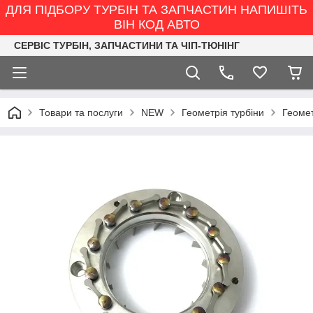
ДЛЯ ПІДБОРУ ТУРБІН ТА ЗАПЧАСТИН НАПИШІТЬ
ВІН КОД АВТО
СЕРВІС ТУРБІН, ЗАПЧАСТИНИ ТА ЧІП-ТЮНІНГ
Товари та послуги
NEW
Геометрія турбіни
Геомет