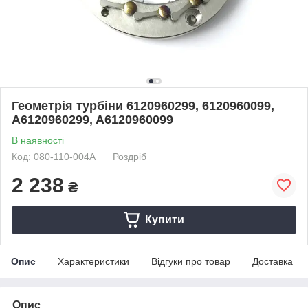
Геометрія турбіни 6120960299, 6120960099,
A6120960299, A6120960099
В наявності
Код: 080-110-004A
Роздріб
2 238
₴
Купити
Опис
Характеристики
Відгуки про товар
Доставка
Опис