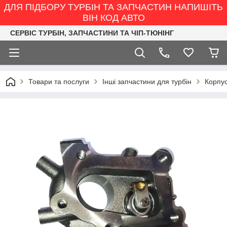
ДЛЯ ПІДБОРУ ТУРБІН ТА ЗАПЧАСТИН НАПИШІТЬ
ВІН КОД АВТО
СЕРВІС ТУРБІН, ЗАПЧАСТИНИ ТА ЧІП-ТЮНІНГ
Товари та послуги
Інші запчастини для турбін
Корпус