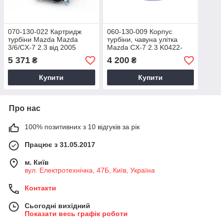
070-130-022 Картридж
060-130-009 Корпус
турбіни Mazda Mazda
турбіни, чавуна улітка
3/6/CX-7 2.3 від 2005
Mazda CX-7 2.3 K0422-
р.в.-191 кВт/260 л.с.
581, K0422-582, K0422-
5 371
4 200
₴
₴
K0422881, K0422882
583, К0422-581, К0422-
582, К0422-58
Купити
Купити
Про нас
100% позитивних з 10 відгуків за рік
Працює з 31.05.2017
м. Київ
вул. Електротехнічна, 47Б, Київ, Україна
Контакти
Сьогодні вихідний
Показати весь графік роботи