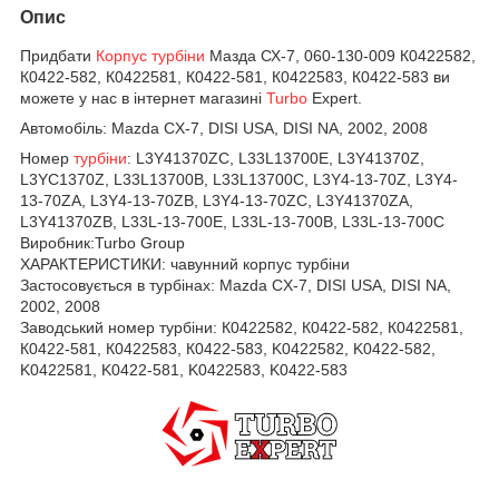
Опис
Придбати
Корпус турбіни
Мазда СХ-7, 060-130-009 К0422582,
К0422-582, К0422581, К0422-581, К0422583, К0422-583 ви
можете у нас в інтернет магазині
Turbo
Expert.
Автомобіль:
Mazda CX-7, DISI USA, DISI NA, 2002, 2008
Номер
турбіни
: L3Y41370ZC, L33L13700E, L3Y41370Z,
L3YC1370Z, L33L13700B, L33L13700C, L3Y4-13-70Z, L3Y4-
13-70ZA, L3Y4-13-70ZB, L3Y4-13-70ZC, L3Y41370ZA,
L3Y41370ZB, L33L-13-700E, L33L-13-700B, L33L-13-700C
Виробник:Turbo Group
ХАРАКТЕРИСТИКИ: чавунний корпус турбіни
Застосовується в турбінах:
Mazda CX-7, DISI USA, DISI NA,
2002, 2008
Заводський номер турбіни:
К0422582,
К0422-582,
К0422581,
К0422-581,
К0422583,
К0422-583,
K0422582,
K0422-582,
K0422581,
K0422-581,
K0422583,
K0422-583