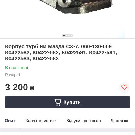
Корпус турбіни Мазда СХ-7, 060-130-009
К0422582, К0422-582, К0422581, К0422-581,
К0422583, К0422-583
В наявності
Роздріб
3 200
₴
Купити
Опис
Характеристики
Відгуки про товар
Доставка