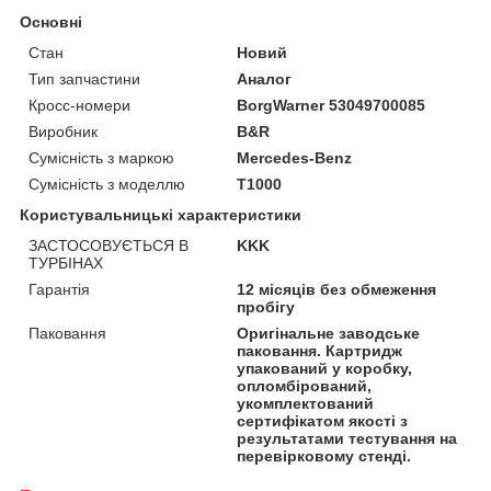
Основні
Стан
Новий
Тип запчастини
Аналог
Кросс-номери
BorgWarner 53049700085
Виробник
B&R
Сумісність з маркою
Mercedes-Benz
Сумісність з моделлю
T1000
Користувальницькі характеристики
ЗАСТОСОВУЄТЬСЯ В
KKK
ТУРБІНАХ
Гарантія
12 місяців без обмеження
пробігу
Паковання
Оригінальне заводське
паковання. Картридж
упакований у коробку,
опломбірований,
укомплектований
сертифікатом якості з
результатами тестування на
перевірковому стенді.