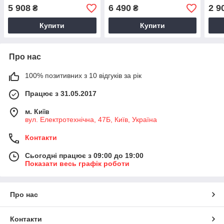
1000-988-0049, 5316-988-
ED01A, 1000-030-246,
0074
5 908
6 490
2 9
₴
₴
0029
AM.BV43-6, K03-048
5439
Купити
Купити
Про нас
100% позитивних з 10 відгуків за рік
Працює з 31.05.2017
м. Київ
вул. Електротехнічна, 47Б, Київ, Україна
Контакти
Сьогодні працює з 09:00 до 19:00
Показати весь графік роботи
Про нас
Контакти