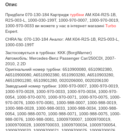
Опис
Придбати 070-130-184 Картридж
турбіни
AM.K04-R2S-1B,
R2S-003-L, 1000-030-199T, 1000-970-0007, 1000-970-0019,
1000-970-0033 ви можете у нас в інтернет магазині
Turbo
Expert.
CHRA №:
070-130-184 Аналог: AM.K04-R2S-1B, R2S-003-L,
1000-030-199T
Застосовується в турбінах: KKK (BorgWarner)
Автомобіль:
Mercedes-Benz Passenger Car/250CDI, 2007-
2010, 2.2D
Оригінальний номер турбіни:
6510900080, 6510902380,
A6510900080, A6510902380, 6510903280, A6510903280,
A6510901280, 6510901280, 0020206000, 0020206100
Заводський номер турбіни:
1000-970-0007,
1000-970-0019,
1000-970-0028,
1000-970-0033,
1000-970-0034,
1000-970-
0054,
1000-970-0070,
1000-970-0071,
1000-970-0075,
1000-
970-0076,
1000-970-0081,
1000-988-0007,
1000-988-0019,
1000-988-0028,
1000-988-0033,
1000-988-0034,
1000-988-
0054,
1000-988-0070,
1000-988-0071,
1000-988-0075,
1000-
988-0076,
1000-988-0081,
10009700007,
10009700019,
10009700028,
10009700033,
10009700034,
10009700054,
10009700070,
10009700071,
10009700075,
10009700076,