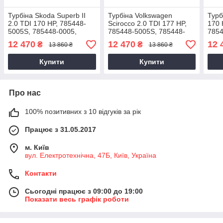
Турбіна Skoda Superb II
Турбіна Volkswagen
Турб
2.0 TDI 170 HP, 785448-
Scirocco 2.0 TDI 177 HP,
170 
5005S, 785448-0005,
785448-5005S, 785448-
7854
CFFA, CFFB, 03L253010F,
0005, CFGC, 03L253010F,
CFF
12 470
12 470
12 
₴
₴
13 860 ₴
13 860 ₴
03L253010N, 2010+
03L253010N, 2013-2014
03L2
Купити
Купити
Про нас
100% позитивних з 10 відгуків за рік
Працює з 31.05.2017
м. Київ
вул. Електротехнічна, 47Б, Київ, Україна
Контакти
Сьогодні працює з 09:00 до 19:00
Показати весь графік роботи