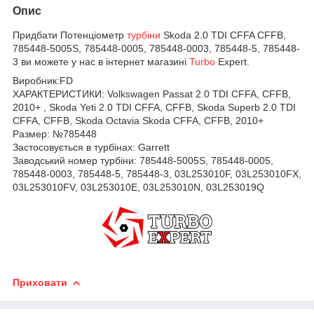
Опис
Придбати Потенціометр
турбіни
Skoda 2.0 TDI CFFA CFFB,
785448-5005S, 785448-0005, 785448-0003, 785448-5, 785448-
3 ви можете у нас в інтернет магазині
Turbo
Expert.
Виробник:FD
ХАРАКТЕРИСТИКИ: Volkswagen Passat 2.0 TDI CFFA, CFFB,
2010+ , Skoda Yeti 2.0 TDI CFFA, CFFB, Skoda Superb 2.0 TDI
CFFA, CFFB, Skoda Octavia Skoda CFFA, CFFB, 2010+
Размер:
№785448
Застосовується в турбінах:
Garrett
Заводський номер турбіни:
785448-5005S,
785448-0005,
785448-0003,
785448-5,
785448-3,
03L253010F,
03L253010FX,
03L253010FV,
03L253010E,
03L253010N,
03L253019Q
Приховати