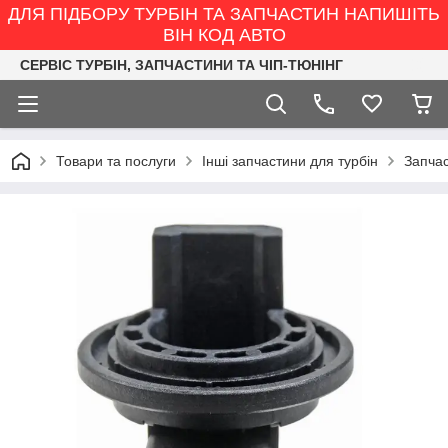
ДЛЯ ПІДБОРУ ТУРБІН ТА ЗАПЧАСТИН НАПИШІТЬ
ВІН КОД АВТО
СЕРВІС ТУРБІН, ЗАПЧАСТИНИ ТА ЧІП-ТЮНІНГ
Товари та послуги
Інші запчастини для турбін
Запчас