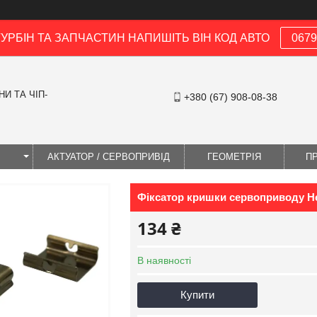
ТУРБІН ТА ЗАПЧАСТИН НАПИШІТЬ ВІН КОД АВТО
0679
И ТА ЧІП-
+380 (67) 908-08-38
І
АКТУАТОР / СЕРВОПРИВІД
ГЕОМЕТРІЯ
П
Фіксатор кришки сервоприводу He
134 ₴
В наявності
Купити