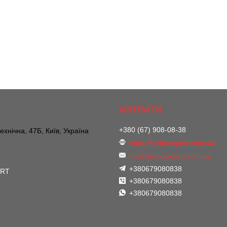
+380 (67) 908-08-38
ехнічна, 47Б, Київ, Україна
https://turboexpert.com.ua/
info@turboexpert.com.ua
+380679080838
ERT
+380679080838
+380679080838