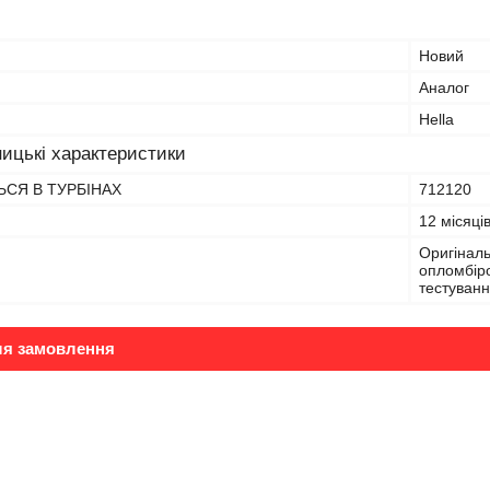
Новий
Аналог
Hella
ицькі характеристики
СЯ В ТУРБІНАХ
712120
12 місяці
Оригіналь
опломбіро
тестуванн
ля замовлення