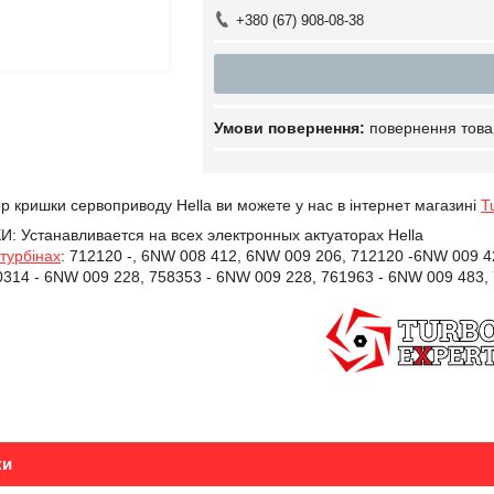
+380 (67) 908-08-38
повернення това
р кришки сервоприводу Hella ви можете у нас в інтернет магазині
T
 Устанавливается на всех электронных актуаторах Hella
турбінах
:
712120 -, 6NW 008 412, 6NW 009 206, 712120 -6NW 009 42
314 - 6NW 009 228, 758353 - 6NW 009 228, 761963 - 6NW 009 483,
ки