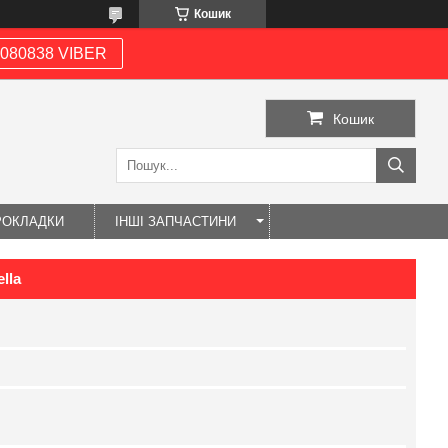
Кошик
080838 VIBER
Кошик
РОКЛАДКИ
ІНШІ ЗАПЧАСТИНИ
lla