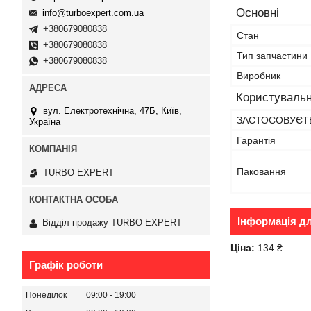
Основні
info@turboexpert.com.ua
+380679080838
Стан
+380679080838
Тип запчастини
+380679080838
Виробник
Користувальн
вул. Електротехнічна, 47Б, Київ,
ЗАСТОСОВУЄТЬ
Україна
Гарантія
Паковання
TURBO EXPERT
Інформація д
Відділ продажу TURBO EXPERT
Ціна:
134 ₴
Графік роботи
Понеділок
09:00
19:00