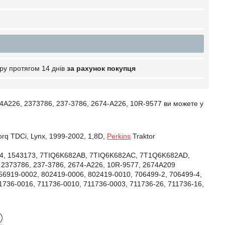
ру протягом 14 днів
за рахунок покупця
226, 2373786, 237-3786, 2674-A226, 10R-9577 ви можете у
orq TDCi, Lynx, 1999-2002, 1,8D,
Perkins
Traktor
84, 1543173, 7TIQ6K682AB, 7TIQ6K682AC, 7T1Q6K682AD,
73786, 237-3786, 2674-A226, 10R-9577, 2674A209
56919-0002,
802419-0006,
802419-0010,
706499-2,
706499-4,
1736-0016,
711736-0010,
711736-0003,
711736-26,
711736-16,