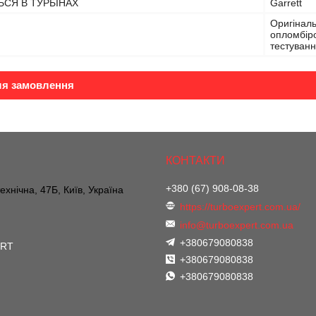
СЯ В ТУРБІНАХ
Garrett
Оригіналь
опломбіро
тестуванн
ля замовлення
+380 (67) 908-08-38
ехнічна, 47Б, Київ, Україна
https://turboexpert.com.ua/
info@turboexpert.com.ua
+380679080838
ERT
+380679080838
+380679080838