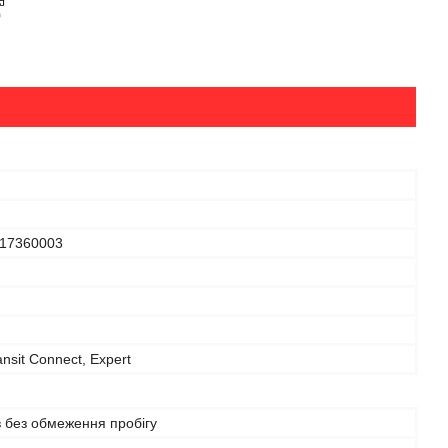
117360003
ansit Connect, Expert
в без обмеження пробігу