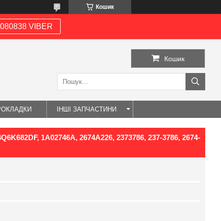
Кошик
080838 VIBER
Кошик
РОКЛАДКИ
ІНШІ ЗАПЧАСТИНИ
6K682DF, 1A02746A, 2674A226, 2373786, 237-3786, 2674-