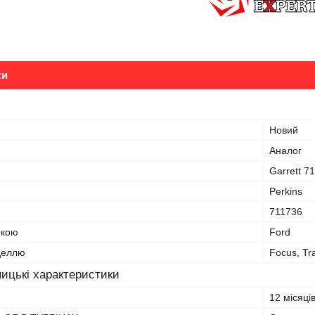
ки
Новий
Аналог
Garrett 7
Perkins
711736
ркою
Ford
оделлю
Focus, Tr
ицькі характеристики
12 місяці