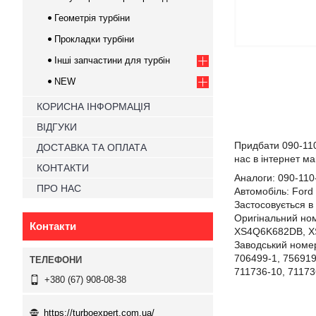
Геометрія турбіни
Прокладки турбіни
Інші запчастини для турбін
NEW
КОРИСНА ІНФОРМАЦІЯ
ВІДГУКИ
Придбати 090-11
ДОСТАВКА ТА ОПЛАТА
нас в інтернет м
КОНТАКТИ
Аналоги:
090-110
ПРО НАС
Автомобіль:
Ford 
Застосовується в 
Оригінальний ном
Контакти
XS4Q6K682DB, XS
Заводський номер
706499-1,
756919
711736-10,
71173
+380 (67) 908-08-38
https://turboexpert.com.ua/