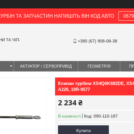
ТУРБІН ТА ЗАПЧАСТИН НАПИШІТЬ ВІН КОД АВТО
0679
И ТА ЧІП-
+380 (67) 908-08-38
І
АКТУАТОР / СЕРВОПРИВІД
ГЕОМЕТРІЯ
П
Клапан турбіни XS4Q6K682DE, XS4Q
A226, 10R-9577
2 234 ₴
В наявності
Код:
090-110-187
Купити