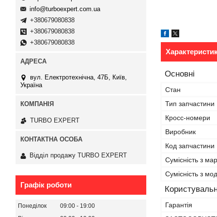
info@turboexpert.com.ua
+380679080838
+380679080838
+380679080838
Характеристи
Основні
вул. Електротехнічна, 47Б, Київ,
Україна
Стан
Тип запчастини
Кросс-номери
TURBO EXPERT
Виробник
Код запчастини
Відділ продажу TURBO EXPERT
Сумісність з ма
Сумісність з м
Графік роботи
Користувальн
Гарантія
Понеділок
09:00
19:00