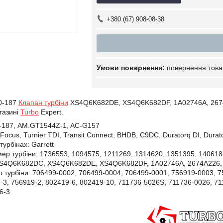
+380 (67) 908-08-38
повернення това
0-187
Клапан турбіни
XS4Q6K682DE, XS4Q6K682DF, 1A02746A, 2674A
агазині
Turbo
Expert.
-187, AM.GT1544Z-1, AC-G157
Focus, Turnier TDI, Transit Connect, BHDB, C9DC, Duratorq DI, Durat
турбінах:
Garrett
ер турбіни:
1736553, 1094575, 1211269, 1314620, 1351395, 14061
4Q6K682DC, XS4Q6K682DE, XS4Q6K682DF, 1A02746A, 2674A226, 23
 турбіни:
706499-0002,
706499-0004,
706499-0001,
756919-0003,
7
-3,
756919-2,
802419-6,
802419-10,
711736-5026S,
711736-0026,
71
6-3