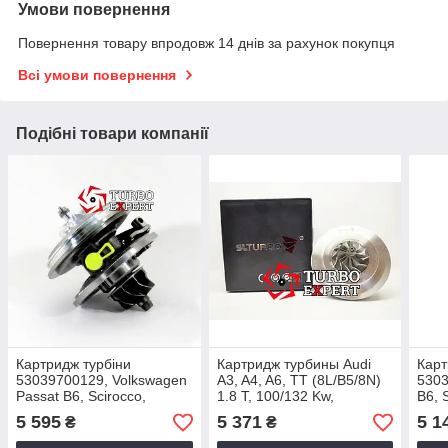
Умови повернення
Повернення товару впродовж 14 днів за рахунок покупця
Всі умови повернення
Подібні товари компанії
Картридж турбіни
Картридж турбины Audi
Карт
53039700129, Volkswagen
A3, A4, A6, TT (8L/B5/8N)
5303
Passat B6, Scirocco,
1.8 T, 100/132 Kw,
B6, 
Tiguan 2.0 TDI, 125 Kw,
AGU/ALN/ARZ,
CBB
5 595
5 371
5 1
₴
₴
CBBB, 03L253019M,
058145703J, 1996+,
03L2
2007+
53039700025