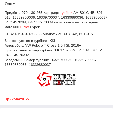
Опис
Придбати 070-130-265 Картридж
турбіни
AM.B01G-4B, B01-
015, 16339700036, 16339700037, 16339880036, 16339880037,
04C145703M, 04C.145.703.M ви можете у нас в інтернет
магазині
Turbo
Expert.
CHRA №:
070-130-265 Аналог: AM.B01G-4B, B01-015
Застосовується в турбінах: KKK
Автомобіль:
VW Polo, e T-Cross 1.0 TSI, 2018+
Оригінальний номер турбіни:
04C145703M, 04C.145.703.M,
04C 145 703 M
Заводський номер турбіни:
16339700036,
16339700037,
16339880036,
16339880037
Приховати