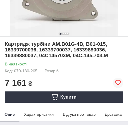
Картридж турбіни AM.B01G-4B, B01-015,
16339700036, 16339700037, 16339880036,
16339880037, 04C145703M, 04C.145.703.M
В наявності
Код: 070-130-265
Роздріб
7 161
₴
Купити
Опис
Характеристики
Відгуки про товар
Доставка