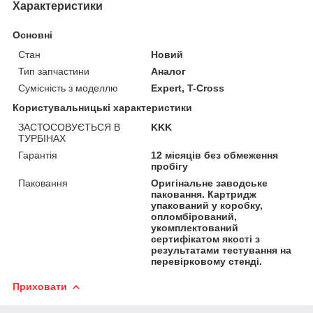
Характеристики
Основні
Стан
Новий
Тип запчастини
Аналог
Сумісність з моделлю
Expert, T-Cross
Користувальницькі характеристики
ЗАСТОСОВУЄТЬСЯ В
KKK
ТУРБІНАХ
Гарантія
12 місяців без обмеження
пробігу
Паковання
Оригінальне заводське
паковання. Картридж
упакований у коробку,
опломбірований,
укомплектований
сертифікатом якості з
результатами тестування на
перевірковому стенді.
Приховати