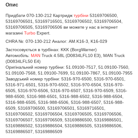
Опис
Придбати 070-130-212 Картридж
турбіни
53169706500,
53169706501, 53169716501, 53169706502, 53169706504,
53169706505, 53169706506 ви можете у нас в інтернет
магазині
Turbo
Expert.
CHRA №:
070-130-212 Аналог: AM.K16-3, K16-029
Застосовується в турбінах: KKK (BorgWarner)
Автомобіль:
MAN
Truck 4.58L (D0834LFL10 E3), MAN Truck
(D0834LFL50 E4)
Оригінальний номер турбіни:
51.09100-7517, 51.09100-7560,
51.09100-7568, 51.09100-7699, 51.09100-7867, 51.09100-7955
Заводський номер турбіни:
5316-970-6500,
5316-970-6501,
5316-971-6501,
5316-970-6502,
5316-970-6504,
5316-970-
6505,
5316-970-6506,
5316-970-6507,
5316-970-6509,
5316-
988-6500,
5316-988-6501,
5316-988-6502,
5316-988-6504,
5316-988-6505,
5316-988-6506,
5316-988-6507,
5316-988-
6509,
53169706500,
53169706501,
53169716501,
53169706502,
53169706504,
53169706505,
53169706506,
53169706507,
53169706509,
53169886500,
53169886501,
53169886502,
53169886504,
53169886505,
53169886506,
53169886507,
53169886509