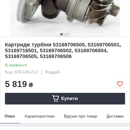
Картридж турбіни 53169706500, 53169706501,
53169716501, 53169706502, 53169706504,
53169706505, 53169706506
В наявності
Код: 070-130-212
Роздріб
5 819
₴
Купити
Опис
Характеристики
Відгуки про товар
Доставка