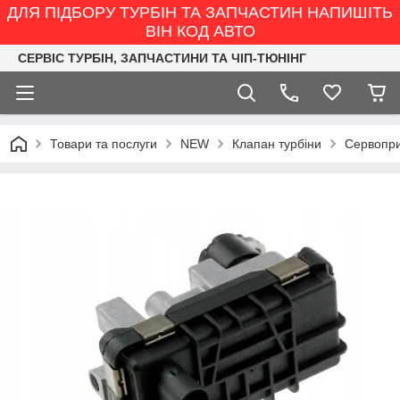
ДЛЯ ПІДБОРУ ТУРБІН ТА ЗАПЧАСТИН НАПИШІТЬ
ВІН КОД АВТО
СЕРВІС ТУРБІН, ЗАПЧАСТИНИ ТА ЧІП-ТЮНІНГ
Товари та послуги
NEW
Клапан турбіни
Сервопри