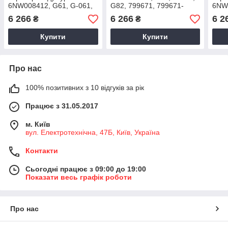
6NW008412, G61, G-061,
G82, 799671, 799671-
6NW0
G61, 734899-1, 734899-
0001, 799671-0002,
062,
6 266
6 266
6 2
₴
₴
0001, 743436-5003S,
799671-1, 799671-2,
7535
743436-9003S
799671-5001S
0014
Купити
Купити
Про нас
100% позитивних з 10 відгуків за рік
Працює з 31.05.2017
м. Київ
вул. Електротехнічна, 47Б, Київ, Україна
Контакти
Сьогодні працює з 09:00 до 19:00
Показати весь графік роботи
Про нас