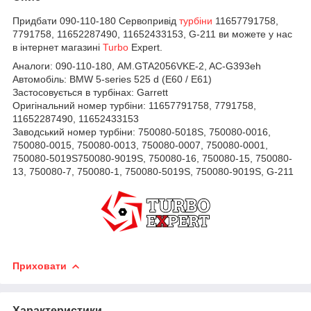
Придбати 090-110-180 Сервопривід
турбіни
11657791758,
7791758, 11652287490, 11652433153, G-211 ви можете у нас
в інтернет магазині
Turbo
Expert.
Аналоги:
090-110-180, AM.GTA2056VKE-2, AC-G393eh
Автомобіль:
BMW 5-series 525 d (E60 / E61)
Застосовується в турбінах:
Garrett
Оригінальний номер турбіни:
11657791758, 7791758,
11652287490, 11652433153
Заводський номер турбіни:
750080-5018S,
750080-0016,
750080-0015,
750080-0013,
750080-0007,
750080-0001,
750080-5019S750080-9019S,
750080-16,
750080-15,
750080-
13,
750080-7,
750080-1,
750080-5019S,
750080-9019S,
G-211
Приховати
Характеристики