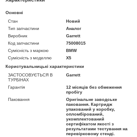
Основні
Стан
Новий
Тип запчастини
Аналог
Виробник
Garrett
Код запчастини
75008015
Сумісність з маркою
BMW
Сумісність з моделлю
X5
Користувальницькі характеристики
ЗАСТОСОВУЄТЬСЯ В
Garrett
ТУРБІНАХ
Гарантія
12 місяців без обмеження
пробігу
Паковання
Оригінальне заводське
паковання. Картридж
упакований у коробку,
опломбірований,
укомплектований
сертифікатом якості з
результатами тестування на
перевірковому стенді.