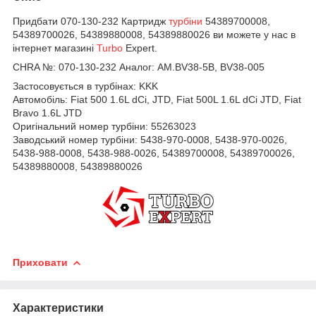
Придбати 070-130-232 Картридж
турбіни
54389700008,
54389700026, 54389880008, 54389880026 ви можете у нас в
інтернет магазині
Turbo
Expert.
CHRA №:
070-130-232 Аналог: AM.BV38-5B, BV38-005
Застосовується в турбінах: KKK
Автомобіль:
Fiat 500 1.6L dCi, JTD, Fiat 500L 1.6L dCi JTD, Fiat
Bravo 1.6L JTD
Оригінальний номер турбіни:
55263023
Заводський номер турбіни:
5438-970-0008,
5438-970-0026,
5438-988-0008,
5438-988-0026,
54389700008,
54389700026,
54389880008,
54389880026
Приховати
Характеристики