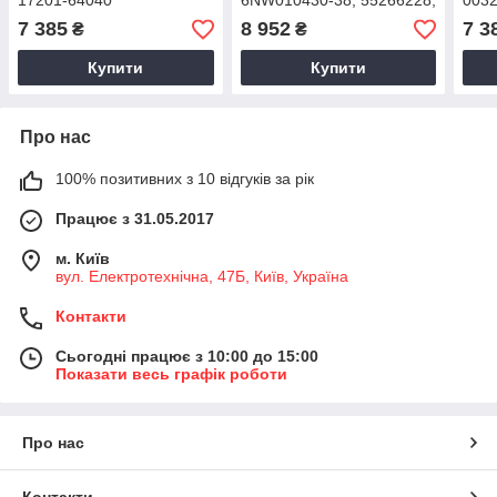
17201-64040
6NW010430-38, 55266228,
0032
55263023, 46339846,
1000
7 385
8 952
7 3
₴
₴
46335772, 95528359,
1270
95521388, 095528359
127
Купити
Купити
Про нас
100% позитивних з 10 відгуків за рік
Працює з 31.05.2017
м. Київ
вул. Електротехнічна, 47Б, Київ, Україна
Контакти
Сьогодні працює з 10:00 до 15:00
Показати весь графік роботи
Про нас