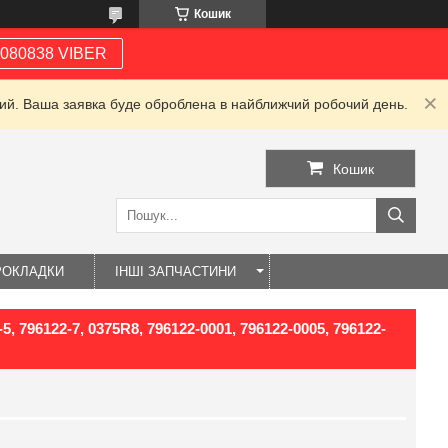
Кошик
080838 VIBER
дний. Ваша заявка буде оброблена в найближчий робочий день.
Кошик
РОКЛАДКИ
ІНШІ ЗАПЧАСТИНИ
5, 796122-7, 0375R8, 796122-0001, 796122-0005, 796122-