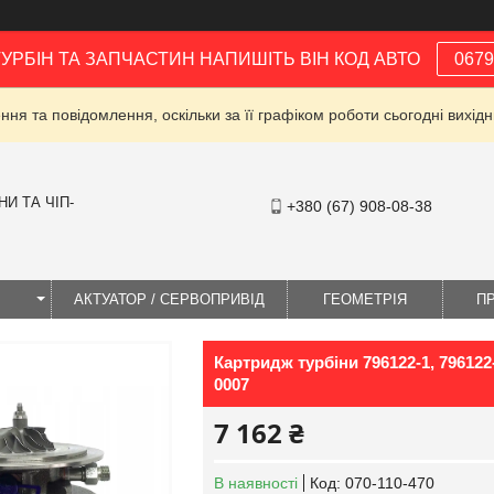
ТУРБІН ТА ЗАПЧАСТИН НАПИШІТЬ ВІН КОД АВТО
0679
ня та повідомлення, оскільки за її графіком роботи сьогодні вихі
И ТА ЧІП-
+380 (67) 908-08-38
І
АКТУАТОР / СЕРВОПРИВІД
ГЕОМЕТРІЯ
П
Картридж турбіни 796122-1, 796122-
0007
7 162 ₴
В наявності
Код:
070-110-470