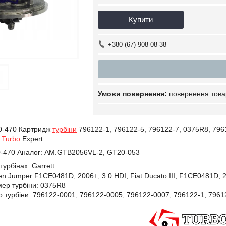
Купити
+380 (67) 908-08-38
повернення това
0-470 Картридж
турбіни
796122-1, 796122-5, 796122-7, 0375R8, 796
і
Turbo
Expert.
-470 Аналог: AM.GTB2056VL-2, GT20-053
турбінах: Garrett
en Jumper F1CE0481D, 2006+, 3.0 HDI, Fiat Ducato III, F1CE0481D, 2
ер турбіни:
0375R8
 турбіни:
796122-0001,
796122-0005,
796122-0007,
796122-1,
7961