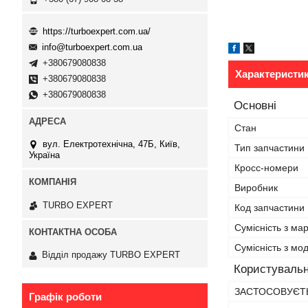
https://turboexpert.com.ua/
info@turboexpert.com.ua
+380679080838
Характеристи
+380679080838
+380679080838
Основні
Стан
вул. Електротехнічна, 47Б, Київ,
Тип запчастини
Україна
Кросс-номери
Виробник
TURBO EXPERT
Код запчастини
Сумісність з ма
Сумісність з м
Відділ продажу TURBO EXPERT
Користувальн
ЗАСТОСОВУЄТЬ
Графік роботи