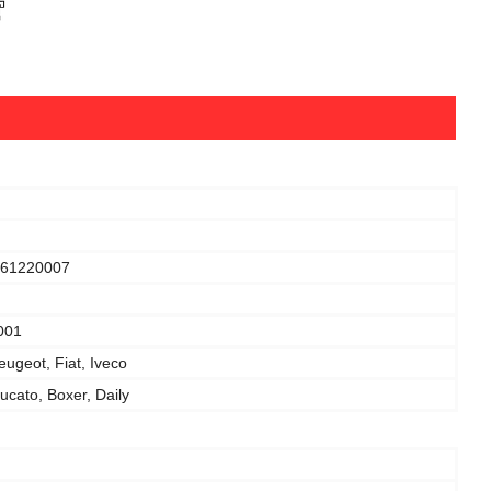
961220007
001
eugeot, Fiat, Iveco
ucato, Boxer, Daily