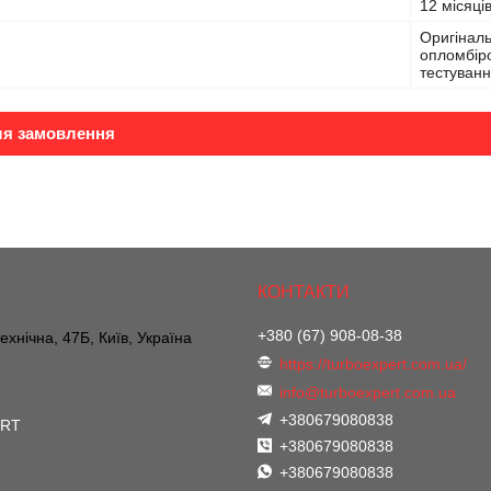
12 місяці
Оригіналь
опломбіро
тестуванн
ля замовлення
+380 (67) 908-08-38
ехнічна, 47Б, Київ, Україна
https://turboexpert.com.ua/
info@turboexpert.com.ua
+380679080838
ERT
+380679080838
+380679080838