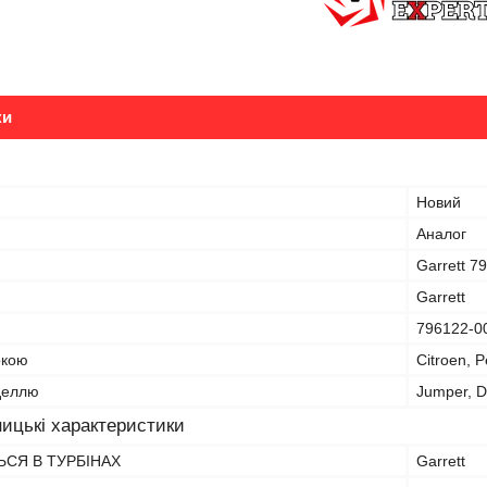
ки
Новий
Аналог
Garrett 7
Garrett
796122-0
ркою
Citroen, P
оделлю
Jumper, D
ицькі характеристики
СЯ В ТУРБІНАХ
Garrett