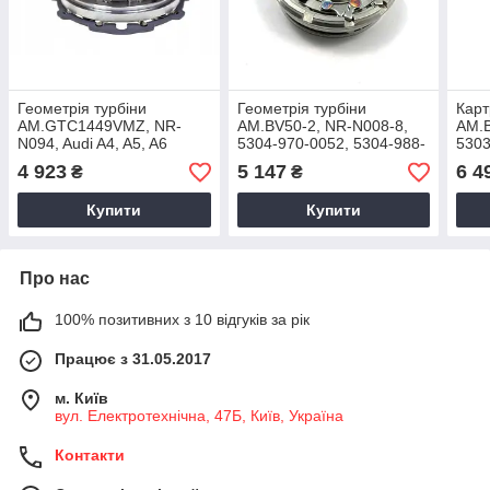
Геометрія турбіни
Геометрія турбіни
Карт
AM.GTC1449VMZ, NR-
AM.BV50-2, NR-N008-8,
AM.B
N094, Audi A4, A5, A6
5304-970-0052, 5304-988-
5303
CGLC, 2011+, 2.0 TDI,
0052, 53049700052,
5303
4 923
5 147
6 4
₴
₴
817047-0001, 818987-
53049880052
5303
0001
5303
Купити
Купити
530
Про нас
100% позитивних з 10 відгуків за рік
Працює з 31.05.2017
м. Київ
вул. Електротехнічна, 47Б, Київ, Україна
Контакти