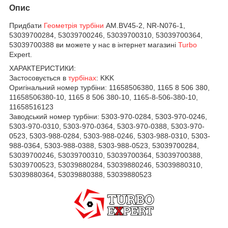
Опис
Придбати
Геометрія турбіни
AM.BV45-2, NR-N076-1,
53039700284, 53039700246, 53039700310, 53039700364,
53039700388 ви можете у нас в інтернет магазині
Turbo
Expert.
ХАРАКТЕРИСТИКИ:
Застосовується в
турбінах
:
KKK
Оригінальний номер турбіни:
11658506380, 1165 8 506 380,
11658506380-10, 1165 8 506 380-10, 1165-8-506-380-10,
11658516123
Заводський номер турбіни:
5303-970-0284,
5303-970-0246,
5303-970-0310,
5303-970-0364,
5303-970-0388,
5303-970-
0523,
5303-988-0284,
5303-988-0246,
5303-988-0310,
5303-
988-0364,
5303-988-0388,
5303-988-0523,
53039700284,
53039700246,
53039700310,
53039700364,
53039700388,
53039700523,
53039880284,
53039880246,
53039880310,
53039880364,
53039880388,
53039880523