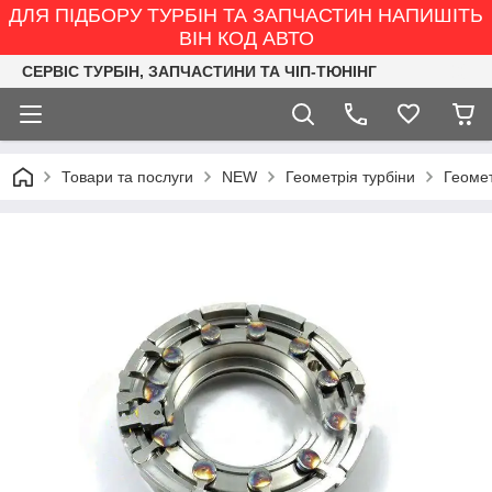
ДЛЯ ПІДБОРУ ТУРБІН ТА ЗАПЧАСТИН НАПИШІТЬ
ВІН КОД АВТО
СЕРВІС ТУРБІН, ЗАПЧАСТИНИ ТА ЧІП-ТЮНІНГ
Товари та послуги
NEW
Геометрія турбіни
Геомет