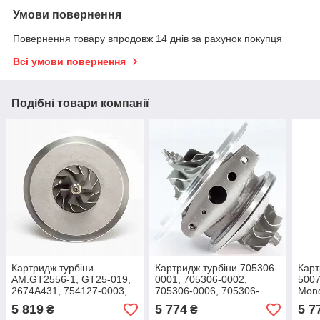
Умови повернення
Повернення товару впродовж 14 днів за рахунок покупця
Всі умови повернення
Подібні товари компанії
Картридж турбіни
Картридж турбіни 705306-
Карт
AM.GT2556-1, GT25-019,
0001, 705306-0002,
5007
2674A431, 754127-0003,
705306-0006, 705306-
Mond
754127-0004, 754127-1,
0007, 705306-1, 705306-2,
Kw,
5 819
5 774
5 7
₴
₴
754127-3, 754127-4
705306-6, 705306-7
2004