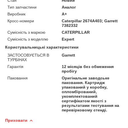
Стан
Новий
Тип запчастини
Аналог
Виробник
A+
Кросс-номери
Caterpillar 2674A403; Garrett
7382332
Сумісність з маркою
CATERPILLAR
Сумісність з моделлю
Expert
Користувальницькі характеристики
ЗАСТОСОВУЄТЬСЯ В
Garrett
ТУРБІНАХ
Гарантія
12 місяців без обмеження
пробігу
Паковання
Оригінальне заводське
паковання. Картридж
упакований у коробку,
опломбірований,
укомплектований
сертифікатом якості з
результатами тестування на
перевірковому стенді.
Приховати