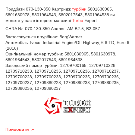
Придбати 070-130-350 Картридж
турбіни
5801630965,
5801630978, 5801964543, 5802017543, 5801964538 ви
можете у нас в інтернет магазині
Turbo
Expert.
CHRA №:
070-130-350 Аналог: AM.B2-5, B2-057
Застосовується в турбінах: BorgWarner
Автомобіль:
Iveco, Industrial Engine/Off Highway, 6.8 TD, Euro 6
(2016)
Оригінальний номер турбіни:
5801630965, 5801630978,
5801964543, 5802017543, 5801964538
Заводський номер турбіни:
12709700165,
12709710228,
12709710233,
12709710235,
12709710236,
12709710237,
12709700228,
12709700233,
12709700235,
12709700236,
12709700237,
12709880228,
12709880233,
12709880235,
12709880236,
12709880237
Приховати