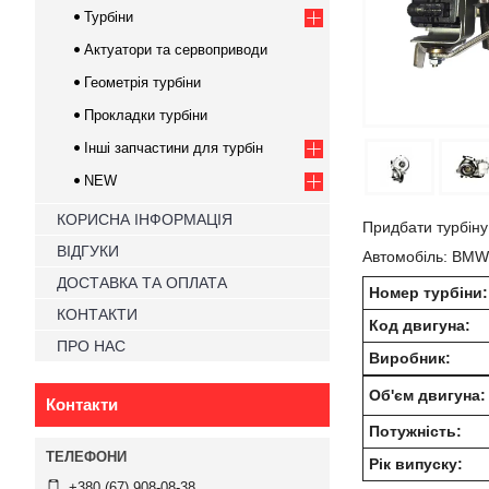
Турбіни
Актуатори та сервоприводи
Геометрія турбіни
Прокладки турбіни
Інші запчастини для турбін
NEW
КОРИСНА ІНФОРМАЦІЯ
Придбати турбіну
ВІДГУКИ
Автомобіль: BMW 
ДОСТАВКА ТА ОПЛАТА
Номер турбіни:
КОНТАКТИ
Код двигуна:
ПРО НАС
Виробник:
Об'єм двигуна:
Контакти
Потужність:
Рік випуску:
+380 (67) 908-08-38