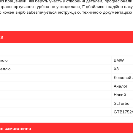
сі працівники, які беруть участь у створенні деталей, професіонали 
 транспортування турбіна не ушкодилася, її дбайливо і надійно паку
о кожен виріб забезпечується інструкцією, технічною документацією і 
ки
ркою
BMW
оделлю
X3
Легковий 
Аналог
Новий
SLTurbo
GTB1752
ля замовлення