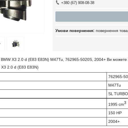
+380 (67) 908-08-38
повернення това
 BMW X3 2.0 d (E83 E83N) M47Tu, 762965-5020S, 2004+ Ви можете у 
X3 2.0 d (E83 E83N)
762965-5
M47Tu
SL TURBO
3
1995 cm
150 HP
2004+