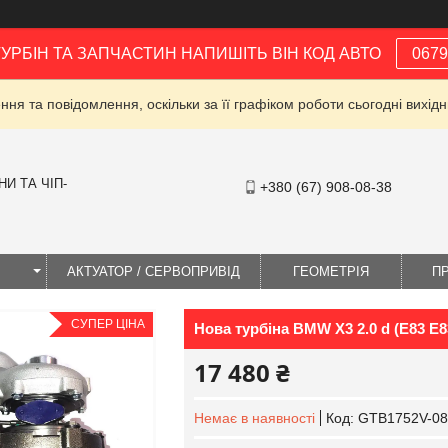
ТУРБІН ТА ЗАПЧАСТИН НАПИШІТЬ ВІН КОД АВТО
0679
ня та повідомлення, оскільки за її графіком роботи сьогодні вихі
И ТА ЧІП-
+380 (67) 908-08-38
І
АКТУАТОР / СЕРВОПРИВІД
ГЕОМЕТРІЯ
П
СУПЕР ЦІНА
Нова турбіна BMW X3 2.0 d (E83 E8
17 480 ₴
Немає в наявності
Код:
GTB1752V-08