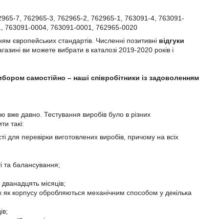
965-7, 762965-3, 762965-2, 762965-1, 763091-4, 763091-
1, 763091-0004, 763091-0001, 762965-0020
ням європейських стандартів. Численні позитивні
відгуки
газині ви можете вибрати в каталозі 2019-2020 років і
ибором самостійно – наші співробітники із задоволенням
ію вже давно. Тестування виробів було в різних
ти такі:
ті для перевірки виготовлених виробів, причому на всіх
і та балансування;
 дванадцять місяців;
так як корпусу обробляються механічним способом у декілька
ів;