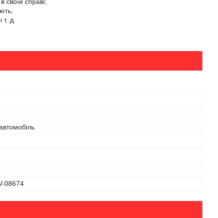
в своїй справі;
ють;
т. д.
автомобіль
V-08674