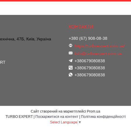
+380 (67) 908-08-38
ехнічна, 47Б, Київ, Україна
https://turboexpert.com.ua/
info@turboexpert.com.ua
+380679080838
ERT
+380679080838
+380679080838
Сайт створений на маркетплейсі
Prom.ua
TURBO EXPERT |
Поскаржитися на контент
|
Політика конфіденційності
Select Language
▼