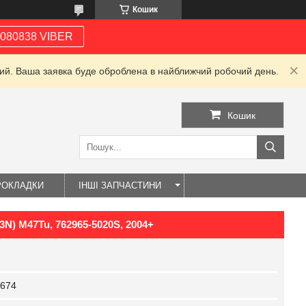
Кошик
080838 VIBER
дний. Ваша заявка буде оброблена в найближчий робочий день.
Кошик
РОКЛАДКИ
ІНШІ ЗАПЧАСТИНИ
3N) M47Tu, 762965-5020S, 2004+
674