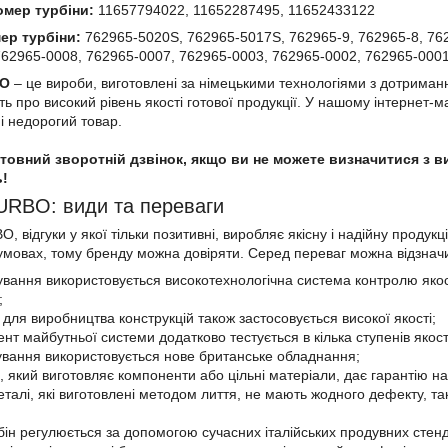
омер турбіни:
11657794022, 11652287495, 11652433122
ер турбіни:
762965-5020S, 762965-5017S, 762965-9, 762965-8, 762
762965-0008, 762965-0007, 762965-0003, 762965-0002, 762965-000
O
– це вироби, виготовлені за німецькими технологіями з дотриман
ь про високий рівень якості готової продукції. У нашому інтернет-ма
і недорогий товар.
овний зворотній дзвінок, якщо ви не можете визначитися з в
!
URBO: види та переваги
 відгуки у якої тільки позитивні, виробляє якісну і надійну продукц
умовах, тому бренду можна довіряти. Серед переваг можна відзначи
тування використовується високотехнологічна система контролю якос
;
для виробництва конструкцій також застосовується високої якості;
нт майбутньої системи додатково тестується в кілька ступенів якост
вання використовується нове британське обладнання;
, який виготовляє компоненти або цільні матеріали, дає гарантію на
деталі, які виготовлені методом лиття, не мають жодного дефекту, 
рбін регулюється за допомогою сучасних італійських продувних стенд