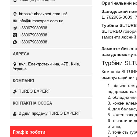
Оригінальний н
Заводський ном
https://turboexpert.com.ua/
1, 762965-0009, 
info@turboexpert.com.ua
Турбіни SL
TURB
+380679080838
SL
TURBO
говорят
+380679080838
замовити якісний 
+380679080838
Замовте безкошт
вам допоможуть
Турбіни SLT
вул. Електротехнічна, 47Б, Київ,
Україна
Компанія SLTURBO,
експлуатаційних 
під час тес
TURBO EXPERT
підприємствах
обладнання 
кожен елеме
для балансу
Відділ продажу TURBO EXPERT
кожен завод
ті частини 
етапів;
Графік роботи
точність ту