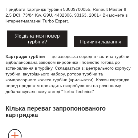
Придбати Картридж турбіни 53039700055, Renault Master II
2.5 DCI, 73/84 Kw, G9U, 4432306, 93163, 2001+ Ви можете в
інтернет-магазині Turbo Expert.
Як дізнатися номер
турбіни?
Причини ламання
Картридж турбіни
— це заводська середня частина турбіни
відбалансована заводом виробника і повністю готова до
встановлення в турбіну. Складається з: центрального корпусу
турбіни, внутрішнього набору, ротора турбіни та
компресорного колеса турбіни (крильчатки). Кожен картридж
перед продажем проходить випробування на розгінному
добалансувальному стенді "Turbo Technics".
Кілька переваг запропонованого
картриджа