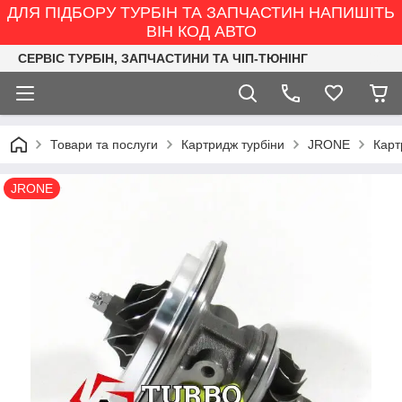
ДЛЯ ПІДБОРУ ТУРБІН ТА ЗАПЧАСТИН НАПИШІТЬ
ВІН КОД АВТО
СЕРВІС ТУРБІН, ЗАПЧАСТИНИ ТА ЧІП-ТЮНІНГ
Товари та послуги
Картридж турбіни
JRONE
Карт
JRONE