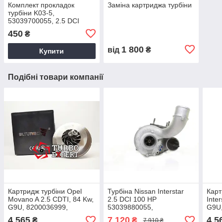
Комплект прокладок
Заміна картриджа турбіни
турбіни K03-5,
53039700055, 2.5 DCI
450
₴
1 800
від
₴
Купити
Подібні товари компанії
Картридж турбіни Opel
Турбіна Nissan Interstar
Карт
Movano A 2.5 CDTI, 84 Kw,
2.5 DCI 100 HP
Inte
G9U, 8200036999,
53039880055,
G9U,
9112327, 2001+,
53039700055, G9U,
7701
4 565
7 120
4 5
₴
₴
7 910 ₴