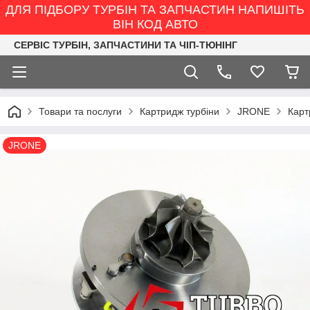
ДЛЯ ПІДБОРУ ТУРБІН ТА ЗАПЧАСТИН НАПИШІТЬ
ВІН КОД АВТО
СЕРВІС ТУРБІН, ЗАПЧАСТИНИ ТА ЧІП-ТЮНІНГ
Товари та послуги
Картридж турбіни
JRONE
Карт
JRONE