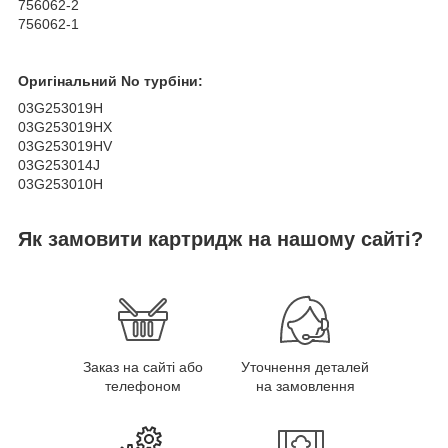
756062-2
756062-1
Оригінальний No турбіни:
03G253019H
03G253019HX
03G253019HV
03G253014J
03G253010H
Як замовити картридж на нашому сайті?
Заказ на сайті або
Уточнення деталей
телефоном
на замовлення