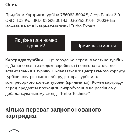
Опис
Придбати Картридж турбіни 756062-5004S, Jeep Patriot 2.0
CRD, 103 Kw, BKD, 03G253014J, 03G253010H, 2003+ Ви
можете в нас в інтернет-магазині Turbo Expert.
Як дізнатися номер
турбіни?
Причини ламання
Картридж турбіни
— це заводська середня частина турбіни
відбалансована заводом виробника і повністю готова до
встановлення в турбіну. Складається з: центрального корпусу
турбіни, внутрішнього набору, ротора турбіни та
компресорного колеса турбіни (крильчатки). Кожен картридж
перед продажем проходить випробування на розгінному
добалансувальному стенді "Turbo Technics".
Кілька переваг запропонованого
картриджа