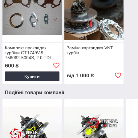
Комплект прокладок
Заміна картриджа VNT
турбіни GT1749V-9,
турбін
756062-5004S, 2.0 TDI
600
₴
1 000
від
₴
Купити
Подібні товари компанії