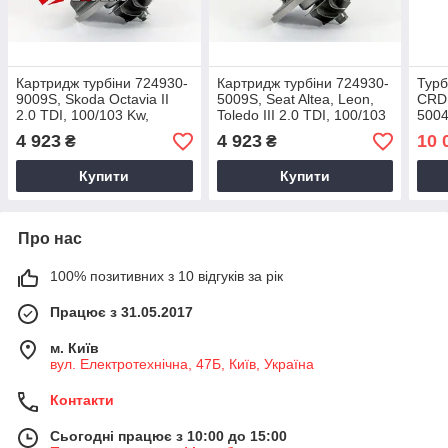
Картридж турбіни 724930-
Картридж турбіни 724930-
Турб
9009S, Skoda Octavia II
5009S, Seat Altea, Leon,
CRD 
2.0 TDI, 100/103 Kw,
Toledo III 2.0 TDI, 100/103
5004
BKD/AZV, 03G253014HX,
Kw, BKD/AZV,
03G
4 923
4 923
10 
₴
₴
03G253010J, 2004+
03G253010H, 2004+
03G
Купити
Купити
Про нас
100% позитивних з 10 відгуків за рік
Працює з 31.05.2017
м. Київ
вул. Електротехнічна, 47Б, Київ, Україна
Контакти
Сьогодні працює з 10:00 до 15:00