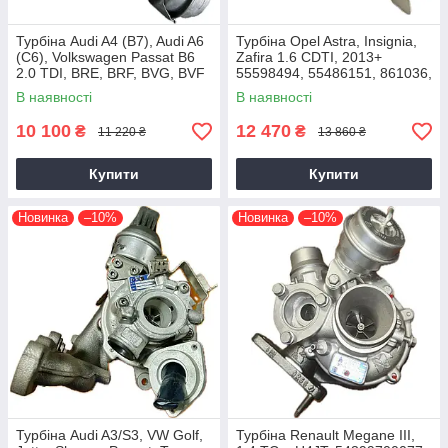
Турбіна Audi A4 (B7), Audi A6
Турбіна Opel Astra, Insignia,
(C6), Volkswagen Passat B6
Zafira 1.6 CDTI, 2013+
2.0 TDI, BRE, BRF, BVG, BVF
55598494, 55486151, 861036,
2004+
54389700021, 54389700003
В наявності
В наявності
10 100
12 470
₴
₴
11 220 ₴
13 860 ₴
Купити
Купити
Новинка
–10%
Новинка
–10%
Турбіна Audi A3/S3, VW Golf,
Турбіна Renault Megane III,