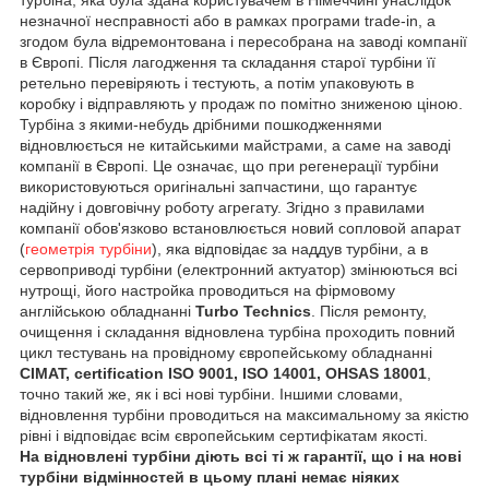
незначної несправності або в рамках програми trade-in, а
згодом була відремонтована і пересобрана на заводі компанії
в Європі. Після лагодження та складання старої турбіни її
ретельно перевіряють і тестують, а потім упаковують в
коробку і відправляють у продаж по помітно зниженою ціною.
Турбіна з якими-небудь дрібними пошкодженнями
відновлюється не китайськими майстрами, а саме на заводі
компанії в Європі. Це означає, що при регенерації турбіни
використовуються оригінальні запчастини, що гарантує
надійну і довговічну роботу агрегату. Згідно з правилами
компанії обов'язково встановлюється новий сопловой апарат
(
геометрія турбіни
), яка відповідає за наддув турбіни, а в
сервоприводі турбіни (електронний актуатор) змінюються всі
нутрощі, його настройка проводиться на фірмовому
англійською обладнанні
Turbo Technics
. Після ремонту,
очищення і складання відновлена турбіна проходить повний
цикл тестувань на провідному європейському обладнанні
CIMAT, certification ISO 9001, ISO 14001, OHSAS 18001
,
точно такий же, як і всі нові турбіни. Іншими словами,
відновлення турбіни проводиться на максимальному за якістю
рівні і відповідає всім європейським сертифікатам якості.
На відновлені турбіни діють всі ті ж гарантії, що і на нові
турбіни відмінностей в цьому плані немає ніяких