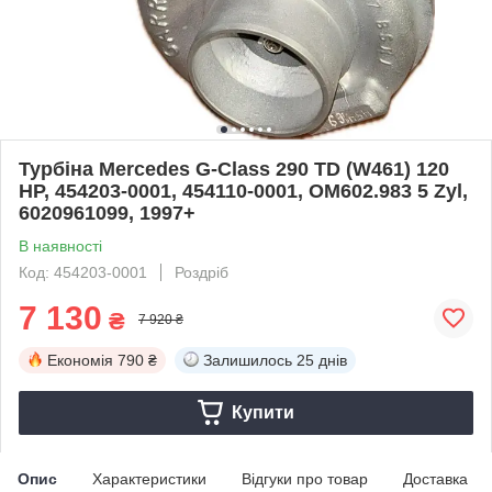
Турбіна Mercedes G-Class 290 TD (W461) 120
HP, 454203-0001, 454110-0001, OM602.983 5 Zyl,
6020961099, 1997+
В наявності
Код: 454203-0001
Роздріб
7 130
₴
7 920 ₴
Економія
790 ₴
Залишилось
25 днів
Купити
Опис
Характеристики
Відгуки про товар
Доставка