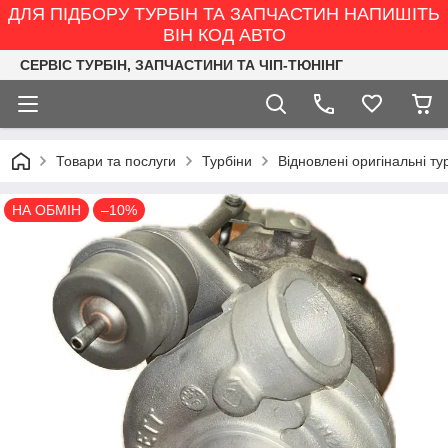
ДЛЯ ПІДБОРУ ТУРБІН ТА ЗАПЧАСТИН НАПИШІТЬ
ВІН КОД АВТО
СЕРВІС ТУРБІН, ЗАПЧАСТИНИ ТА ЧІП-ТЮНІНГ
Товари та послуги
Турбіни
Відновлені оригінальні ту
НА ОБМІН
–10%