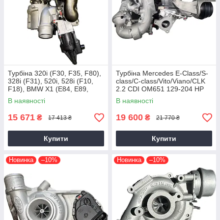
Турбіна 320i (F30, F35, F80),
Турбіна Mercedes E-Class/S-
328i (F31), 520i, 528i (F10,
class/C-class/Vito/Viano/CLK
F18), BMW X1 (E84, E89,
2.2 CDI OM651 129-204 HP
F25) N20B20, 2011+, 2.0 L
В наявності
В наявності
15 671
19 600
₴
₴
17 413 ₴
21 770 ₴
Купити
Купити
Новинка
–10%
Новинка
–10%