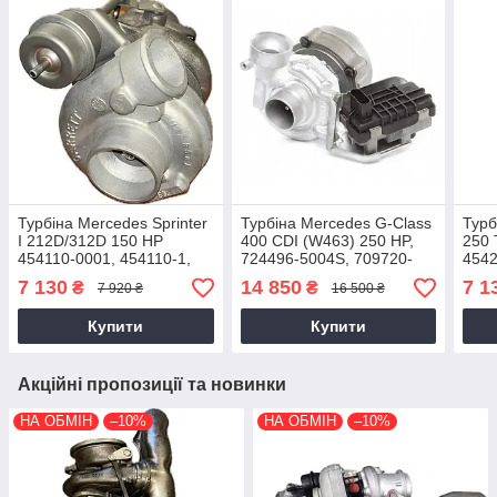
Турбіна Mercedes Sprinter
Турбіна Mercedes G-Class
Турб
I 212D/312D 150 HP
400 CDI (W463) 250 HP,
250 
454110-0001, 454110-1,
724496-5004S, 709720-
4542
OM 602 DE 29 LA,
0001, OM628,
5001
7 130
14 850
7 1
₴
₴
7 920 ₴
16 500 ₴
6050960299, 1995-2000
A6280960099, 2001-2005
6050
Купити
Купити
Акційні пропозиції та новинки
НА ОБМІН
–10%
НА ОБМІН
–10%