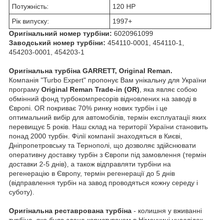
Потужність:
120 HP
Рік випуску:
1997+
Оригінальний номер турбіни:
6020961099
Заводський номер турбіни:
454110-0001, 454110-1,
454203-0001, 454203-1
Оригінальна турбіна GARRETT, Original Reman.
Компанія "Turbo Expert" пропонує Вам унікальну для України
програму
Original Reman Trade-in (OR)
, яка являє собою
обмінний фонд турбокомпресорів відновлених на заводі в
Європі. OR покриває 70% ринку нових турбін і це
оптимальний вибір для автомобілів, термін експлуатації яких
перевищує 5 років. Наш склад на території України становить
понад 2000 турбін. Філії компанії знаходяться в Києві,
Дніпропетровську та Тернополі, що дозволяє здійснювати
оперативну доставку турбін з Європи під замовлення (термін
доставки 2-5 днів), а також відправляти турбіни на
регенерацію в Європу, термін регенерації до 5 днів
(відправлення турбін на завод проводяться кожну середу і
суботу).
Оригінальна реставрована турбіна
- колишня у вживанні
турбіна, яка була здана користувачем в Німеччині унаслідок