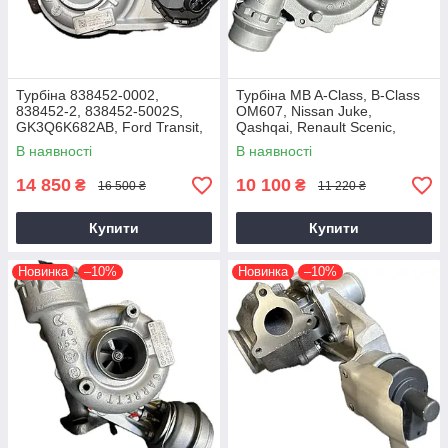
Турбіна 838452-0002,
Турбіна MB A-Class, B-Class
838452-2, 838452-5002S,
OM607, Nissan Juke,
GK3Q6K682AB, Ford Transit,
Qashqai, Renault Scenic,
Tourneo EcoBlue YNFS,
Kadjar, Megane K9K, 1.5 dCi,
В наявності
В наявності
YNF6, 2.0D, GTD1444V
2014+
14 850
10 100
₴
₴
16 500 ₴
11 220 ₴
Купити
Купити
Новинка
–10%
Новинка
–10%