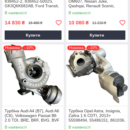
838452-2, 838452-5002S,
OM607, Nissan Juke,
GK3Q6K682AB, Ford Transit,
Qashqai, Renault Scenic,
Tourneo EcoBlue YNFS,
Kadjar, Megane K9K, 1.5 dCi,
В наявності
В наявності
YNF6, 2.0D, GTD1444V
2014+
14 830
10 080
₴
₴
16 480 ₴
11 210 ₴
Купити
Купити
Новинка
–10%
Новинка
–10%
Турбіна Audi A4 (B7), Audi A6
Турбіна Opel Astra, Insignia,
(C6), Volkswagen Passat B6
Zafira 1.6 CDTI, 2013+
2.0 TDI, BRE, BRF, BVG, BVF
55598494, 55486151, 861036,
2004+
54389700021, 54389700003
В наявності
В наявності