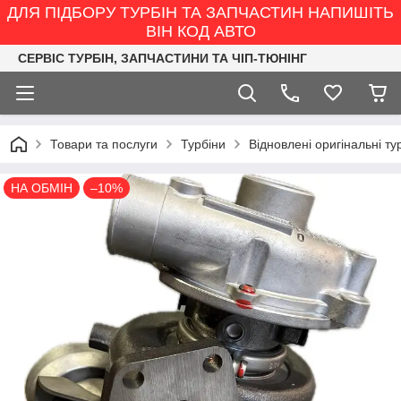
ДЛЯ ПІДБОРУ ТУРБІН ТА ЗАПЧАСТИН НАПИШІТЬ
ВІН КОД АВТО
СЕРВІС ТУРБІН, ЗАПЧАСТИНИ ТА ЧІП-ТЮНІНГ
Товари та послуги
Турбіни
Відновлені оригінальні ту
НА ОБМІН
–10%