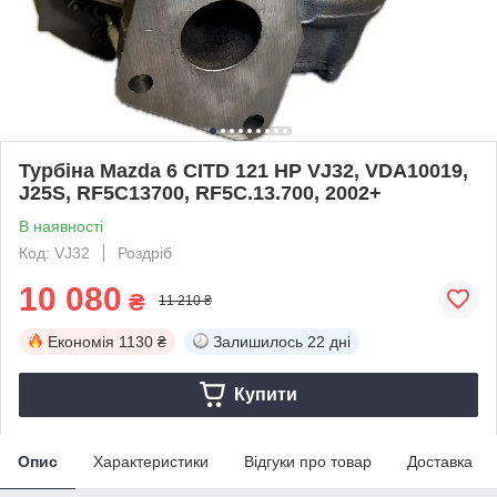
Турбіна Mazda 6 CITD 121 HP VJ32, VDA10019,
J25S, RF5C13700, RF5C.13.700, 2002+
В наявності
Код: VJ32
Роздріб
10 080
₴
11 210 ₴
Економія
1130 ₴
Залишилось
22 дні
Купити
Опис
Характеристики
Відгуки про товар
Доставка