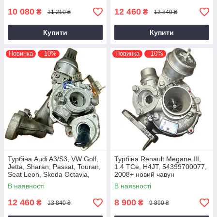
10 080
12 460
₴
₴
11 210 ₴
13 840 ₴
Купити
Купити
Новинка
–10%
Новинка
–10%
Турбіна Audi A3/S3, VW Golf,
Турбіна Renault Megane III,
Jetta, Sharan, Passat, Touran,
1.4 TCe, H4JT, 54399700077,
Seat Leon, Skoda Octavia,
2008+ новий чавун
Superb 2.0 TDI, CKRA
В наявності
В наявності
12 460
8 900
₴
₴
13 840 ₴
9 890 ₴