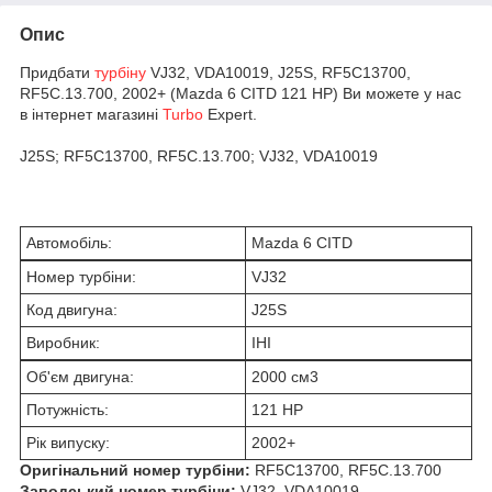
Опис
Придбати
турбіну
VJ32, VDA10019, J25S, RF5C13700,
RF5C.13.700, 2002+ (Mazda 6 CITD 121 HP) Ви можете у нас
в інтернет магазині
Turbo
Expert.
J25S; RF5C13700, RF5C.13.700; VJ32, VDA10019
Автомобіль:
Mazda 6 CITD
Номер турбіни:
VJ32
Код двигуна:
J25S
Виробник:
IHI
Об'єм двигуна:
2000 см
3
Потужність:
121 HP
Рік випуску:
2002+
Оригінальний номер турбіни:
RF5C13700, RF5C.13.700
Заводський номер турбіни:
VJ32, VDA10019