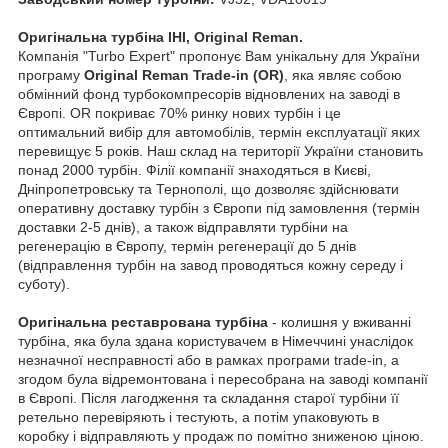
Оригінальна турбіна IHI, Original Reman.
Компанія "Turbo Expert" пропонує Вам унікальну для України
програму
Original Reman Trade-in (OR)
, яка являє собою
обмінний фонд турбокомпресорів відновлених на заводі в
Європі. OR покриває 70% ринку нових турбін і це
оптимальний вибір для автомобілів, термін експлуатації яких
перевищує 5 років. Наш склад на території України становить
понад 2000 турбін. Філії компанії знаходяться в Києві,
Дніпропетровську та Тернополі, що дозволяє здійснювати
оперативну доставку турбін з Європи під замовлення (термін
доставки 2-5 днів), а також відправляти турбіни на
регенерацію в Європу, термін регенерації до 5 днів
(відправлення турбін на завод проводяться кожну середу і
суботу).
Оригінальна реставрована турбіна
- колишня у вживанні
турбіна, яка була здана користувачем в Німеччині унаслідок
незначної несправності або в рамках програми trade-in, а
згодом була відремонтована і пересобрана на заводі компанії
в Європі. Після лагодження та складання старої турбіни її
ретельно перевіряють і тестують, а потім упаковують в
коробку і відправляють у продаж по помітно зниженою ціною.