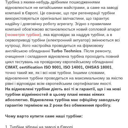
Турбіна з якими-небудь дрібними пошкодженнями
відновлюється не китайськими майстрами, а саме на заводі
компанії в Європі. Це означає, що при регенерації турбіни
використовуються оригінальні запчастини, що гарантує
надійну і довговічну роботу агрегату. Згідно з правилами
компанії обов'язково встановлюється новий сопловой апарат
(
геометрія турбіни
), яка відповідає за наддув турбіни, а в
сервоприводі турбіни (електронний актуатор) змінюються всі
нутрощі, його настройка проводиться на фірмовому
англійською обладнанні
Turbo Technics
. Після ремонту,
очищення і складання відновлена турбіна проходить повний
цикл тестувань на провідному європейському обладнанні
CIMAT, certification ISO 9001, ISO 14001, OHSAS 18001
,
точно такий же, як і всі нові турбіни. Іншими словами,
відновлення турбіни проводиться на максимальному за якістю
рівні і відповідає всім європейським сертифікатам якості.
На відновлені турбіни діють всі ті ж гарантії, що і на нові
турбіни відмінностей в цьому плані немає ніяких
абсолютно. Відновлена турбіна має офіційну заводську
гарантію терміном на 2 роки без обмеження пробігу.
Чому варто купити саме наші турбіни:
1. Турбіни зібрані на заводі в Європі.