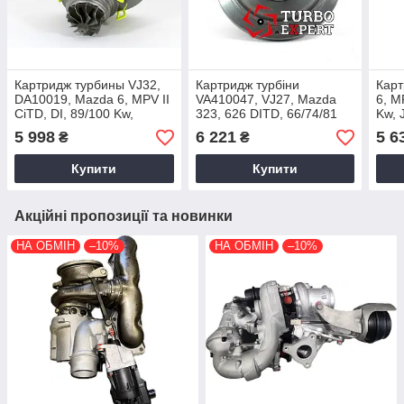
Картридж турбины VJ32, ​​
Картридж турбіни
Карт
DA10019, Mazda 6, MPV II
VA410047, VJ27, Mazda
6, M
CiTD, DI, 89/100 Kw,
323, 626 DITD, 66/74/81
Kw, 
J25S/LW, RF5C13700,
Kw, J25A/RF, RF2B-13-
2002
5 998
6 221
5 6
₴
₴
2002+
700A, 1998+
Купити
Купити
Акційні пропозиції та новинки
НА ОБМІН
–10%
НА ОБМІН
–10%