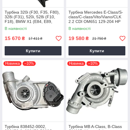
Турбіна 320i (F30, F35, F80),
Турбіна Mercedes E-Class/S-
328i (F31), 520i, 528i (F10,
class/C-class/Vito/Viano/CLK
F18), BMW X1 (E84, E89,
2.2 CDI OM651 129-204 HP
F25) N20B20, 2011+, 2.0 L
В наявності
В наявності
15 670
19 580
₴
₴
17 411 ₴
21 750 ₴
Купити
Купити
Новинка
–10%
Новинка
–10%
Турбіна 838452-0002,
Турбіна MB A-Class, B-Class