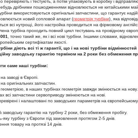
но перевіряють і тестують, а потім упаковують в коробку і відправл
небудь дрібними пошкодженнями відновлюється не китайськими майс
урбіни використовуються оригінальні запчастини, що гарантує надійн
новлюється новий сопловой апарат (
геометрія турбіни
), яка відпові
ться всі нутрощі, його настройка проводиться на фірмовому англі
лена турбіна проходить повний цикл тестувань на провідному євр
8001
, точно такий же, як і всі нові турбіни. Іншими словами, віднов
вропейським сертифікатам якості.
рбіни діють всі ті ж гарантії, що і на нові турбіни відмінност
ційну заводську гарантію терміном на 2 роки без обмеження пр
ти саме наші турбіни:
 на заводі в Європі.
і на оригінальних запчастин.
 геометрією, в наших турбінах геометрія завжди змінюється на нову.
нах всі запчастини сервоприводу змінюються на нові.
перевірені і налаштовані по заводських параметрів на європейському
 заводську гарантію на турбіну 2 роки, без обмеження пробігу.
-яку турбіну з Європи під замовлення протягом 2-5 днів.
ення товару на протязі 14 днів.