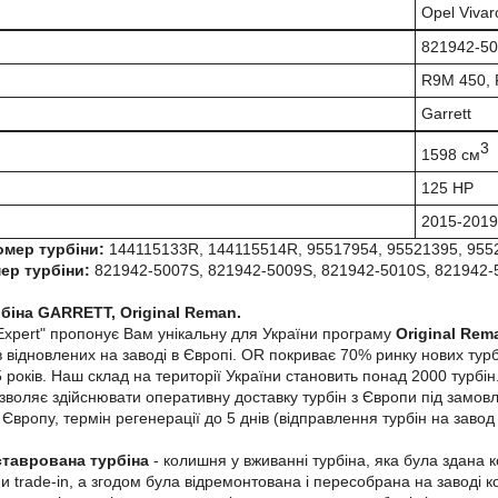
Opel Viva
821942-5
R9M 450,
Garrett
3
1598 см
125 HP
2015-2019
омер турбіни:
144115133R, 144115514R, 95517954, 95521395, 955
ер турбіни:
821942-5007S, 821942-5009S, 821942-5010S, 821942-5
біна GARRETT, Original Reman.
Expert" пропонує Вам унікальну для України програму
Original Rem
 відновлених на заводі в Європі. OR покриває 70% ринку нових турбі
років. Наш склад на території України становить понад 2000 турбін. 
зволяє здійснювати оперативну доставку турбін з Європи під замовле
Європу, термін регенерації до 5 днів (відправлення турбін на завод
ставрована турбіна
- колишня у вживанні турбіна, яка була здана 
и trade-in, а згодом була відремонтована і пересобрана на заводі к