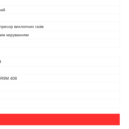
ний
ресор вихлопних газів
ним керуванням
9
 R9M 408