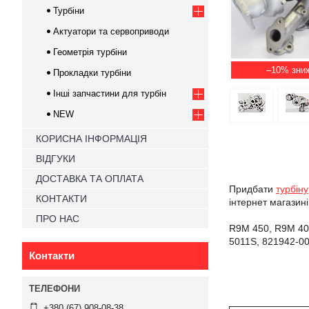
Турбіни
Актуатори та сервоприводи
Геометрія турбіни
–10%
Прокладки турбіни
Інші запчастини для турбін
NEW
КОРИСНА ІНФОРМАЦІЯ
ВІДГУКИ
ДОСТАВКА ТА ОПЛАТА
Придбати
турбіну
КОНТАКТИ
інтернет магазин
ПРО НАС
R9M 450, R9M 40
5011S, 821942-00
Контакти
+380 (67) 908-08-38