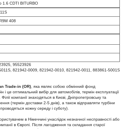
ro 1.6 CDTI BITURBO
011S
 R9M 408
23925, 95523926
011S, 821942-0009, 821942-0010, 821942-0011, 883861-5001S
an Trade-in (OR)
, яка являє собою обмінний фонд
н і це оптимальний вибір для автомобілів, термін експлуатації
Філії компанії знаходяться в Києві, Дніпропетровську та
ння (термін доставки 2-5 днів), а також відправляти турбіни
 проводяться кожну середу і суботу).
користувачем в Німеччині унаслідок незначної несправності або
омпанії в Європі. Після лагодження та складання старої