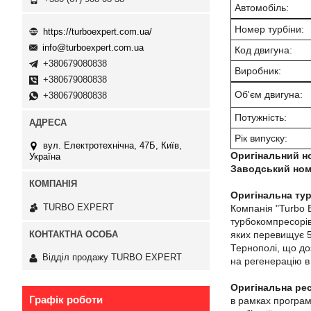
Автомобіль:
Номер турбіни:
https://turboexpert.com.ua/
info@turboexpert.com.ua
Код двигуна:
+380679080838
Виробник:
+380679080838
Об'єм двигуна:
+380679080838
Потужність:
Рік випуску:
вул. Електротехнічна, 47Б, Київ,
Оригінальний н
Україна
Заводський ном
Оригінальна тур
TURBO EXPERT
Компанія "Turbo 
турбокомпресорів
яких перевищує 5 
Тернополі, що до
Відділ продажу TURBO EXPERT
на регенерацію в 
Оригінальна ре
Графік роботи
в рамках програм