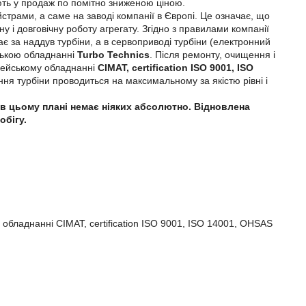
яють у продаж по помітно зниженою ціною.
трами, а саме на заводі компанії в Європі. Це означає, що
у і довговічну роботу агрегату. Згідно з правилами компанії
дає за наддув турбіни, а в сервоприводі турбіни (електронний
йською обладнанні
Turbo Technics
. Після ремонту, очищення і
опейському обладнанні
CIMAT, certification ISO 9001, ISO
лення турбіни проводиться на максимальному за якістю рівні і
ей в цьому плані немає ніяких абсолютно. Відновлена
обігу.
 обладнанні CIMAT, certification ISO 9001, ISO 14001, OHSAS