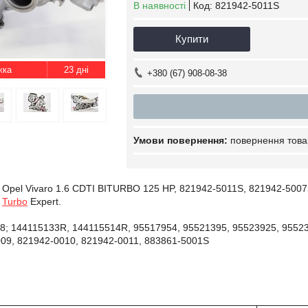
В наявності
Код:
821942-5011S
Купити
23 дні
+380 (67) 908-08-38
повернення това
Opel Vivaro 1.6 CDTI BITURBO 125 HP, 821942-5011S, 821942-5007
і
Turbo
Expert.
8; 144115133R, 144115514R, 95517954, 95521395, 95523925, 95523
09, 821942-0010, 821942-0011, 883861-5001S