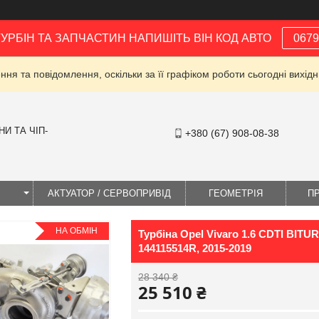
ТУРБІН ТА ЗАПЧАСТИН НАПИШІТЬ ВІН КОД АВТО
0679
ня та повідомлення, оскільки за її графіком роботи сьогодні вихі
И ТА ЧІП-
+380 (67) 908-08-38
І
АКТУАТОР / СЕРВОПРИВІД
ГЕОМЕТРІЯ
П
НА ОБМІН
Турбіна Opel Vivaro 1.6 CDTI BITUR
144115514R, 2015-2019
28 340 ₴
25 510 ₴