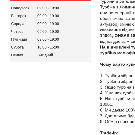
турбіни її ретель
Турбіна з якими-
Понеділок
09:00
19:00
при регенерації т
Вівторок
09:00
19:00
обов'язково вста
актуатор) змінюю
Середа
09:00
19:00
складання віднов
Четвер
09:00
19:00
14001, OHSAS 1
Пʼятниця
09:00
19:00
відповідає всім є
На відновлені ту
Субота
10:00
15:00
турбіна має офі
Неділя
Вихідний
Чому варто купи
1. Турбіни зібрані
2. Турбіни зібран
3. Якщо турбіна з
4. У наших турбі
5. Наші турбіни 
18001.
6. Ми даємо 100%
7. Доставимо будь
8. Обмін і поверн
Trade-in: