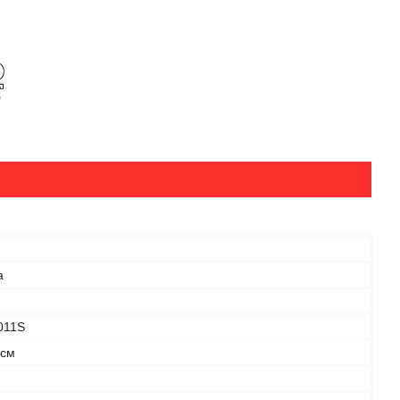
а
011S
 см