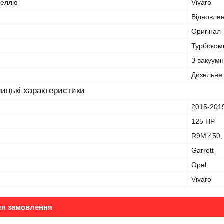
оделлю
Vivaro
Відновле
Оригінал
Турбокомп
З вакуум
Дизельне
ицькі характеристики
2015-201
125 HP
R9M 450,
Garrett
Opel
Vivaro
ля замовлення