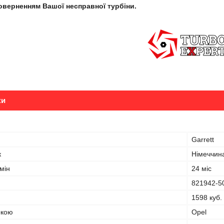
поверненням Вашої несправної турбіни.
ки
Garrett
к
Німеччин
мін
24 міс
821942-5
1598 куб.
ркою
Opel