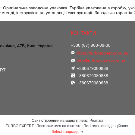
:
Оригінальна заводська упаковка. Турбіна упакована в коробку, ук
стенді, інструкцією по установці і експлуатації. Заводська гарантія
+380 (67) 908-08-38
ехнічна, 47Б, Київ, Україна
https://turboexpert.com.ua/
info@turboexpert.com.ua
+380679080838
ERT
+380679080838
+380679080838
Сайт створений на маркетплейсі
Prom.ua
TURBO EXPERT |
Поскаржитися на контент
|
Політика конфіденційності
Select Language
▼