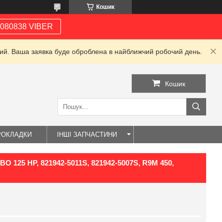
Кошик
080838 VIBER
дний. Ваша заявка буде оброблена в найближчий робочий день.
Кошик
РОКЛАДКИ
ІНШІ ЗАПЧАСТИНИ
BO 125 HP, 821942-5011S, 821942-5007S, R9M 450,