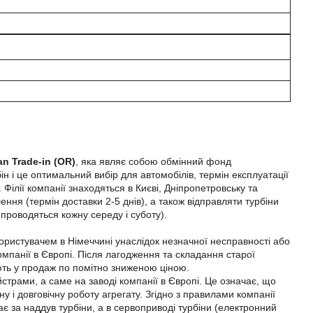
an Trade-in (OR)
, яка являє собою обмінний фонд
н і це оптимальний вибір для автомобілів, термін експлуатації
Філії компанії знаходяться в Києві, Дніпропетровську та
ння (термін доставки 2-5 днів), а також відправляти турбіни
 проводяться кожну середу і суботу).
користувачем в Німеччині унаслідок незначної несправності або
омпанії в Європі. Після лагодження та складання старої
яють у продаж по помітно зниженою ціною.
трами, а саме на заводі компанії в Європі. Це означає, що
у і довговічну роботу агрегату. Згідно з правилами компанії
дає за наддув турбіни, а в сервоприводі турбіни (електронний