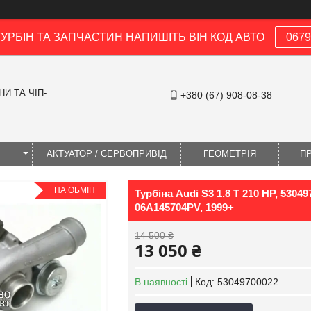
ТУРБІН ТА ЗАПЧАСТИН НАПИШІТЬ ВІН КОД АВТО
0679
И ТА ЧІП-
+380 (67) 908-08-38
І
АКТУАТОР / СЕРВОПРИВІД
ГЕОМЕТРІЯ
П
НА ОБМІН
Турбіна Audi S3 1.8 T 210 HP, 5304
06A145704PV, 1999+
14 500 ₴
13 050 ₴
В наявності
Код:
53049700022