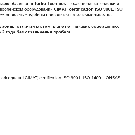
йською обладнанні
Turbo Technics
. После починки, очистки и
 европейском оборудовании
CIMAT, certification ISO 9001, ISO
 восстановление турбины проводится на максимальном по
турбины отличий в этом плане нет никаких совершенно.
2 года без ограничения пробега.
 обладнанні CIMAT, certification ISO 9001, ISO 14001, OHSAS