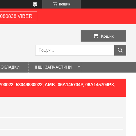
Кошик
080838 VIBER
Кошик
РОКЛАДКИ
ІНШІ ЗАПЧАСТИНИ
9700022, 53049880022, AMK, 06A145704P, 06A145704PX,