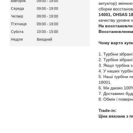
Вівторок
09:00
19:00
актуатор) змінюю
сборки восстано
Середа
09:00
19:00
14001, OHSAS 1
Четвер
09:00
19:00
качеству уровне 
Пʼятниця
09:00
19:00
На восстановле
Восстановленна
Субота
10:00
15:00
Неділя
Вихідний
Чому варто купи
1. Турбіни зібрані
2. Турбіни зібран
3. Якщо турбіна з
4. У наших турбі
5. Наші турбіни 
18001.
6. Ми даємо 100%
7. Доставимо будь
8. Обмін і поверн
Trade-in:
Ціна вказана з 