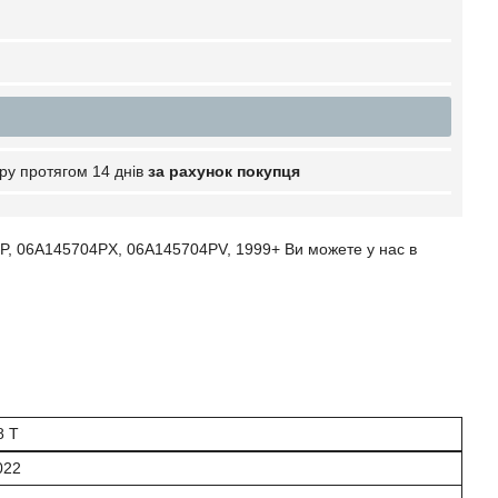
ру протягом 14 днів
за рахунок покупця
P, 06A145704PX, 06A145704PV, 1999+ Ви можете у нас в
8 T
022