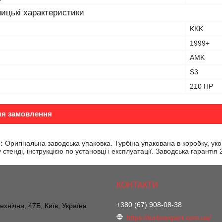
ицькі характеристики
KKK
1999+
AMK
S3
210 HP
ля замовлення
:
Оригінальна заводська упаковка. Турбіна упакована в коробку, ук
стенді, інструкцією по установці і експлуатації. Заводська гарантія
+380 (67) 908-08-38
ехнічна, 47Б, Київ, Україна
https://turboexpert.com.ua/