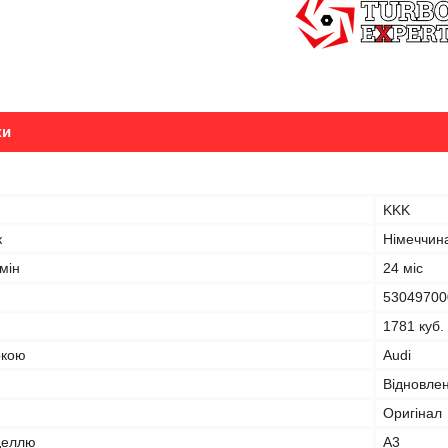
ки
KKK
к
Німеччин
мін
24 міс
53049700
1781 куб.
ркою
Audi
Відновле
Оригінал
оделлю
A3