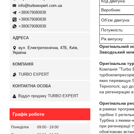
Код двигуна:
info@turboexpert.com.ua
Виробник:
+380679080838
+380679080838
Об'єм двигуна:
+380679080838
Потужність:
Рік випуску:
Оригінальний н
вул. Електротехнічна, 47Б, Київ,
Заводський ном
Україна
Оригінальна тур
Компанія "Turbo 
TURBO EXPERT
турбокомпресорів
яких перевищує 5 
Тернополі, що до
на регенерацію в 
Відділ продажу TURBO EXPERT
Оригінальна ре
в рамках програм
Графік роботи
турбіни її ретель
Турбіна з якими-
при регенерації т
Понеділок
09:00
19:00
обов'язково вста