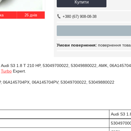
Купити
26 днів
+380 (67) 908-08-38
повернення това
Audi S3 1.8 T 210 HP, 53049700022, 53049880022, AMK, 06A145704
і
Turbo
Expert.
, 06A145704PX, 06A145704PV; 53049700022, 53049880022
Audi S3 1.
53049700