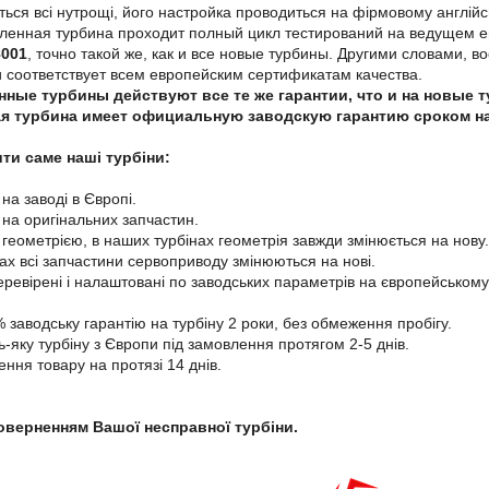
ться всі нутрощі, його настройка проводиться на фірмовому англі
вленная турбина проходит полный цикл тестирований на ведущем
8001
, точно такой же, как и все новые турбины. Другими словами,
и соответствует всем европейским сертификатам качества.
нные турбины действуют все те же гарантии, что и на новые 
я турбина имеет официальную заводскую гарантию сроком на 
ти саме наші турбіни:
 на заводі в Європі.
і на оригінальних запчастин.
 геометрією, в наших турбінах геометрія завжди змінюється на нову.
нах всі запчастини сервоприводу змінюються на нові.
перевірені і налаштовані по заводських параметрів на європейському
 заводську гарантію на турбіну 2 роки, без обмеження пробігу.
-яку турбіну з Європи під замовлення протягом 2-5 днів.
ення товару на протязі 14 днів.
поверненням Вашої несправної турбіни.