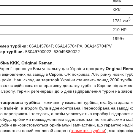
AMK
KKK
3
1781 см
210 HP
1999+
омер турбіни:
06A145704P, 06A145704PX, 06A145704PV
ер турбіни:
53049700022, 53049880022
біна KKK, Original Reman.
Expert" пропонує Вам унікальну для України програму
Original Rem
 відновлених на заводі в Європі. OR покриває 70% ринку нових турбі
років. Наш склад на території України становить понад 2000 турбін. 
зволяє здійснювати оперативну доставку турбін з Європи під замовле
Європу, термін регенерації до 5 днів (відправлення турбін на завод
ставрована турбіна
- колишня у вживанні турбіна, яка була здана 
и trade-in, а згодом була відремонтована і пересобрана на заводі к
но перевіряють і тестують, а потім упаковують в коробку і відправл
небудь дрібними пошкодженнями відновлюється не китайськими майс
урбіни використовуються оригінальні запчастини, що гарантує надійн
новлюється новий сопловой апарат (
геометрія турбіни
), яка відпові