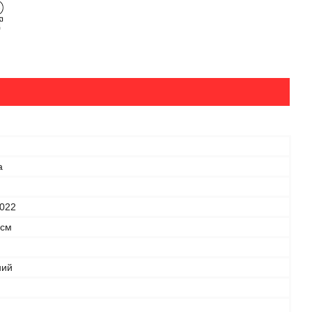
а
022
 см
ний