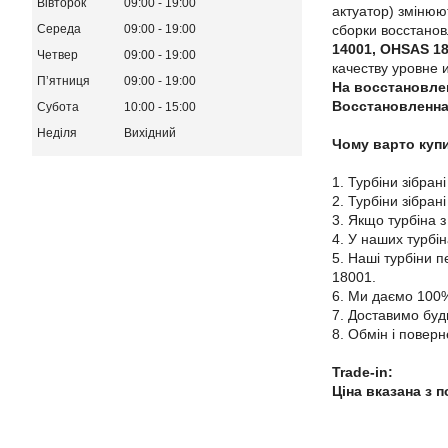
Вівторок
09:00
19:00
актуатор) змінюю
сборки восстано
Середа
09:00
19:00
14001, OHSAS 1
Четвер
09:00
19:00
качеству уровне 
Пʼятниця
09:00
19:00
На восстановле
Восстановленна
Субота
10:00
15:00
Неділя
Вихідний
Чому варто купи
1. Турбіни зібрані
2. Турбіни зібран
3. Якщо турбіна з
4. У наших турбі
5. Наші турбіни 
18001.
6. Ми даємо 100%
7. Доставимо будь
8. Обмін і поверн
Trade-in:
Ціна вказана з 