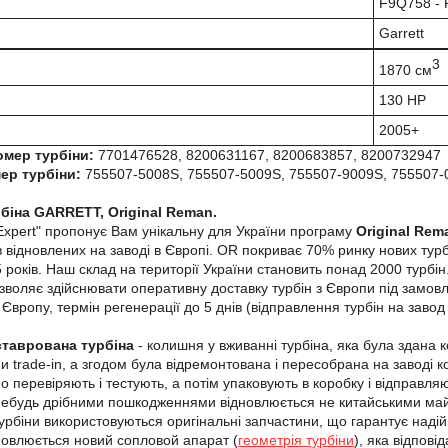
F9Q758 -
Garrett
3
1870 см
130 HP
2005+
омер турбіни:
7701476528, 8200631167, 8200683857, 8200732947
ер турбіни:
755507-5008S, 755507-5009S, 755507-9009S, 755507-0
біна GARRETT, Original Reman.
Expert" пропонує Вам унікальну для України програму
Original Rem
 відновлених на заводі в Європі. OR покриває 70% ринку нових турбі
років. Наш склад на території України становить понад 2000 турбін. 
зволяє здійснювати оперативну доставку турбін з Європи під замовле
Європу, термін регенерації до 5 днів (відправлення турбін на завод
ставрована турбіна
- колишня у вживанні турбіна, яка була здана 
и trade-in, а згодом була відремонтована і пересобрана на заводі к
но перевіряють і тестують, а потім упаковують в коробку і відправл
небудь дрібними пошкодженнями відновлюється не китайськими майс
урбіни використовуються оригінальні запчастини, що гарантує надійн
новлюється новий сопловой апарат (
геометрія турбіни
), яка відпові