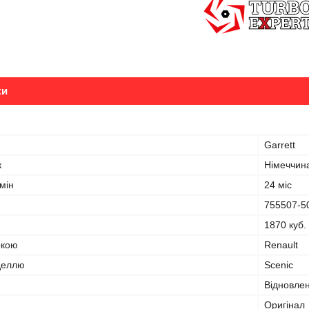
ки
Garrett
к
Німеччин
мін
24 міс
755507-5
1870 куб.
ркою
Renault
оделлю
Scenic
Відновле
Оригінал