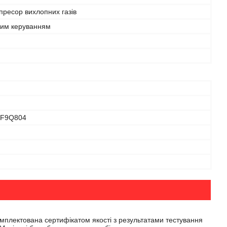
ресор вихлопних газів
ним керуванням
 F9Q804
омплектована сертифікатом якості з результатами тестування