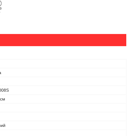
а
008S
 см
ний