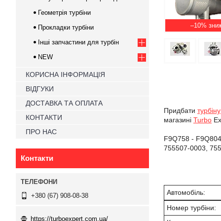
Геометрія турбіни
–10%
Прокладки турбіни
Інші запчастини для турбін
NEW
КОРИСНА ІНФОРМАЦІЯ
ВІДГУКИ
ДОСТАВКА ТА ОПЛАТА
Придбати
турбіну
КОНТАКТИ
магазині
Turbo
Ex
ПРО НАС
F9Q758 - F9Q804
755507-0003, 75
Контакти
Автомобіль:
+380 (67) 908-08-38
Номер турбіни:
https://turboexpert.com.ua/