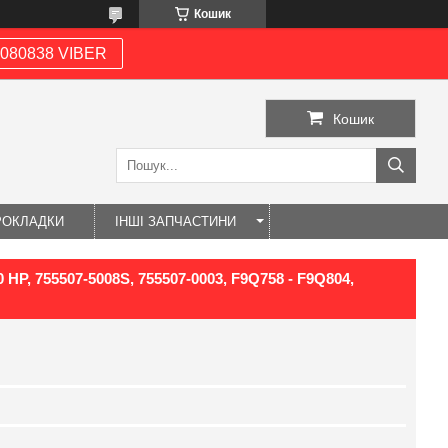
Кошик
080838 VIBER
Кошик
РОКЛАДКИ
ІНШІ ЗАПЧАСТИНИ
30 HP, 755507-5008S, 755507-0003, F9Q758 - F9Q804,