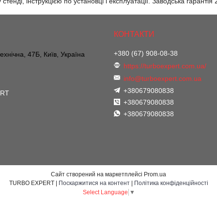
стенді, інструкцією по установці і експлуатації. Заводська гарантія
+380 (67) 908-08-38
ехнічна, 47Б, Київ, Україна
https://turboexpert.com.ua/
info@turboexpert.com.ua
+380679080838
ERT
+380679080838
+380679080838
Сайт створений на маркетплейсі
Prom.ua
TURBO EXPERT |
Поскаржитися на контент
|
Політика конфіденційності
Select Language
▼