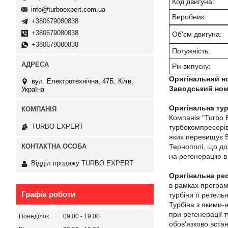
Код двигуна:
info@turboexpert.com.ua
Виробник:
+380679080838
+380679080838
Об'єм двигуна:
+380679080838
Потужність:
Рік випуску:
Оригінальний н
вул. Електротехнічна, 47Б, Київ,
Заводський ном
Україна
Оригінальна тур
Компанія "Turbo 
TURBO EXPERT
турбокомпресорів
яких перевищує 5 
Тернополі, що до
на регенерацію в 
Відділ продажу TURBO EXPERT
Оригінальна ре
в рамках програм
Графік роботи
турбіни її ретель
Турбіна з якими-
при регенерації т
Понеділок
09:00
19:00
обов'язково вста