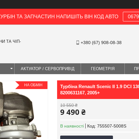
ТУРБІН ТА ЗАПЧАСТИН НАПИШІТЬ ВІН КОД АВТО
0679
И ТА ЧІП-
+380 (67) 908-08-38
І
АКТУАТОР / СЕРВОПРИВІД
ГЕОМЕТРІЯ
П
НА ОБМІН
Турбіна Renault Scenic II 1.9 DCI 1
8200631167, 2005+
10 550 ₴
9 490 ₴
В наявності
Код:
755507-5008S