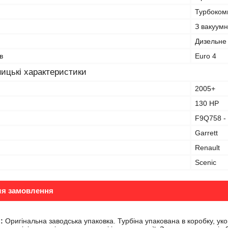
Турбокомп
З вакуум
Дизельне
в
Euro 4
ицькі характеристики
2005+
130 HP
F9Q758 -
Garrett
Renault
Scenic
ля замовлення
:
Оригінальна заводська упаковка. Турбіна упакована в коробку, ук