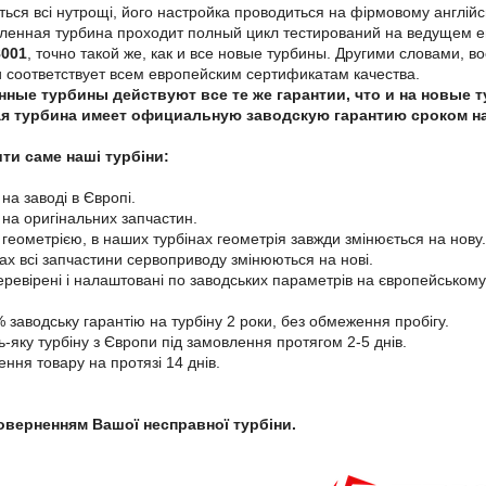
ться всі нутрощі, його настройка проводиться на фірмовому англі
вленная турбина проходит полный цикл тестирований на ведущем
8001
, точно такой же, как и все новые турбины. Другими словами,
и соответствует всем европейским сертификатам качества.
нные турбины действуют все те же гарантии, что и на новые 
я турбина имеет официальную заводскую гарантию сроком на 
ти саме наші турбіни:
 на заводі в Європі.
і на оригінальних запчастин.
 геометрією, в наших турбінах геометрія завжди змінюється на нову.
нах всі запчастини сервоприводу змінюються на нові.
перевірені і налаштовані по заводських параметрів на європейському
 заводську гарантію на турбіну 2 роки, без обмеження пробігу.
-яку турбіну з Європи під замовлення протягом 2-5 днів.
ення товару на протязі 14 днів.
поверненням Вашої несправної турбіни.