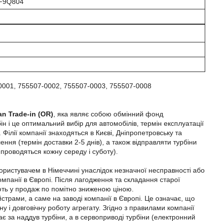
 F9Q804
001, 755507-0002, 755507-0003, 755507-0008
an Trade-in (OR)
, яка являє собою обмінний фонд
н і це оптимальний вибір для автомобілів, термін експлуатації
Філії компанії знаходяться в Києві, Дніпропетровську та
ння (термін доставки 2-5 днів), а також відправляти турбіни
 проводяться кожну середу і суботу).
користувачем в Німеччині унаслідок незначної несправності або
омпанії в Європі. Після лагодження та складання старої
яють у продаж по помітно зниженою ціною.
трами, а саме на заводі компанії в Європі. Це означає, що
у і довговічну роботу агрегату. Згідно з правилами компанії
дає за наддув турбіни, а в сервоприводі турбіни (електронний