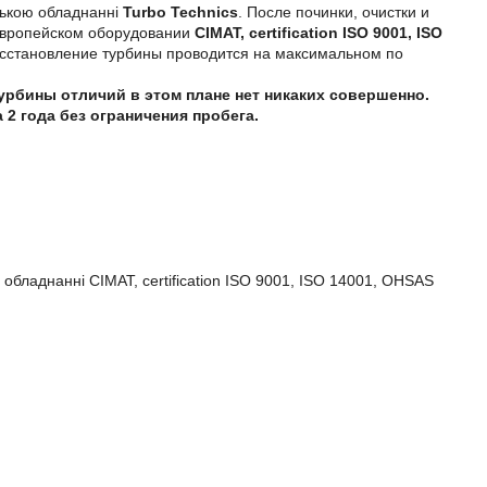
йською обладнанні
Turbo Technics
. После починки, очистки и
 европейском оборудовании
CIMAT, certification ISO 9001, ISO
 восстановление турбины проводится на максимальном по
турбины отличий в этом плане нет никаких совершенно.
2 года без ограничения пробега.
 обладнанні CIMAT, certification ISO 9001, ISO 14001, OHSAS