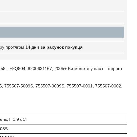
ру протягом 14 днів
за рахунок покупця
758 - F9Q804, 8200631167, 2005+ Ви можете у нас в інтернет
, 755507-5009S, 755507-9009S, 755507-0001, 755507-0002,
nic II 1.9 dCi
008S