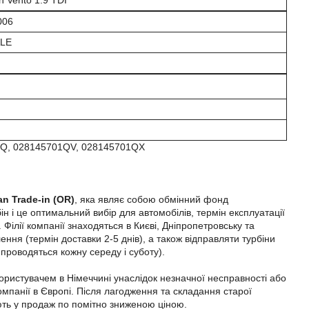
n Vento 1.9 TDI
006
ALE
1Q, 028145701QV, 028145701QX
an Trade-in (OR)
, яка являє собою обмінний фонд
н і це оптимальний вибір для автомобілів, термін експлуатації
Філії компанії знаходяться в Києві, Дніпропетровську та
ння (термін доставки 2-5 днів), а також відправляти турбіни
 проводяться кожну середу і суботу).
користувачем в Німеччині унаслідок незначної несправності або
омпанії в Європі. Після лагодження та складання старої
яють у продаж по помітно зниженою ціною.