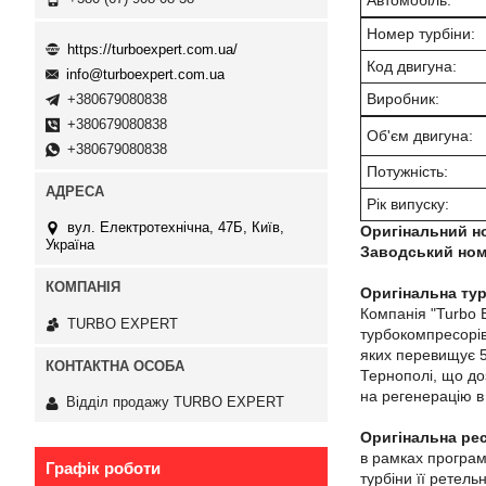
Автомобіль:
Номер турбіни:
https://turboexpert.com.ua/
Код двигуна:
info@turboexpert.com.ua
Виробник:
+380679080838
+380679080838
Об'єм двигуна:
+380679080838
Потужність:
Рік випуску:
вул. Електротехнічна, 47Б, Київ,
Оригінальний н
Україна
Заводський ном
Оригінальна тур
Компанія "Turbo 
TURBO EXPERT
турбокомпресорів
яких перевищує 5 
Тернополі, що до
на регенерацію в 
Відділ продажу TURBO EXPERT
Оригінальна ре
в рамках програм
Графік роботи
турбіни її ретель