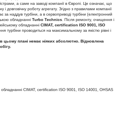
трами, а саме на заводі компанії в Європі. Це означає, що
у і довговічну роботу агрегату. Згідно з правилами компанії
дає за наддув турбіни, а в сервоприводі турбіни (електронний
йською обладнанні
Turbo Technics
. Після ремонту, очищення і
опейському обладнанні
CIMAT, certification ISO 9001, ISO
лення турбіни проводиться на максимальному за якістю рівні і
ей в цьому плані немає ніяких абсолютно. Відновлена
обігу.
 обладнанні CIMAT, certification ISO 9001, ISO 14001, OHSAS