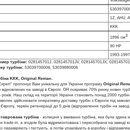
Volkswage
53039700
1Z, AHU, 
KKK
3
1896 см
90 HP
1993-1997
омер турбіни:
028145701J, 028145701JV, 028145701JX, 02814570
ер турбіни:
53039700006, 53039880006
біна KKK, Original Reman.
Expert" пропонує Вам унікальну для України програму
Original Rem
 відновлених на заводі в Європі. OR покриває 70% ринку нових турбі
років. Наш склад на території України становить понад 2000 турбін. 
зволяє здійснювати оперативну доставку турбін з Європи під замовле
Європу, термін регенерації до 5 днів (відправлення турбін на завод
ставрована турбіна
- колишня у вживанні турбіна, яка була здана 
и trade-in, а згодом була відремонтована і пересобрана на заводі к
но перевіряють і тестують, а потім упаковують в коробку і відправл