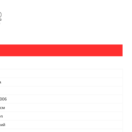
а
006
 см
en
ний