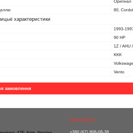
Оригінал
оделлю
80, Cordob
ицькі характеристики
1993-199
90 HP
1Z / AHU 
KKK
Volkswag
Vento
ля замовлення
+380 (67) 908-08-38
ехнічна, 47Б, Київ, Україна