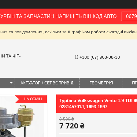
ТУРБІН ТА ЗАПЧАСТИН НАПИШІТЬ ВІН КОД АВТО
0679
ня та повідомлення, оскільки за її графіком роботи сьогодні вихі
И ТА ЧІП-
+380 (67) 908-08-38
І
АКТУАТОР / СЕРВОПРИВІД
ГЕОМЕТРІЯ
П
НА ОБМІН
Турбіна Volkswagen Vento 1.9 TDI 9
028145701J, 1993-1997
8 580 ₴
7 720 ₴