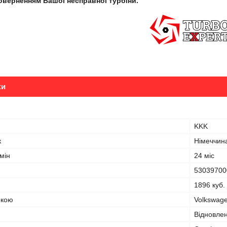
поверненням Вашої несправної турбіни.
ки
KKK
к
Німеччин
мін
24 міс
53039700
1896 куб.
ркою
Volkswag
Відновле