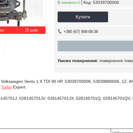
В наявності
Код:
53039700006
Купити
25 днів
+380 (67) 908-08-38
повернення това
Volkswagen Vento 1.9 TDI 90 HP, 53039700006, 53039880006, 1Z, 
і
Turbo
Expert.
28145701J, 028145701JV, 028145701JX, 028145701Q, 028145701QV,