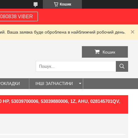
Кошик
080838 VIBER
дний. Ваша заявка буде оброблена в найближчий робочий день.
Кошик
РОКЛАДКИ
ІНШІ ЗАПЧАСТИНИ
0 HP, 53039700006, 53039880006, 1Z, AHU, 028145701QV,