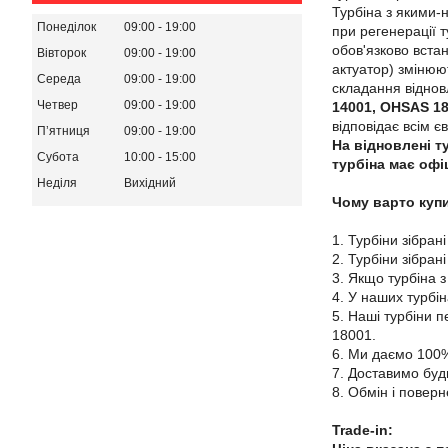
Турбіна з якими-
Понеділок
09:00
19:00
при регенерації т
обов'язково вста
Вівторок
09:00
19:00
актуатор) змінюю
Середа
09:00
19:00
складання віднов
Четвер
09:00
19:00
14001, OHSAS 1
відповідає всім є
Пʼятниця
09:00
19:00
На відновлені ту
Субота
10:00
15:00
турбіна має офі
Неділя
Вихідний
Чому варто купи
1. Турбіни зібрані
2. Турбіни зібран
3. Якщо турбіна з
4. У наших турбі
5. Наші турбіни 
18001.
6. Ми даємо 100%
7. Доставимо будь
8. Обмін і поверн
Trade-in: