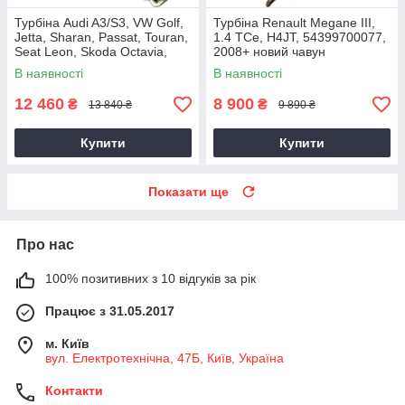
Турбіна Audi A3/S3, VW Golf,
Турбіна Renault Megane III,
Jetta, Sharan, Passat, Touran,
1.4 TCe, H4JT, 54399700077,
Seat Leon, Skoda Octavia,
2008+ новий чавун
Superb 2.0 TDI, CKRA
В наявності
В наявності
12 460
8 900
₴
₴
13 840 ₴
9 890 ₴
Купити
Купити
Показати ще
Про нас
100% позитивних з 10 відгуків за рік
Працює з 31.05.2017
м. Київ
вул. Електротехнічна, 47Б, Київ, Україна
Контакти