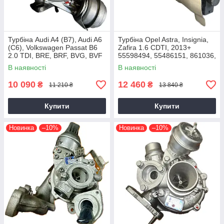
Турбіна Audi A4 (B7), Audi A6
Турбіна Opel Astra, Insignia,
(C6), Volkswagen Passat B6
Zafira 1.6 CDTI, 2013+
2.0 TDI, BRE, BRF, BVG, BVF
55598494, 55486151, 861036,
2004+
54389700021, 54389700003
В наявності
В наявності
10 090
12 460
₴
₴
11 210 ₴
13 840 ₴
Купити
Купити
Новинка
–10%
Новинка
–10%