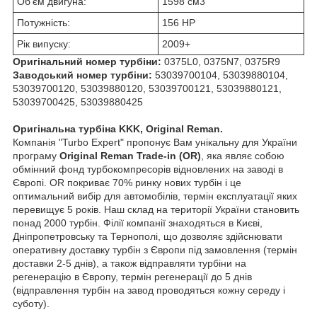
Об'єм двигуна:
1598 см
3
Потужність:
156 HP
Рік випуску:
2009+
Оригінальний номер турбіни:
0375L0, 0375N7, 0375R9
Заводський номер турбіни:
53039700104, 53039880104,
53039700120, 53039880120, 53039700121, 53039880121,
53039700425, 53039880425
Оригінальна турбіна KKK, Original Reman.
Компанія "Turbo Expert" пропонує Вам унікальну для України
програму
Original Reman Trade-in (OR)
, яка являє собою
обмінний фонд турбокомпресорів відновлених на заводі в
Європі. OR покриває 70% ринку нових турбін і це
оптимальний вибір для автомобілів, термін експлуатації яких
перевищує 5 років. Наш склад на території України становить
понад 2000 турбін. Філії компанії знаходяться в Києві,
Дніпропетровську та Тернополі, що дозволяє здійснювати
оперативну доставку турбін з Європи під замовлення (термін
доставки 2-5 днів), а також відправляти турбіни на
регенерацію в Європу, термін регенерації до 5 днів
(відправлення турбін на завод проводяться кожну середу і
суботу).