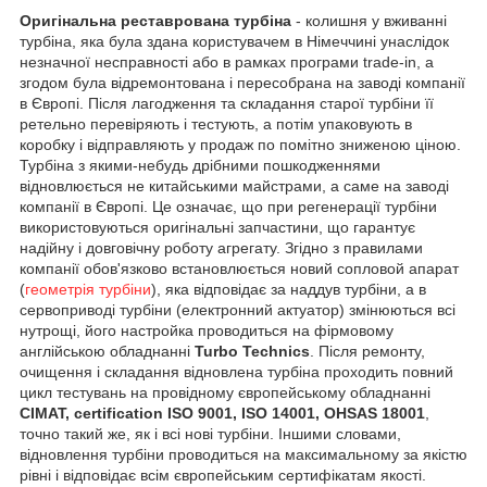
Оригінальна реставрована турбіна
- колишня у вживанні
турбіна, яка була здана користувачем в Німеччині унаслідок
незначної несправності або в рамках програми trade-in, а
згодом була відремонтована і пересобрана на заводі компанії
в Європі. Після лагодження та складання старої турбіни її
ретельно перевіряють і тестують, а потім упаковують в
коробку і відправляють у продаж по помітно зниженою ціною.
Турбіна з якими-небудь дрібними пошкодженнями
відновлюється не китайськими майстрами, а саме на заводі
компанії в Європі. Це означає, що при регенерації турбіни
використовуються оригінальні запчастини, що гарантує
надійну і довговічну роботу агрегату. Згідно з правилами
компанії обов'язково встановлюється новий сопловой апарат
(
геометрія турбіни
), яка відповідає за наддув турбіни, а в
сервоприводі турбіни (електронний актуатор) змінюються всі
нутрощі, його настройка проводиться на фірмовому
англійською обладнанні
Turbo Technics
. Після ремонту,
очищення і складання відновлена турбіна проходить повний
цикл тестувань на провідному європейському обладнанні
CIMAT, certification ISO 9001, ISO 14001, OHSAS 18001
,
точно такий же, як і всі нові турбіни. Іншими словами,
відновлення турбіни проводиться на максимальному за якістю
рівні і відповідає всім європейським сертифікатам якості.