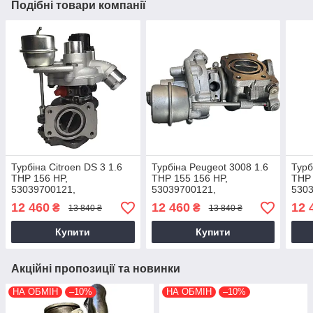
Подібні товари компанії
Турбіна Citroen DS 3 1.6
Турбіна Peugeot 3008 1.6
Турб
THP 156 HP,
THP 155 156 HP,
THP 
53039700121,
53039700121,
5303
53039880120, EP6DT,
53039700120, EP6CDT,
5303
12 460
12 460
12 
₴
₴
13 840 ₴
13 840 ₴
0375N7, 0375R9, 0375L0,
0375R9, 0375N7, 0375L0,
0375
2009+
2009+
201
Купити
Купити
Акційні пропозиції та новинки
НА ОБМІН
–10%
НА ОБМІН
–10%