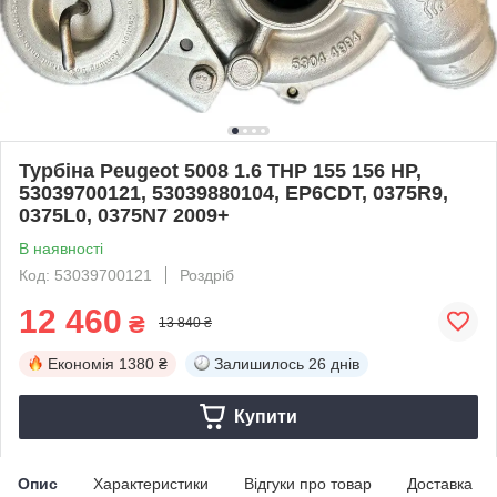
Турбіна Peugeot 5008 1.6 THP 155 156 HP,
53039700121, 53039880104, EP6CDT, 0375R9,
0375L0, 0375N7 2009+
В наявності
Код: 53039700121
Роздріб
12 460
₴
13 840 ₴
Економія
1380 ₴
Залишилось
26 днів
Купити
Опис
Характеристики
Відгуки про товар
Доставка