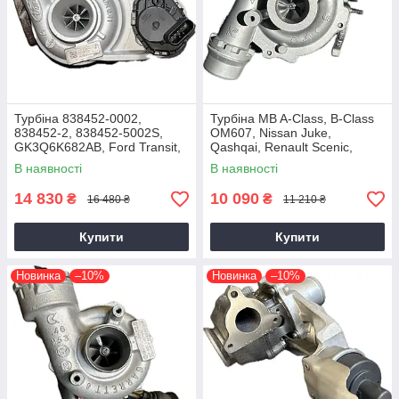
Турбіна 838452-0002,
Турбіна MB A-Class, B-Class
838452-2, 838452-5002S,
OM607, Nissan Juke,
GK3Q6K682AB, Ford Transit,
Qashqai, Renault Scenic,
Tourneo EcoBlue YNFS,
Kadjar, Megane K9K, 1.5 dCi,
В наявності
В наявності
YNF6, 2.0D, GTD1444V
2014+
14 830
10 090
₴
₴
16 480 ₴
11 210 ₴
Купити
Купити
Новинка
–10%
Новинка
–10%