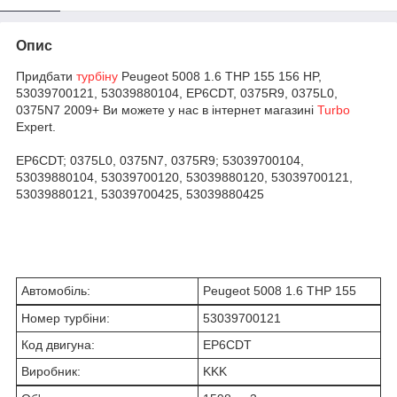
Опис
Придбати
турбіну
Peugeot 5008 1.6 THP 155 156 HP,
53039700121, 53039880104, EP6CDT, 0375R9, 0375L0,
0375N7 2009+ Ви можете у нас в інтернет магазині
Turbo
Expert.
EP6CDT; 0375L0, 0375N7, 0375R9; 53039700104,
53039880104, 53039700120, 53039880120, 53039700121,
53039880121, 53039700425, 53039880425
Автомобіль:
Peugeot 5008 1.6 THP 155
Номер турбіни:
53039700121
Код двигуна:
EP6CDT
Виробник:
KKK