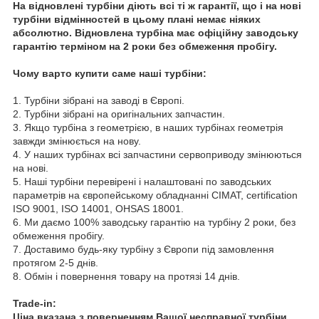
На відновлені турбіни діють всі ті ж гарантії, що і на нові
турбіни відмінностей в цьому плані немає ніяких
абсолютно. Відновлена турбіна має офіційну заводську
гарантію терміном на 2 роки без обмеження пробігу.
Чому варто купити саме наші турбіни:
1. Турбіни зібрані на заводі в Європі.
2. Турбіни зібрані на оригінальних запчастин.
3. Якщо турбіна з геометрією, в наших турбінах геометрія
завжди змінюється на нову.
4. У наших турбінах всі запчастини сервоприводу змінюються
на нові.
5. Наші турбіни перевірені і налаштовані по заводських
параметрів на європейському обладнанні CIMAT, certification
ISO 9001, ISO 14001, OHSAS 18001.
6. Ми даємо 100% заводську гарантію на турбіну 2 роки, без
обмеження пробігу.
7. Доставимо будь-яку турбіну з Європи під замовлення
протягом 2-5 днів.
8. Обмін і повернення товару на протязі 14 днів.
Trade-in:
Ціна вказана з поверненням Вашої несправної турбіни.