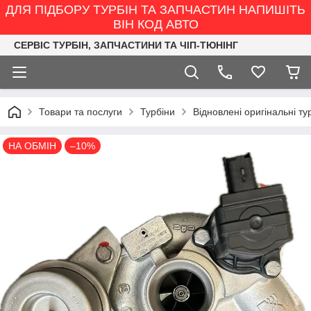
ДЛЯ ПІДБОРУ ТУРБІН ТА ЗАПЧАСТИН НАПИШІТЬ
ВІН КОД АВТО
СЕРВІС ТУРБІН, ЗАПЧАСТИНИ ТА ЧІП-ТЮНІНГ
Товари та послуги
Турбіни
Відновлені оригінальні ту
НА ОБМІН
–10%