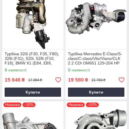
Турбіна 320i (F30, F35, F80),
Турбіна Mercedes E-Class/S-
328i (F31), 520i, 528i (F10,
class/C-class/Vito/Viano/CLK
F18), BMW X1 (E84, E89,
2.2 CDI OM651 129-204 HP
F25) N20B20, 2011+, 2.0 L
В наявності
В наявності
15 646
19 580
₴
₴
17 384 ₴
21 760 ₴
Купити
Купити
Новинка
–10%
Новинка
–10%