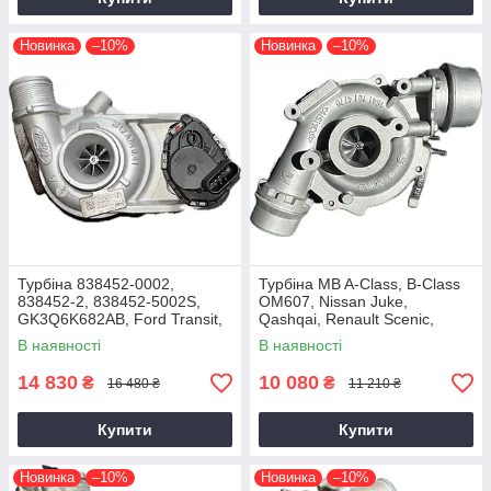
Новинка
–10%
Новинка
–10%
Турбіна 838452-0002,
Турбіна MB A-Class, B-Class
838452-2, 838452-5002S,
OM607, Nissan Juke,
GK3Q6K682AB, Ford Transit,
Qashqai, Renault Scenic,
Tourneo EcoBlue YNFS,
Kadjar, Megane K9K, 1.5 dCi,
В наявності
В наявності
YNF6, 2.0D, GTD1444V
2014+
14 830
10 080
₴
₴
16 480 ₴
11 210 ₴
Купити
Купити
Новинка
–10%
Новинка
–10%