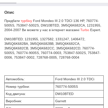
Опис
Придбати
турбіну
Ford Mondeo III 2.0 TDCI 136 HP, 760774-
5005S, 753847-5002S, DW10BTED, 3M5Q6K682CA, 1231955,
2004-2007 Ви можете у нас в інтернет магазині
Turbo
Expert.
DW10BTED; 1231955, 1327582, 1331247, 1406472,
3M5Q6K682BA, 3M5Q6K682BB, 3M5Q6K682CA,
3M5Q6K682CB, 3M5Q6K682CC, 3M5Q6K682CD; 760774-
5005S, 760774-9005S, 760774-0003, 753847-5002S, 753847-
0006, 753847-0002, 728768-0005, 728768-0004
Автомобіль:
Ford Mondeo III 2.0 TDCi
Номер турбіни:
760774-5005S
Код двигуна:
DW10BTED
Виробник:
Garrett