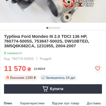
Турбіна Ford Mondeo III 2.0 TDCI 136 HP,
760774-5005S, 753847-5002S, DW10BTED,
3M5Q6K682CA, 1231955, 2004-2007
В наявності
Код: 760774-5005S
Роздріб
11 570
₴
12 850 ₴
Економія
1280 ₴
Залишилось
24 дні
Купити
Опис
Характеристики
Відгуки про товар
Доставка