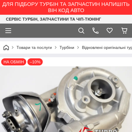
ДЛЯ ПІДБОРУ ТУРБІН ТА ЗАПЧАСТИН НАПИШІТЬ
ВІН КОД АВТО
СЕРВІС ТУРБІН, ЗАПЧАСТИНИ ТА ЧІП-ТЮНІНГ
Товари та послуги
Турбіни
Відновлені оригінальні ту
НА ОБМІН
–10%