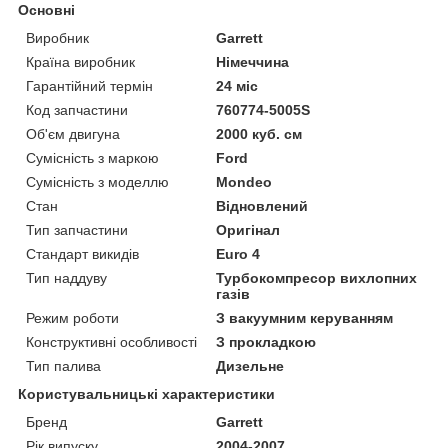
Основні
Виробник
Garrett
Країна виробник
Німеччина
Гарантійний термін
24 міс
Код запчастини
760774-5005S
Об'єм двигуна
2000 куб. см
Сумісність з маркою
Ford
Сумісність з моделлю
Mondeo
Стан
Відновлений
Тип запчастини
Оригінал
Стандарт викидів
Euro 4
Тип наддуву
Турбокомпресор вихлопних
газів
Режим роботи
З вакуумним керуванням
Конструктивні особливості
З прокладкою
Тип палива
Дизельне
Користувальницькі характеристики
Бренд
Garrett
Рік випуску
2004-2007