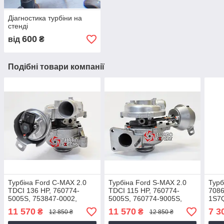
Діагностика турбіни на
стенді
600
від
₴
Подібні товари компанії
Турбіна Ford C-MAX 2.0
Турбіна Ford S-MAX 2.0
Турб
TDCI 136 HP, 760774-
TDCI 115 HP, 760774-
7086
5005S, 753847-0002,
5005S, 760774-9005S,
1S7
DW10BTED, 1231955,
QXWA, QXWB, UFWA,
(For
11 570
11 570
7 3
₴
₴
12 850 ₴
12 850 ₴
3M5Q6K682BA, 2004+
3M5Q6K682CB, 2007-2011
115 