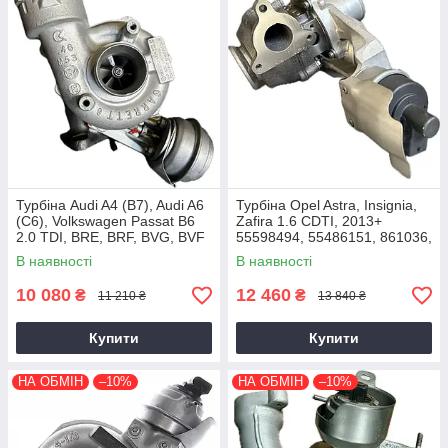
Турбіна Audi A4 (B7), Audi A6
Турбіна Opel Astra, Insignia,
(C6), Volkswagen Passat B6
Zafira 1.6 CDTI, 2013+
2.0 TDI, BRE, BRF, BVG, BVF
55598494, 55486151, 861036,
2004+
54389700021, 54389700003
В наявності
В наявності
10 080
12 460
₴
₴
11 210 ₴
13 840 ₴
Купити
Купити
НА ОБМІН
–10%
НА ОБМІН
–10%