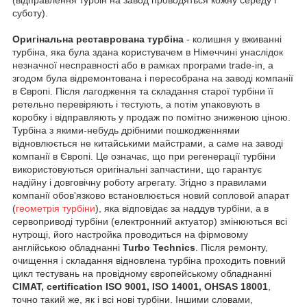
суботу).
Оригінальна реставрована турбіна
- колишня у вживанні
турбіна, яка була здана користувачем в Німеччині унаслідок
незначної несправності або в рамках програми trade-in, а
згодом була відремонтована і пересобрана на заводі компанії
в Європі. Після лагодження та складання старої турбіни її
ретельно перевіряють і тестують, а потім упаковують в
коробку і відправляють у продаж по помітно зниженою ціною.
Турбіна з якими-небудь дрібними пошкодженнями
відновлюється не китайськими майстрами, а саме на заводі
компанії в Європі. Це означає, що при регенерації турбіни
використовуються оригінальні запчастини, що гарантує
надійну і довговічну роботу агрегату. Згідно з правилами
компанії обов'язково встановлюється новий сопловой апарат
(
геометрія турбіни
), яка відповідає за наддув турбіни, а в
сервоприводі турбіни (електронний актуатор) змінюються всі
нутрощі, його настройка проводиться на фірмовому
англійською обладнанні
Turbo Technics
. Після ремонту,
очищення і складання відновлена турбіна проходить повний
цикл тестувань на провідному європейському обладнанні
CIMAT, certification ISO 9001, ISO 14001, OHSAS 18001
,
точно такий же, як і всі нові турбіни. Іншими словами,