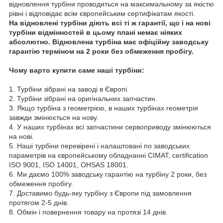
відновлення турбіни проводиться на максимальному за якістю
рівні і відповідає всім європейським сертифікатам якості.
На відновлені турбіни діють всі ті ж гарантії, що і на нові
турбіни відмінностей в цьому плані немає ніяких
абсолютно. Відновлена турбіна має офіційну заводську
гарантію терміном на 2 роки без обмеження пробігу.
Чому варто купити саме наші турбіни:
1. Турбіни зібрані на заводі в Європі.
2. Турбіни зібрані на оригінальних запчастин.
3. Якщо турбіна з геометрією, в наших турбінах геометрія
завжди змінюється на нову.
4. У наших турбінах всі запчастини сервоприводу змінюються
на нові.
5. Наші турбіни перевірені і налаштовані по заводських
параметрів на європейському обладнанні CIMAT, certification
ISO 9001, ISO 14001, OHSAS 18001.
6. Ми даємо 100% заводську гарантію на турбіну 2 роки, без
обмеження пробігу.
7. Доставимо будь-яку турбіну з Європи під замовлення
протягом 2-5 днів.
8. Обмін і повернення товару на протязі 14 днів.