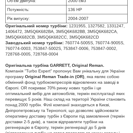
Об'єм двигуна:
2000 см
3
Потужність:
136 HP
Рік випуску:
2004-2007
Оригінальний номер турбіни:
1231955, 1327582, 1331247,
1406472, 3M5Q6K682BA, 3M5Q6K682BB, 3M5Q6K682CA,
3M5Q6K682CB, 3M5Q6K682CC, 3M5Q6K682CD
Заводський номер турбіни:
760774-5005S, 760774-9005S,
760774-0003, 753847-5002S, 753847-0006, 753847-0002,
728768-0005, 728768-0004
Оригінальна турбіна GARRETT, Original Reman.
Компанія "Turbo Expert" пропонує Вам унікальну для України
програму
Original Reman Trade-in (OR)
, яка являє собою
обмінний фонд турбокомпресорів відновлених на заводі в
Європі. OR покриває 70% ринку нових турбін і це
оптимальний вибір для автомобілів, термін експлуатації яких
перевищує 5 років. Наш склад на території України становить
понад 2000 турбін. Філії компанії знаходяться в Києві,
Дніпропетровську та Тернополі, що дозволяє здійснювати
оперативну доставку турбін з Європи під замовлення (термін
доставки 2-5 днів), а також відправляти турбіни на
регенерацію в Європу, термін регенерації до 5 днів
(відправлення турбін на завод проводяться кожну середу і