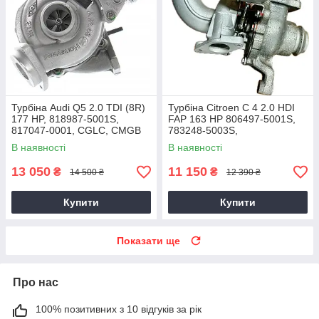
Турбіна Audi Q5 2.0 TDI (8R)
Турбіна Citroen C 4 2.0 HDI
177 HP, 818987-5001S,
FAP 163 HP 806497-5001S,
817047-0001, CGLC, CMGB
783248-5003S,
EA189, 03L145721BV, 2011-
DW10CTEDD4, 0375P2,
В наявності
В наявності
2014
0375S6, 2009+
13 050
11 150
₴
₴
14 500 ₴
12 390 ₴
Купити
Купити
Показати ще
Про нас
100% позитивних з 10 відгуків за рік