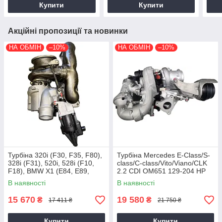
Купити
Купити
Акційні пропозиції та новинки
НА ОБМІН
–10%
НА ОБМІН
–10%
Турбіна 320i (F30, F35, F80),
Турбіна Mercedes E-Class/S-
328i (F31), 520i, 528i (F10,
class/C-class/Vito/Viano/CLK
F18), BMW X1 (E84, E89,
2.2 CDI OM651 129-204 HP
F25) N20B20, 2011+, 2.0 L
В наявності
В наявності
15 670
19 580
₴
₴
17 411 ₴
21 750 ₴
Купити
Купити