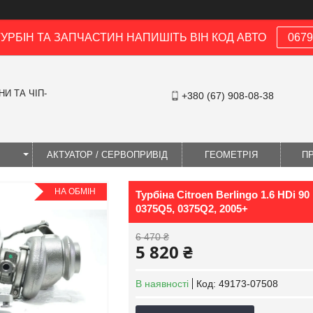
ТУРБІН ТА ЗАПЧАСТИН НАПИШІТЬ ВІН КОД АВТО
0679
И ТА ЧІП-
+380 (67) 908-08-38
І
АКТУАТОР / СЕРВОПРИВІД
ГЕОМЕТРІЯ
П
НА ОБМІН
Турбіна Citroen Berlingo 1.6 HDi 90
0375Q5, 0375Q2, 2005+
6 470 ₴
5 820 ₴
В наявності
Код:
49173-07508