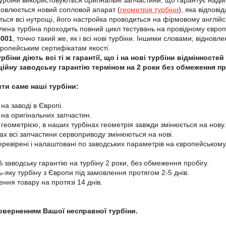
урбіни використовуються оригінальні запчастини, що гарантує надійн
новлюється новий сопловой апарат (
геометрія турбіни
), яка відпові
ться всі нутрощі, його настройка проводиться на фірмовому англі
лена турбіна проходить повний цикл тестувань на провідному євр
8001
, точно такий же, як і всі нові турбіни. Іншими словами, віднов
вропейським сертифікатам якості.
рбіни діють всі ті ж гарантії, що і на нові турбіни відмінност
ційну заводську гарантію терміном на 2 роки без обмеження пр
ти саме наші турбіни:
 на заводі в Європі.
і на оригінальних запчастин.
 геометрією, в наших турбінах геометрія завжди змінюється на нову.
нах всі запчастини сервоприводу змінюються на нові.
перевірені і налаштовані по заводських параметрів на європейському
 заводську гарантію на турбіну 2 роки, без обмеження пробігу.
-яку турбіну з Європи під замовлення протягом 2-5 днів.
ення товару на протязі 14 днів.
поверненням Вашої несправної турбіни.