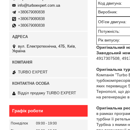
Код двигуна:
info@turboexpert.com.ua
Виробник:
+380679080838
+380679080838
Об'єм двигуна:
+380679080838
Потужність:
Рік випуску:
вул. Електротехнічна, 47Б, Київ,
Оригінальний н
Україна
Заводський ном
4917307508, 491
Оригінальна тур
TURBO EXPERT
Компанія "Turbo 
турбокомпресорів
яких перевищує 5 
Тернополі, що до
Відділ продажу TURBO EXPERT
на регенерацію в 
Оригінальна ре
Графік роботи
в рамках програм
турбіни її ретель
Понеділок
09:00
19:00
Турбіна з якими-