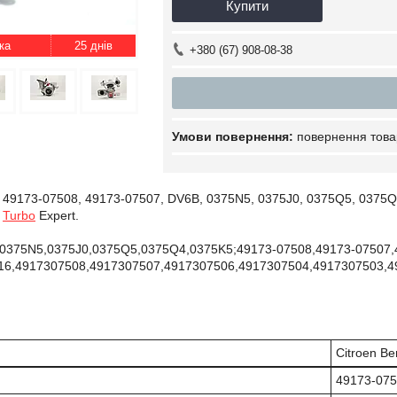
Купити
25 днів
+380 (67) 908-08-38
повернення това
49173-07508, 49173-07507, DV6B, 0375N5, 0375J0, 0375Q5, 0375Q2, 
і
Turbo
Expert.
375N5,0375J0,0375Q5,0375Q4,0375K5;49173-07508,49173-07507,4
16,4917307508,4917307507,4917307506,4917307504,4917307503,4
Citroen Be
49173-07