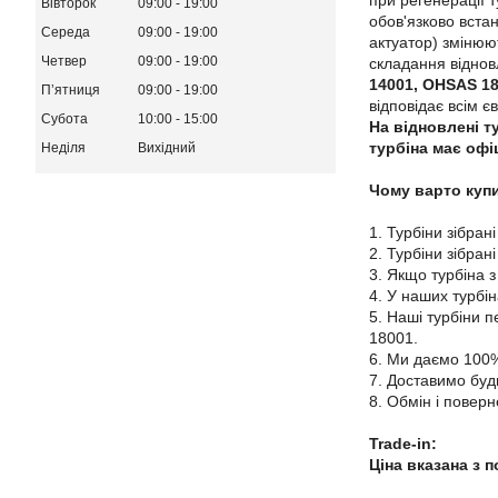
при регенерації т
Вівторок
09:00
19:00
обов'язково вста
Середа
09:00
19:00
актуатор) змінюю
Четвер
09:00
19:00
складання віднов
14001, OHSAS 1
Пʼятниця
09:00
19:00
відповідає всім є
Субота
10:00
15:00
На відновлені ту
турбіна має офі
Неділя
Вихідний
Чому варто купи
1. Турбіни зібрані
2. Турбіни зібран
3. Якщо турбіна з
4. У наших турбі
5. Наші турбіни 
18001.
6. Ми даємо 100%
7. Доставимо будь
8. Обмін і поверн
Trade-in:
Ціна вказана з 