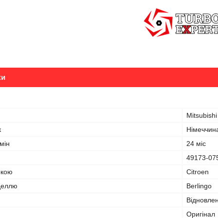
ки
Mitsubishi
к
Німеччин
мін
24 міс
49173-07
ркою
Citroen
оделлю
Berlingo
Відновле
Оригінал