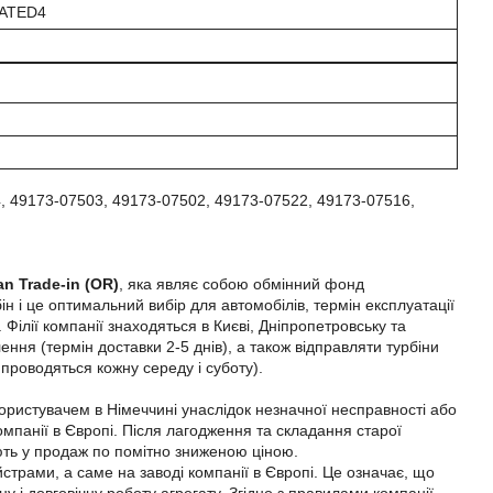
ATED4
, 49173-07503, 49173-07502, 49173-07522, 49173-07516,
an Trade-in (OR)
, яка являє собою обмінний фонд
н і це оптимальний вибір для автомобілів, термін експлуатації
Філії компанії знаходяться в Києві, Дніпропетровську та
ння (термін доставки 2-5 днів), а також відправляти турбіни
 проводяться кожну середу і суботу).
користувачем в Німеччині унаслідок незначної несправності або
омпанії в Європі. Після лагодження та складання старої
яють у продаж по помітно зниженою ціною.
трами, а саме на заводі компанії в Європі. Це означає, що