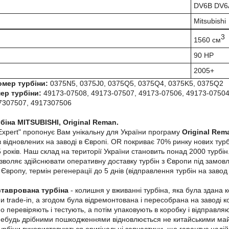
DV6B DV6
Mitsubishi
3
1560 см
90 HP
2005+
омер турбіни:
0375N5, 0375J0, 0375Q5, 0375Q4, 0375K5, 0375Q2
ер турбіни:
49173-07508, 49173-07507, 49173-07506, 49173-07504
7307507, 4917307506
біна MITSUBISHI, Original Reman.
Expert" пропонує Вам унікальну для України програму
Original Rem
 відновлених на заводі в Європі. OR покриває 70% ринку нових турбі
років. Наш склад на території України становить понад 2000 турбін. 
зволяє здійснювати оперативну доставку турбін з Європи під замовле
Європу, термін регенерації до 5 днів (відправлення турбін на завод
ставрована турбіна
- колишня у вживанні турбіна, яка була здана 
и trade-in, а згодом була відремонтована і пересобрана на заводі к
но перевіряють і тестують, а потім упаковують в коробку і відправл
небудь дрібними пошкодженнями відновлюється не китайськими майс