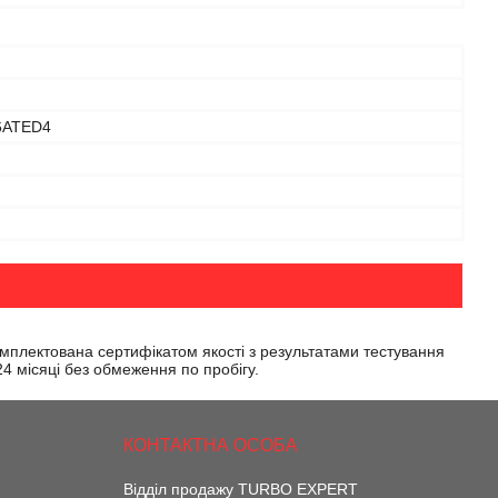
6ATED4
омплектована сертифікатом якості з результатами тестування
 24 місяці без обмеження по пробігу.
Відділ продажу TURBO EXPERT