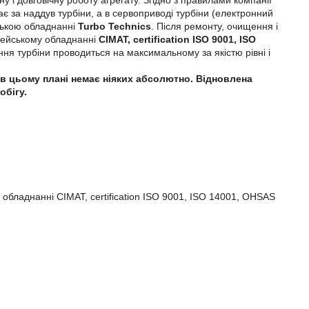
у і довговічну роботу агрегату. Згідно з правилами компанії
дає за наддув турбіни, а в сервоприводі турбіни (електронний
йською обладнанні
Turbo Technics
. Після ремонту, очищення і
опейському обладнанні
CIMAT, certification ISO 9001, ISO
лення турбіни проводиться на максимальному за якістю рівні і
ей в цьому плані немає ніяких абсолютно. Відновлена
обігу.
 обладнанні CIMAT, certification ISO 9001, ISO 14001, OHSAS