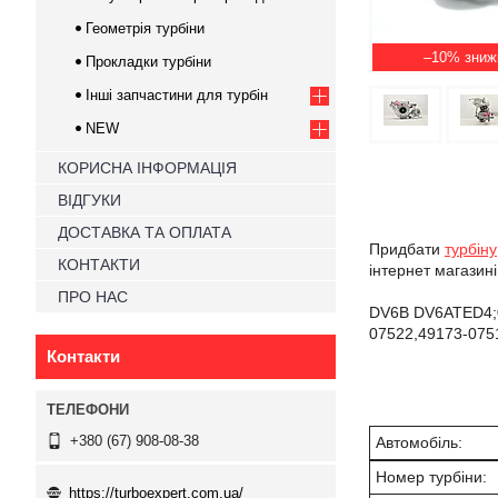
Геометрія турбіни
–10%
Прокладки турбіни
Інші запчастини для турбін
NEW
КОРИСНА ІНФОРМАЦІЯ
ВІДГУКИ
ДОСТАВКА ТА ОПЛАТА
Придбати
турбіну
КОНТАКТИ
інтернет магазин
ПРО НАС
DV6B DV6ATED4;0
07522,49173-075
Контакти
+380 (67) 908-08-38
Автомобіль:
Номер турбіни:
https://turboexpert.com.ua/