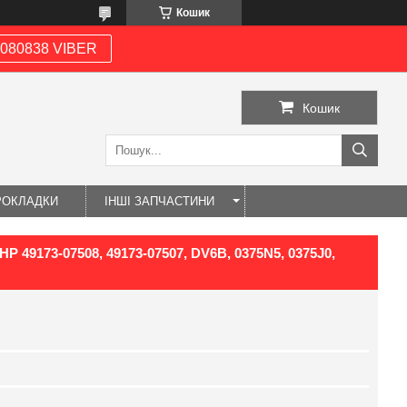
Кошик
080838 VIBER
Кошик
РОКЛАДКИ
ІНШІ ЗАПЧАСТИНИ
 HP 49173-07508, 49173-07507, DV6B, 0375N5, 0375J0,